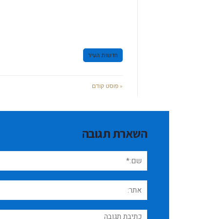
חדשות העיר
« פוסט קודם
השארת תגובה
שם:*
אתר:
תגובה