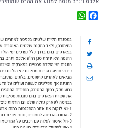
אלכס וינרב מנסה למנוע את ההרס שמותירים
WhatsApp
Facebook
במסגרת תליית שלטים בכניסה לאתרים שוני
בפארקים בהם בדרך כלל נערכים ימי הולדת
היוזמה היא יוזמת סגן רה"ע אלכס וינרב. 
חוגגים ימי הולדת פרטיים בפארקים הציבורי
כידוע תופעת עריכת מסיבות ימי הולדת פר
מביאים לאתרים קישוטים, בלונים, מתחברי
החגיגה אף מפליגים לעשות ועולים על הד
גרוע מכל, בסוף המסיבה, מותירים החוגגים 
את עשרת הפארקים בהם נחגגות מסיבות כג
בכניסה לפארק נתלה שלט ובו הוראות כיצד 
1-נא לנקות את אזור ההתכנסות בתום ארוע ולקחת את האשפה!
2-אסורה הכניסה לחמורים, סוסי פוני וכדומה לשטח הגן!
3-חל איסור לעלות עם רכבים על המדשאות ועל המדרכות!
4-אין להפעיל גנרטורים בשטח הגן!