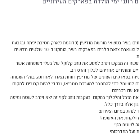
 חוגגי ימי הולדת בפארקים העירוניים
ם בעיר בנושאי מורשת מודיעין (כדוגמת פארק חטיבת יפתח ובגבעת
התיתורה), ולצד התקנת שלטים האוסרים על השארת צואת כלבים בפארקים בעיר, הותקנו כ-10 שלטים חדשים
.
במעשה זה מבקש וינרב למנוע את נוהג קלוקל של בעלי משפחות אשר
ים ומותירים אחריהם לכלוך והרס רב.
טיות בפארקים השונים של מודיעין רווחת מאוד לאחרונה. בעלי השמחה
ם לחשמל כדי להתחבר למערכת סטריאו, ובכדי להיות קרובים למקום
שא עם רכביהם.
את הזבל והלכלוך במקום. בעקבות נוהג לקוי זה יצא וינרב לשטח ומיפה
ון אלה בדרך כלל.
לנהוג בסיום האירוע: