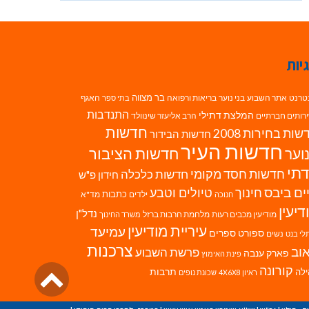
יות
בר מצווה
טרנט
אתר השבוע
בני נוער
בריאות ורפואה
האגף
בתי ספר
התנדבות
המלצת דתילי
רותים חברתיים
הרב אליעזר שינוולד
חדשות
ות בחירות 2008
חדשות הבידור
חדשות העיר
חדשות הציבור
וער
תי
חדשות חסד מקומי
חדשות כלכלה
חידון פ"ש
ים ביבס
טיולים וטבע
חינוך
כתבות
ילדים
מד"א
חנוכה
דיעין
נדל"ן
מודיעין מכבים רעות
מלחמת חרבות ברזל
משרד החינוך
עיריית מודיעין
עמיעד
ספורט
ספרים
נשים
לי בנט
צרכנות
וב
פרשת השבוע
פארק ענבה
פינת האימוץ
גליל
קורונה
לה
תרבות
ראיון 4X6X8
שכונת נופים
לרא