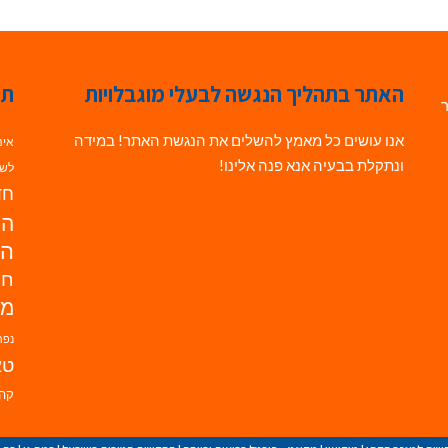
האתר בתהליך הנגשה לבעלי מוגבלויות
תג
ר
אנו עושים כל מאמץ להשלים את הנגשת האתר! במידה
אינ
ונתקלת בבעיה אנא פנה אלינו!
לשי
חדש
הנ
הד
חי
מו
נפת
טא
קהי