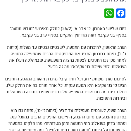
WhatsApp
Facebook
ביום שלישי האחרון, כ' אדר א' (26/2) כחלק מאירועי "חודש תנועה"
בסניף בני עקיבא רעות מודיעין, התקיים בסניף ערב בני עקיבא.
הערב הראשון, להיכרות עם התנועה, לשבטים נבטים עד מעלות (כיתות
ד'-ו'), נפתח בסרטון המציג את הפרויקטים הרבים שמפעילה התנועה.
לאחר מכן זכו החניכים לצפות בהצגה משעשעת, שבמהלכה העלו את
השאלות: למי שייכת בני עקיבא? מה זה בנ"ע?
לסיכום נערך משחק ידע, וכל חניך קיבל מזכרת מהערב המהנה. החניכים
הבינו כי בני עקיבא היא תנועה ענקית, כל אחד תורם בה את החלק שלו,
וכולם ביחד זה כוח אדיר המשפיע על רבדים שונים בחברה הישראלית
וביהדות התפוצות.
הערב השני, לשבטים מעפילים עד דביר (כיתות ז'-ט'), נפתח גם הוא
בסרטון והצגה. עם סיום ההצגה, התיישבו החניכים הרבים במעגל ענק
ופתחו בדיון בשאלה: מהי התנועה ומהן מטרותיה? מהו חלקינו בתנועה?
הם שוחחו על היותם "תנועת נוער דתית חלוצית", ומה משמעות הביטוי.