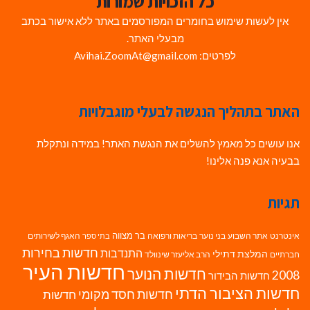
כל הזכויות שמורות
אין לעשות שימוש בחומרים המפורסמים באתר ללא אישור בכתב
מבעלי האתר.
לפרטים: Avihai.ZoomAt@gmail.com
האתר בתהליך הנגשה לבעלי מוגבלויות
אנו עושים כל מאמץ להשלים את הנגשת האתר! במידה ונתקלת
בבעיה אנא פנה אלינו!
תגיות
בר מצווה
אינטרנט
אתר השבוע
בני נוער
בריאות ורפואה
האגף לשירותים
בתי ספר
חדשות בחירות
התנדבות
המלצת דתילי
חברתיים
הרב אליעזר שינוולד
חדשות העיר
חדשות הנוער
2008
חדשות הבידור
חדשות הציבור הדתי
חדשות חסד מקומי
חדשות