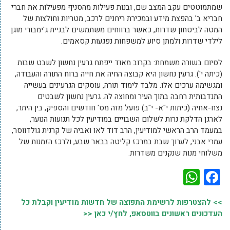
שמתמוטטים עקב המצב שם, ובנות פעילות מהסניף מפעילות את חברי
חבריא ב' בהפצת מידע ובמכירת ריחנים לרכב, מטריות וחולצות של
המטה לביטחון שדרות, כאשר ברווחים משתמשים לבניית ג'ימבורי מוגן
לילדי שדרות ולמתן סיוע למשפחות נפגעות קסאמים.
לסיום בשורה משמחת: בקרוב מאוד ייפתח גרעין נחשון לשבט שבות
(כיתה י'). גרעין נחשון היא קבוצה החיה את חייה ברוח התורה והעבודה,
ומגשימה ערכים אלו. מלבד לימוד תורה, עוסקים הגרעינים בעשייה
התנדבותית רחבה בתוך העיר ומחוצה לה. גרעין נחשון לשבטים
נצח-אחיה (כיתות י"א- י"ב) פועל מזה מס' חודשים והספיק, בין היתר,
לארגן הדלקת נרות לשלום השבויים במודיעין לכל תנועות הנוער,
במעמד הרב הראשי למודיעין, הרב דוד לאו ואביה של קרנית גולדווסר,
עמרי אבני, לערוך שבת במרכז קליטה בבאר שבע, ולרכז הזמנות של
משלוחי מנות שנקנים משדרות.
WhatsApp
Facebook
>> להצטרפות לרשימת התפוצה של חדשות מודיעין וקבלת כל
העדכונים ראשונים בווטסאפ, לחץ/י כאן <<