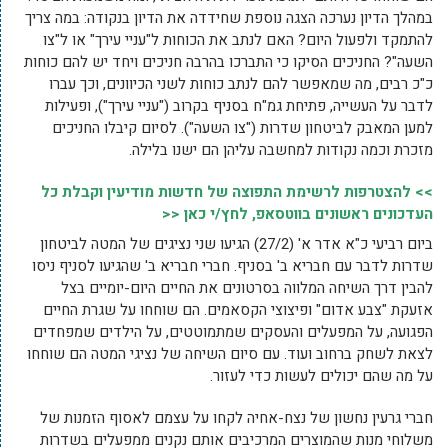
במהלך הדיון נערכה הצגה נוספת שחידדה את הדיון בנקודה: במה צריך
להתמקד ולפעול היום? האם לנתב את הכוחות ל"עניי עירך" או ל"צו
השעה"? החניכים הסיקו כי התברכו בהרבה חניכים ויחד יש להם כוחות
כ"כ רבים, מה שמאפשר להם לנתב כוחות לשני הכיוונים, וכך עברו
לדבר על העשייה, פתיחת גמ"ח בסניף בקרוב ("עניי עירך"), ופעילות
למען המאבק לביטחון שדרות ("צו השעה"). לסיום קיבלו החניכים
מזכרת וכמה נקודות למחשבה עליהן הם ישנו בלילה.
>> להצטרפות לרשימת התפוצה של חדשות מודיעין וקבלת כל
העדכונים ראשונים בווטסאפ, לחץ/י כאן <<
ביום רביעי כ"א אדר א' (27/2) הגיעו שני נציגים של המטה לביטחון
שדרות לדבר עם חבריא ב' בסניף. חברי חבריא ב' שהגיעו לסניף ניסו
להבין דרך השיחה המלווה בסרטונים את החיים היום-יומיים בצל
אזעקת "צבע אדום" ופיצוצי הקסאמים. הם שוחחו על שגרת החיים
הפגועה, על המפעלים והעסקים שמתמוטטים, על הילדים שמפחדים
לצאת לשחק ברחוב ועוד. עם סיום השיחה של נציגי המטה הם שוחחו
על מה שהם יכולים לעשות כדי לעזור.
חברי גרעין נחשון של נצח-אחיה לקחו על עצמם לאסוף הזמנות של
משלוחי מנות שהמוצרים המרכיבים אותם נקנים ממפעלים בשדרות