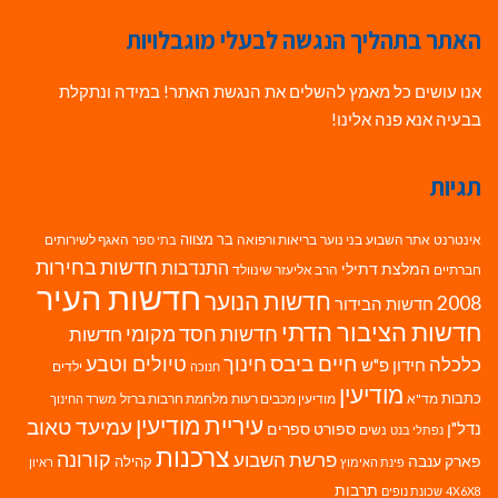
האתר בתהליך הנגשה לבעלי מוגבלויות
אנו עושים כל מאמץ להשלים את הנגשת האתר! במידה ונתקלת
בבעיה אנא פנה אלינו!
תגיות
בר מצווה
אינטרנט
אתר השבוע
בני נוער
בריאות ורפואה
האגף לשירותים
בתי ספר
חדשות בחירות
התנדבות
המלצת דתילי
חברתיים
הרב אליעזר שינוולד
חדשות העיר
חדשות הנוער
2008
חדשות הבידור
חדשות הציבור הדתי
חדשות חסד מקומי
חדשות
חיים ביבס
טיולים וטבע
כלכלה
חינוך
חידון פ"ש
ילדים
חנוכה
מודיעין
כתבות
מד"א
מודיעין מכבים רעות
מלחמת חרבות ברזל
משרד החינוך
עיריית מודיעין
עמיעד טאוב
נדל"ן
ספורט
ספרים
נשים
נפתלי בנט
צרכנות
פרשת השבוע
קורונה
פארק ענבה
קהילה
פינת האימוץ
ראיון
תרבות
4X6X8
שכונת נופים