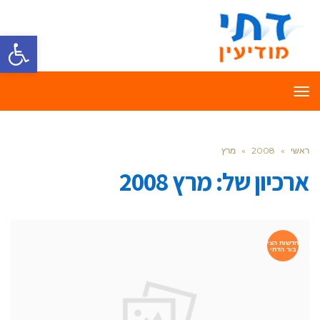
פתח סרגל
תפריט
ראשי
»
2008
»
מרץ
ארכיון של:
מרץ 2008
חדשות הצי
בור הדתי