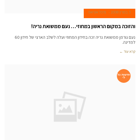
3 במרץ 2008
מיכל אטיאס
והזוכה במקום הראשון במחוזי… נעם ממשואת נריה!
נעם גורמן ממשואת נריה זכה בחידון המחוזי ועלה לשלב הארצי של חידון 60
למדינה.
קרא עוד ←
חדשות כל
לי