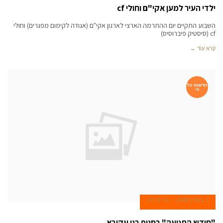
ילדי העיר למען אקי"ם וחולי cf
השבוע התקיים יום ההתרמה הארצי לארגון אקי"ם (אגודה לקימום מפגרים) וחולי
cf (סיסטיק פיברוסיס)
קרא עוד ←
חדשות כל
לי
3 במרץ 2008
עירית לוין
"חודש התנועה" בסניף בני עקיבא