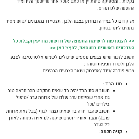
בקלות .. ומספיקה טיפת יין או כתם אוכל אחר שיישפך עליו ומיד
ההופעה שלנו תהרס.
אז קודם כל במידה ובחרתן בצבע הלבן , תצטיידו במגבונים /טוש מסיר
כתמים ליתר בטחון.
>> להצטרפות לרשימת התפוצה של חדשות מודיעין וקבלת כל
העדכונים ראשונים בווטסאפ, לחץ/י כאן <<
חשוב לזכור שיש צבעים נוספים שיכולים לשמש אלטרנטיבה לצבע
הלבן ולשדר חגיגיות וטוהר :
צבעי פודרה /ניוד /אפרסק ושאר הצבעים הבהירים.
סוג הבד :
חשוב שסוג הבד יהיה בד שאינו מתקמט מהר ונראה טוב
גם אחרי שסיימנו ערב שלם של ארוחת ערב /טיפול
בילדים /וכו'
חשוב שהבד יהיה בד שאינו נצמד לגוף (בכל זאת ארוחת
ערבJ) ומבד אוורירי ונעים שיקנה לנו אוירה נינוחה לאורך
כל הערב.
קניה חכמה: