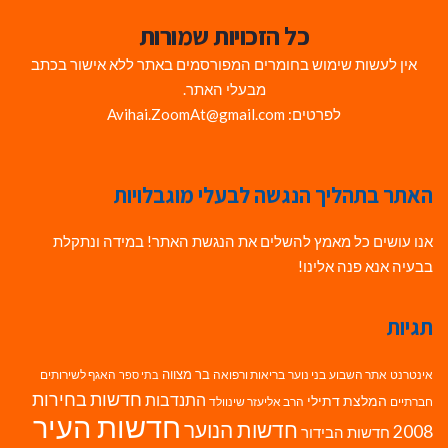
כל הזכויות שמורות
אין לעשות שימוש בחומרים המפורסמים באתר ללא אישור בכתב
מבעלי האתר.
לפרטים: Avihai.ZoomAt@gmail.com
האתר בתהליך הנגשה לבעלי מוגבלויות
אנו עושים כל מאמץ להשלים את הנגשת האתר! במידה ונתקלת
בבעיה אנא פנה אלינו!
תגיות
בר מצווה
אינטרנט
אתר השבוע
בני נוער
בריאות ורפואה
האגף לשירותים
בתי ספר
חדשות בחירות
התנדבות
המלצת דתילי
חברתיים
הרב אליעזר שינוולד
חדשות העיר
חדשות הנוער
2008
חדשות הבידור