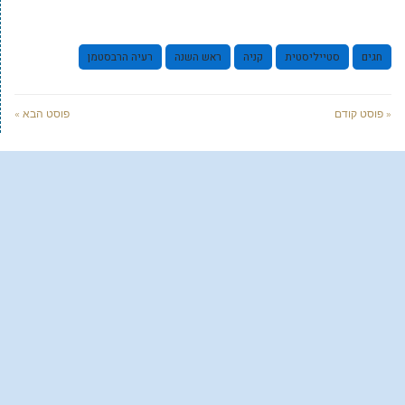
חגים
סטייליסטית
קניה
ראש השנה
רעיה הרבסטמן
« פוסט קודם
פוסט הבא »