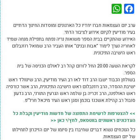
WhatsApp
Facebook
ערב יום העצמאות חברו יחדיו כל הארגונים ומוסדות החינוך הדתיים
בעיר מודיעין לקיום אירוע לציבור הדתי.
האירוע שהתקיים בבית הספר משואות נריה נפתח בתפילת מנחה שמיד
לאחריה נערך לימוד "אבות ובנים" אותו העביר הרב שמואל רוזנבלום
ראש הישיבה התיכונית.
לקראת השעה 20:00 החל לזרום קהל רב לאולם הכניסה של בית
הספר.
בשולחן הכבוד ישבו הרב דוד לאו רב העיר מודיעין, הרב שינוולד ראש
ישיבת ההסדר, הרב רוזנבלום ראש הישיבה התיכונית, הרב אשר כורסיה
ראש האולפנה, הרב זכריה בן שלמה ראש הגרעין התורני, הרב גדעון
סובול רב קהילת אשכנז בוכמן וסגן ראש העיר מיכאל חרל"פ.
>> להצטרפות לרשימת התפוצה של חדשות מודיעין וקבלת כל
העדכונים ראשונים בווטסאפ, לחץ/י כאן <<
כל הנוכחים נשוא דברים שחיברו בין סיומו של יום הזיכרון לתחילתו
של יום העצמאות.