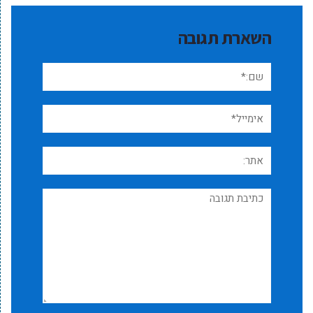
השארת תגובה
שם:*
אימייל*
אתר:
תגובה