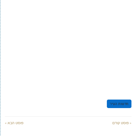
חדשות העיר
« פוסט קודם
פוסט הבא »