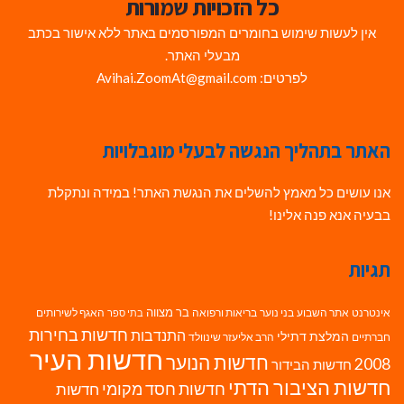
כל הזכויות שמורות
אין לעשות שימוש בחומרים המפורסמים באתר ללא אישור בכתב
מבעלי האתר.
לפרטים: Avihai.ZoomAt@gmail.com
האתר בתהליך הנגשה לבעלי מוגבלויות
אנו עושים כל מאמץ להשלים את הנגשת האתר! במידה ונתקלת
בבעיה אנא פנה אלינו!
תגיות
בר מצווה
אינטרנט
אתר השבוע
בני נוער
בריאות ורפואה
האגף לשירותים
בתי ספר
חדשות בחירות
התנדבות
המלצת דתילי
חברתיים
הרב אליעזר שינוולד
חדשות העיר
חדשות הנוער
2008
חדשות הבידור
חדשות הציבור הדתי
חדשות חסד מקומי
חדשות