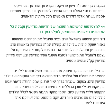
בעקבות כך יזמה ד"ר ויימן פרוייקט הנקרא עץ ועוד עץ. בפרוייקט
שפורסם ברחבי העולם נקראו אנשים לתרום עץ וכך במשך שנתיים
אספה עשרות אלפי דולרים מאנשים מכל הדתות והלאומים.
>> להצטרפות לרשימת התפוצה של חדשות מודיעין וקבלת כל
העדכונים ראשונים בווטסאפ, לחץ/י כאן <<
ד"ר ווימן חיפשה בישראל גורם רציני שיוביל את הפרויקט ומימושו
באזור שוקק קולות של ילדים. קהילת יזמ"ה במודיעין בראשות הרב
כנרת שריון ומנהל הקהילה יוסי אוד החליטו לקחת את הפרויקט על
עצמם ולהוביל את מימושו לטובת תושבי העיר מודיעין ובשיתוף עיריית
מודיעין קק"ל וגופים נוספים.
יער הילדים יהווה מוקד חינוכי, ערכי ותרבותי, פעיל ותוסס לילדים,
המתאר את פועלם של הילדים מדור השואה דרך דור התקומה ועד ילדי
מודיעין היום. במקום שנבחר בדרך יאיר פרג בן עמק החולה לרעות ינטע
יער, יוקמו שבילי תוכן הכוללים את סיפורם של ילדי השואה, דור
התקומה וילדי מודיעין כיום, יוקמו מתקני תרבות הפנאי לכלל הילדים
כולל ילדים עם צרכים מיוחדים, יוקם מונומנט מרכזי, ויוקם אתר
אינטרנט ליער.