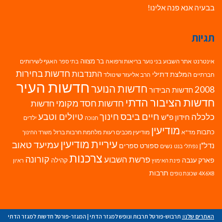
בבעיה אנא פנה אלינו!
תגיות
בר מצווה
אינטרנט
אתר השבוע
בני נוער
בריאות ורפואה
האגף לשירותים
בתי ספר
חדשות בחירות
התנדבות
המלצת דתילי
חברתיים
הרב אליעזר שינוולד
חדשות העיר
חדשות הנוער
2008
חדשות הבידור
חדשות הציבור הדתי
חדשות חסד מקומי
חדשות
חיים ביבס
טיולים וטבע
כלכלה
חינוך
חידון פ"ש
ילדים
חנוכה
מודיעין
כתבות
מד"א
מודיעין מכבים רעות
מלחמת חרבות ברזל
משרד החינוך
עיריית מודיעין
עמיעד טאוב
נדל"ן
ספורט
ספרים
נשים
נפתלי בנט
צרכנות
פרשת השבוע
קורונה
פארק ענבה
קהילה
פינת האימוץ
ראיון
תרבות
4X6X8
שכונת נופים
האתרים שלנו:
תרבוש-פורטל תרבות ונופש למגזר הדתי
|
המגזר-פורטל חדשות למגזר הדתי