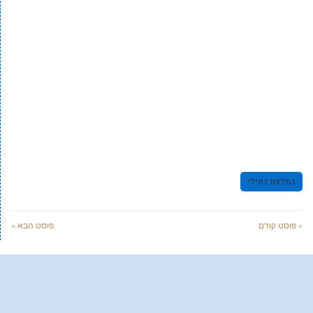
המלצת דתילי
« פוסט קודם
פוסט הבא »