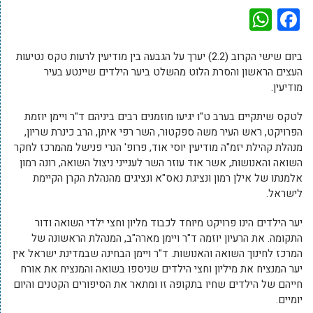
WhatsApp
Facebook
ביום שישי הקרוב (2.2) יערך על הגבעה בין מודיעין לרעות טקס נטיעות
העצים הראשון והסרת הלוט מהשלט ביער הילדים שיינטע בעיר
מודיעין.
לטקס שיתקיים בערב ט"ו יגיעו מוזמנים רבים ביניהם ד"ר ויימן יוזמת
הפרויקט, ראש העיר משה ספקטור, השר רפי איתן, הרב כינרת שריון,
מנהלת קהילת יזמ"ה מודיעין יוסי אוד, פרופ' הנרי פנישל מהמרכז לחקר
השואה והאנושות, אשר אוד עוזר השר לענייני ניצול השואה, רונה רמון
אלמנתו של אילן רמון ונציגת נאס"א ונציגים מהנהלת הקרן הקיימת
לישראל.
יער הילדים הינו פרויקט מיוחד לכבוד מליון וחצי ילדי השואה ודור
התקומה. את הרעיון יוזמה ד"ר ויימן מארה"ב, המנהלת הראשונה של
המרכז לחינוך השואה והאנושות. ד"ר ויימן הבחינה שבמדינת ישראל אין
יער המנציח את מיליון וחצי הילדים שניספו בשואה והמנציח את אורח
חייהם של הילדים שחיו בתקופה זו ומתאר את הסיפורים הקטנים והיום
יומיים.