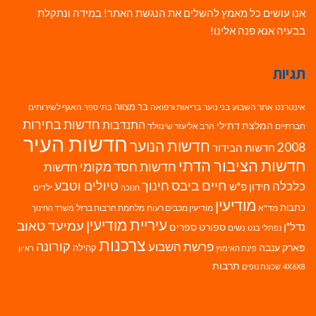
אנו עושים כל מאמץ להשלים את הנגשת האתר! במידה ונתקלת
בבעיה אנא פנה אלינו!
תגיות
בר מצווה
אינטרנט
אתר השבוע
בני נוער
בריאות ורפואה
האגף לשירותים
בתי ספר
חדשות בחירות
התנדבות
המלצת דתילי
חברתיים
הרב אליעזר שינוולד
חדשות העיר
חדשות הנוער
2008
חדשות הבידור
חדשות הציבור הדתי
חדשות חסד מקומי
חדשות
חיים ביבס
טיולים וטבע
כלכלה
חינוך
חידון פ"ש
ילדים
חנוכה
מודיעין
כתבות
מד"א
מודיעין מכבים רעות
מלחמת חרבות ברזל
משרד החינוך
עיריית מודיעין
עמיעד טאוב
נדל"ן
ספורט
ספרים
נשים
נפתלי בנט
צרכנות
פרשת השבוע
קורונה
פארק ענבה
קהילה
פינת האימוץ
ראיון
תרבות
4X6X8
שכונת נופים