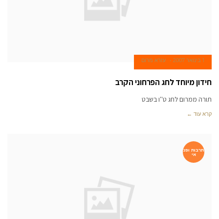
1 בינואר 2007
עזרא מרום
חידון מיוחד לחג הפרחוני הקרב
תורה ממרום לחג ט''ו בשבט
קרא עוד ←
תרבות ופנ
אי