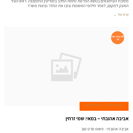
מסיבת העיתונאים בנושא הפרטת טיפות החלב במודיעין התפוצצה. ראש העיר
הוזעק למקום, לאחר חילופי האשמות עזבו את החדר נציגות משרד
קרא עוד ←
תרבות ופנ
אי
1 בינואר 2007
אורנית חגבי
אביבה אהובתי – במאי: שמי זרחין
אביבה אהובתי - פשוט סרט טוב