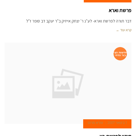
פרשת וארא
דבר תורה לפרשת וארא- לע"נ ר' יצחק אייזיק ב"ר יעקב דב סופר ז"ל
קרא עוד ←
חדשות הצי
בור הדתי
1 בינואר 2007
עזרא מרום