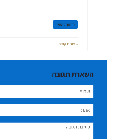
חדשות העיר
« פוסט קודם
השארת תגובה
שם:*
אתר:
תגובה