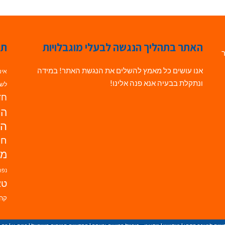
האתר בתהליך הנגשה לבעלי מוגבלויות
תג
ר
אנו עושים כל מאמץ להשלים את הנגשת האתר! במידה
אינ
ונתקלת בבעיה אנא פנה אלינו!
לשי
חדש
הנ
הד
חי
מו
נפת
טא
קהי