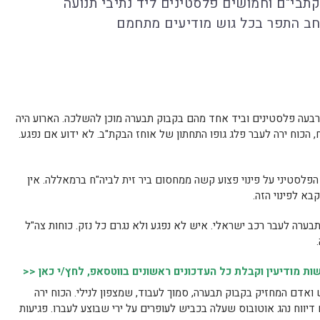
תבי"ם וחמושים פלסטינים ליד נתיבי תנועה
חב התפר בכל גוש מודיעים מתחמם
"ל זיהה אתמול (ד') בערב (20.30), ארבעה פלסטינים וביד אחד מהם בקבוק תבערה מוכן להשלכה. הארוע היה
, הכוח ירה לעבר פלג גופו התחתון של אוחז הבקת"ב. לא ידוע אם נפגע.
וח הסהר האדום הפלסטיני על פינוי פצוע קשה ממחסום ביר זית לביה"ח ברמאללה. אין
בא לפינוי הזה.
 הושלך אמש (20.40), בקבוק תבערה לעבר רכב ישראלי. איש לא נפגע ולא נגרם כל נזק. כוחות צה"ל
 מודיעין וקבלת כל העדכונים ראשונים בווטסאפ, לחץ/י כאן <<
צה"ל זיהה חמוש ואדם המחזיק בקבוק תבערה, סמוך לעבוד, שמצפון לנילי. הכוח ירה
 דיווח נהג אוטובוס שעלה בכביש לעופרים על ירי שבוצע לעברו. פגיעות