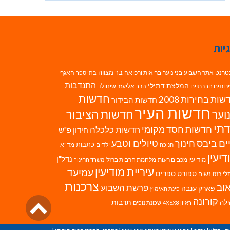
יות
בר מצווה
טרנט
אתר השבוע
בני נוער
בריאות ורפואה
האגף
בתי ספר
התנדבות
המלצת דתילי
רותים חברתיים
הרב אליעזר שינוולד
חדשות
ות בחירות 2008
חדשות הבידור
חדשות העיר
חדשות הציבור
וער
תי
חדשות חסד מקומי
חדשות כלכלה
חידון פ"ש
ים ביבס
טיולים וטבע
חינוך
כתבות
ילדים
מד"א
חנוכה
דיעין
נדל"ן
מודיעין מכבים רעות
מלחמת חרבות ברזל
משרד החינוך
עיריית מודיעין
עמיעד
ספורט
ספרים
נשים
לי בנט
צרכנות
וב
פרשת השבוע
פארק ענבה
פינת האימוץ
גליל
קורונה
לה
תרבות
ראיון 4X6X8
שכונת נופים
לרא