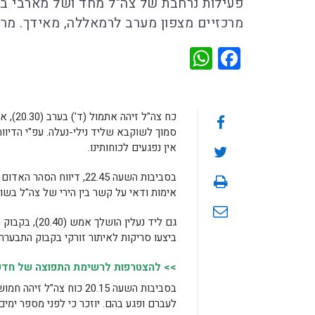
פעילות נרחבת של צה"ל מחד ושל מארבי בק
מרכזיים מצפון מערב לרמאללה, מאידך. מר
WhatsApp
Facebook
כח צה
סמוך לשוקבא שליד נילי-נעלה. עפ"י הדיווח
אין נפגעים לכוחותינו.
בסביבות השעה 22.45, דיו
אימות ודאי על קשר בין הירי של צה"ל בשוק
גם ליד נעלין
ביצעו סריקות לאיתור זורקי בקבוק התבערה.
>> להצטרפות לרשימת התפוצה של חדשות
בסביבות השעה 20.15 כוח 
לעברם ופגע בהם. יוזכר כי לפני מספר ימים