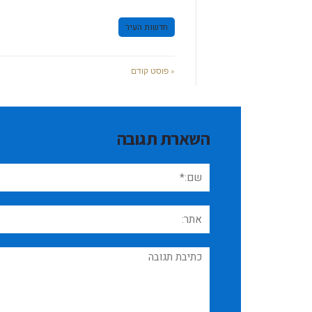
חדשות העיר
« פוסט קודם
השארת תגובה
שם:*
אתר:
תגובה