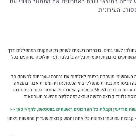
השלימה במוצאי שבת האחרונים את המחזור השני עם
ורט העירונית.
תי הכנסת כוללת 17 נבחרות שחולקו לשני בתים. בנבחרות רשאים לשחק רק שחקנים המתפללים דרך
 המשחקים בקבוצות רשמיות בליגה ב' בלבד. (עד שלושה שחקנים בכל
 השמשוני, מועמדת רצינית לאליפות עם נבחרת שערי יונה למשחק חד
תוצאה 69-26, צעירי הגבעה הביסו את נבחרת מתפללי בתי הכנסת אודיה ומנורת אבנר בתוצאה
66-34. נבחרת מאיר מודיעין גברה על נבחרת אורות הכרמים 66-50 ובמשחק הצמוד של המחזור השני בבית ניצחו
כנסת גלנווד קבוצה חדשה שהצטרפה לליגה מהישוב חשמונאים.
 מודיעין וקבלת כל העדכונים ראשונים בווטסאפ, לחץ/י כאן <<
תמונת הסיכום המחזור מראה כי בליגה יש 4 קבוצות עם שתי נצחונות כל אחת וחמש קבוצות שעדיין מחפשות ניצחון