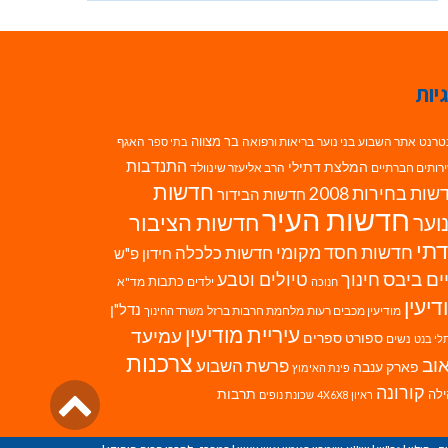
יות
בר מצווה
טרנט
אתר השבוע
בני נוער
בריאות ורפואה
האגף
בתי ספר
התנדבות
המלצת דתילי
רותים חברתיים
הרב אליעזר שינוולד
חדשות
ות בחירות 2008
חדשות הבידור
חדשות העיר
חדשות הציבור
וער
תי
חדשות חסד מקומי
חדשות כלכלה
חידון פ"ש
ים ביבס
טיולים וטבע
חינוך
כתבות
ילדים
מד"א
חנוכה
דיעין
נדל"ן
מודיעין מכבים רעות
מלחמת חרבות ברזל
משרד החינוך
עיריית מודיעין
עמיעד
ספורט
ספרים
נשים
לי בנט
צרכנות
וב
פרשת השבוע
פארק ענבה
פינת האימוץ
גליל
קורונה
לה
תרבות
ראיון 4X6X8
שכונת נופים
לרא