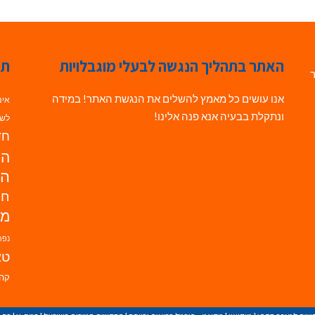
האתר בתהליך הנגשה לבעלי מוגבלויות
תג
ר
אנו עושים כל מאמץ להשלים את הנגשת האתר! במידה
אינ
ונתקלת בבעיה אנא פנה אלינו!
לשי
חדש
הנ
הד
חי
מו
נפת
טא
קהי