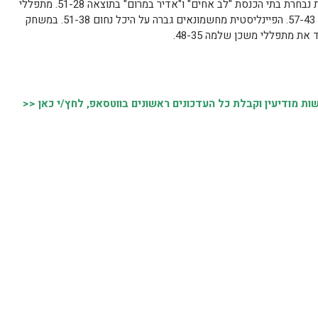
בבית ב' נצחו אלופי הליגה שבטי ישראל את נבחרת בתי הכנסת "לב אחים" ו"אדיר במרום" בתוצאה 51-28. מתפללי
בית הכנסת אחדות ניצחו את מתפללי חושן 57-43. הפיינליסטית מחשמונאים גברה על היכל נחום 51-38. במשחק
ת מתפללי משכן שלמה 48-35.
 מודיעין וקבלת כל העדכונים ראשונים בווטסאפ, לחץ/י כאן <<