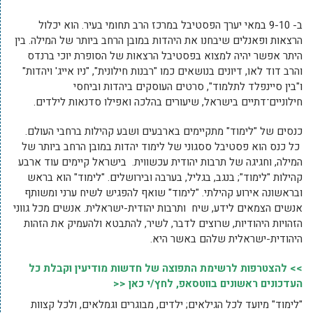
ב- 9-10 במאי יערך הפסטיבל במרכז הרב תחומי בעיר. הוא יכלול
הרצאות ופאנלים שיבחנו את היהדות במובן הרחב ביותר של המילה. בין
היתר אפשר יהיה למצוא בפסטיבל הרצאות של הסופרת יוכי ברנדס
והרב דוד לאו, דיונים בנושאים כמו "רבנות חילונית", "ניו אייג' ויהדות"
ו"בין סיינפלד לתלמוד", סרטים העוסקים ביהדות וביחסי
חילוניים־דתיים בישראל, שיעורים בהלכה ואפילו סדנאות לילדים.
כנסים של "לימוד" מתקיימים בארבעים ושבע קהילות ברחבי העולם.
כל כנס הוא פסטיבל ססגוני של לימוד יהדות במובן הרחב ביותר של
המילה, וחגיגה של תרבות יהודית עכשווית. בישראל קיימים עוד ארבע
קהילות "לימוד"; בנגב, בגליל, בערבה ובירושלים. "לימוד" הוא בראש
ובראשונה אירוע קהילתי. "לימוד" שואף להפגיש לשיח ערני ומשותף
אנשים הצמאים לידע, שיח ותרבות יהודית-ישראלית. אנשים מכל גווני
הזהויות היהודיות, שרוצים לדבר, לשיר, להתבטא ולהעמיק את הזהות
היהודית-ישראלית שלהם באשר היא.
>> להצטרפות לרשימת התפוצה של חדשות מודיעין וקבלת כל
העדכונים ראשונים בווטסאפ, לחץ/י כאן <<
"לימוד" מיועד לכל הגילאים; ילדים, מבוגרים וגמלאים, ולכל קצוות