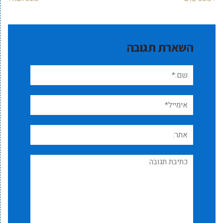
השארת תגובה
שם:*
אימייל*
אתר:
תגובה