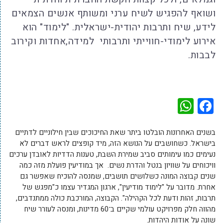
ושואף להפגיש לשיח ערני ומשותף אנשים הצמאים
לידע, שיח ותרבות יהודית-ישראלית. "לימוד" הוא
אירוע לימודי-חווייתי ותרבותי למידה,אחדות וקירוב
לבבות.
WhatsApp
Facebook
בשנים האחרונות הובלטו ביתר שאת החיכוכים שבין חילוניים לדתיים
בישראל. כשחושבים על הנושא הזה, מיד קופצים לראש דברים לא
נעימים כמו עימותים סביב שמירת השבת, טענות הדדיות לאובדן ערכים
וויכוחים על שוויון בנטל והדרת נשים. אך במודיעין פועלת מזה כמה
שנים קבוצה המונה כשלושים תושבים, שמנסה להוכיח שאפשר גם
אחרת. מדובר על "לימוד מודיעין", ארגון המגדיר עצמו כ"מפגש של
תרבות, זהות ודעת לכל הקהילה". הקבוצה, המורכבת כולה ממתנדבים,
מהווה חלק מפרויקט עולמי שקיים ב־60 מדינות, ומנסה לעורר שיח
שונה על אודות היהדות.