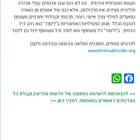
הקשת החברתית והדתית. זהו לא כנס שבו ארגונים בעלי אג'נדה
פוליטית מציגים את מרכולתם, אלא כנס של אנשים מן השורה
הפועלים למילוי צורך אישי, רוחני, תרבותי וקהילתי ותורמים מעצמם
לטובת הכלל. מגוון הפעילויות האפשריות ב"לימוד" הוא רחב כיד
הדמיון. ב"לימוד" כל משתתף הוא לומד וכל משתתף יכול גם ללמד.
לפרטים נוספים, התוכנית המלאה והרשמה (הכניסה חינם):
www.limmudmodiin.org
WhatsApp
Facebook
>> להצטרפות לרשימת התפוצה של חדשות מודיעין וקבלת כל
העדכונים ראשונים בווטסאפ, לחץ/י כאן <<