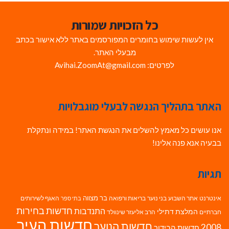
כל הזכויות שמורות
אין לעשות שימוש בחומרים המפורסמים באתר ללא אישור בכתב
מבעלי האתר.
לפרטים: Avihai.ZoomAt@gmail.com
האתר בתהליך הנגשה לבעלי מוגבלויות
אנו עושים כל מאמץ להשלים את הנגשת האתר! במידה ונתקלת
בבעיה אנא פנה אלינו!
תגיות
בר מצווה
אינטרנט
אתר השבוע
בני נוער
בריאות ורפואה
האגף לשירותים
בתי ספר
חדשות בחירות
התנדבות
המלצת דתילי
חברתיים
הרב אליעזר שינוולד
חדשות העיר
חדשות הנוער
2008
חדשות הבידור