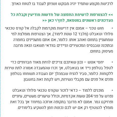
לרכישת מקצוע שתמיד יהיה מבוקש ושניתן לעבוד בו לטווח הארוך.
>> להצטרפות לרשימת התפוצה של חדשות מודיעין וקבלת כל
העדכונים ראשונים בווטסאפ, לחץ/י כאן <<
•· חוש טכני – אמנם אין דרישות מוקדמות לקבלה אל קורס טכנאי
סלולר וטאבלט (מלבד 12 שנות לימוד), אך הצטרפות מומלצת למי
שמתעניין בתחום ואוהב אותו. כלומר, אם אתם מתעניינים בחומרה
ובתוכנה שבבסיס המכשירים הניידים בוודאי תשאבו הנאה מרובה
מעיסוק בתחום.
•· יחסי אנוש – נכון שאינכם צריכים להיות מאוד חברותיים כדי
לטפל בטלפון נייד או בטאבלט, אך זכרו שהמעבדה אמורה לתת שירות
ללקוחות. כלומר, סביר להניח שבמהלך יום העבודה תשוחחו בטלפון
ופנים אל פנים עם מקבלי השירות, ויש לקחת זאת בחשבון.
•· מוכנים ללמוד – כדאי לזכור שקורס טכנאי סלולר וטאבלט
נפרש על פני 204 שעות אקדמיות, וכולל שיעורים מעשיים, עיוניים
ופרויקט גמר. אמנם לא מדובר בתקופה ארוכה במיוחד אך בכל זאת
מומלץ להצטרף רק אם יש לכם נכונות וזמן להשקיע בלימודים.