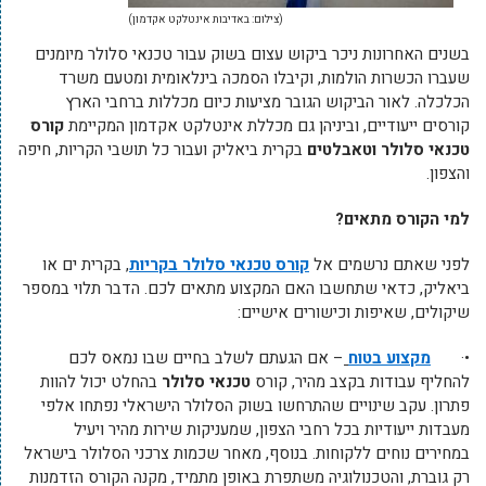
(צילום: באדיבות אינטלקט אקדמון)
בשנים האחרונות ניכר ביקוש עצום בשוק עבור טכנאי סלולר מיומנים
שעברו הכשרות הולמות, וקיבלו הסמכה בינלאומית ומטעם משרד
הכלכלה. לאור הביקוש הגובר מציעות כיום מכללות ברחבי הארץ
קורסים ייעודיים, וביניהן גם מכללת אינטלקט אקדמון המקיימת
קורס
טכנאי סלולר וטאבלטים
בקרית ביאליק ועבור כל תושבי הקריות, חיפה
והצפון.
למי הקורס מתאים?
לפני שאתם נרשמים אל
קורס טכנאי סלולר בקריות
, בקרית ים או
ביאליק, כדאי שתחשבו האם המקצוע מתאים לכם. הדבר תלוי במספר
שיקולים, שאיפות וכישורים אישיים:
•·
מקצוע בטוח
– אם הגעתם לשלב בחיים שבו נמאס לכם
להחליף עבודות בקצב מהיר, קורס
טכנאי סלולר
בהחלט יכול להוות
פתרון. עקב שינויים שהתרחשו בשוק הסלולר הישראלי נפתחו אלפי
מעבדות ייעודיות בכל רחבי הצפון, שמעניקות שירות מהיר ויעיל
במחירים נוחים ללקוחות. בנוסף, מאחר שכמות צרכני הסלולר בישראל
רק גוברת, והטכנולוגיה משתפרת באופן מתמיד, מקנה הקורס הזדמנות