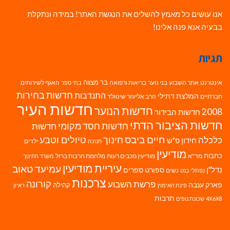
אנו עושים כל מאמץ להשלים את הנגשת האתר! במידה ונתקלת
בבעיה אנא פנה אלינו!
תגיות
בר מצווה
אינטרנט
אתר השבוע
בני נוער
בריאות ורפואה
האגף לשירותים
בתי ספר
חדשות בחירות
התנדבות
המלצת דתילי
חברתיים
הרב אליעזר שינוולד
חדשות העיר
חדשות הנוער
2008
חדשות הבידור
חדשות הציבור הדתי
חדשות חסד מקומי
חדשות
חיים ביבס
טיולים וטבע
כלכלה
חינוך
חידון פ"ש
ילדים
חנוכה
מודיעין
כתבות
מד"א
מודיעין מכבים רעות
מלחמת חרבות ברזל
משרד החינוך
עיריית מודיעין
עמיעד טאוב
נדל"ן
ספורט
ספרים
נשים
נפתלי בנט
צרכנות
פרשת השבוע
קורונה
פארק ענבה
קהילה
פינת האימוץ
ראיון
תרבות
4X6X8
שכונת נופים