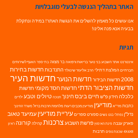
האתר בתהליך הנגשה לבעלי מוגבלויות
אנו עושים כל מאמץ להשלים את הנגשת האתר! במידה ונתקלת
בבעיה אנא פנה אלינו!
תגיות
בר מצווה
אינטרנט
אתר השבוע
בני נוער
בריאות ורפואה
האגף לשירותים
בתי ספר
חדשות בחירות
התנדבות
המלצת דתילי
חברתיים
הרב אליעזר שינוולד
חדשות העיר
חדשות הנוער
2008
חדשות הבידור
חדשות הציבור הדתי
חדשות חסד מקומי
חדשות
חיים ביבס
טיולים וטבע
כלכלה
חינוך
חידון פ"ש
ילדים
חנוכה
מודיעין
כתבות
מד"א
מודיעין מכבים רעות
מלחמת חרבות ברזל
משרד החינוך
עיריית מודיעין
עמיעד טאוב
נדל"ן
ספורט
ספרים
נשים
נפתלי בנט
צרכנות
פרשת השבוע
קורונה
פארק ענבה
קהילה
פינת האימוץ
ראיון
תרבות
4X6X8
שכונת נופים