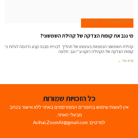
9 בספטמבר 2008
עמי שרון
מי גנב את קופות הצדקה של קהילת השמשוני?
קהילת השמשוני הנמצאת בעיצומו של תהליך לבניית מבנה קבע נדהמה לגלות כי
קופות הצדקה של הקהילה רוקנו ע''י גנב. תלונה
קרא עוד ←
כל הזכויות שמורות
אין לעשות שימוש בחומרים המפורסמים באתר ללא אישור בכתב
מבעלי האתר.
לפרטים: Avihai.ZoomAt@gmail.com