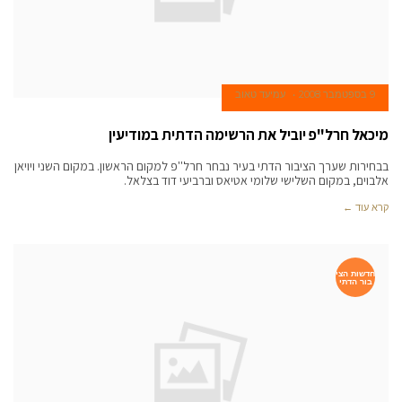
9 בספטמבר 2008
עמיעד טאוב
מיכאל חרל"פ יוביל את הרשימה הדתית במודיעין
בבחירות שערך הציבור הדתי בעיר נבחר חרל''פ למקום הראשון. במקום השני ויויאן
אלבוים, במקום השלישי שלומי אטיאס וברביעי דוד בצלאל.
קרא עוד ←
חדשות הצי
בור הדתי