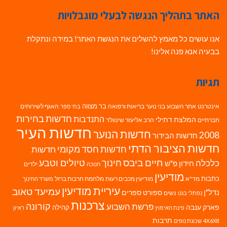
האתר בתהליך הנגשה לבעלי מוגבלויות
אנו עושים כל מאמץ להשלים את הנגשת האתר! במידה ונתקלת
בבעיה אנא פנה אלינו!
תגיות
בר מצווה
אינטרנט
אתר השבוע
בני נוער
בריאות ורפואה
האגף לשירותים
בתי ספר
חדשות בחירות
התנדבות
המלצת דתילי
חברתיים
הרב אליעזר שינוולד
חדשות העיר
חדשות הנוער
2008
חדשות הבידור
חדשות הציבור הדתי
חדשות חסד מקומי
חדשות
חיים ביבס
טיולים וטבע
כלכלה
חינוך
חידון פ"ש
ילדים
חנוכה
מודיעין
כתבות
מד"א
מודיעין מכבים רעות
מלחמת חרבות ברזל
משרד החינוך
עיריית מודיעין
עמיעד טאוב
נדל"ן
ספורט
ספרים
נשים
נפתלי בנט
צרכנות
פרשת השבוע
קורונה
פארק ענבה
קהילה
פינת האימוץ
ראיון
תרבות
4X6X8
שכונת נופים