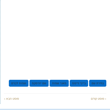
בחירת שם
בייבי ניימס
מאגר שמות
שם יוניסקס
שמות לבנים
« פוסט קודם
פוסט הבא »