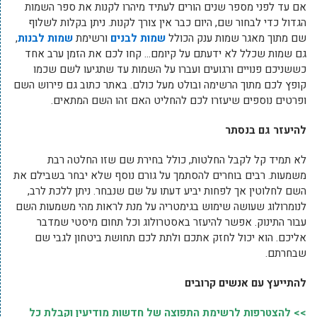
אם עד לפני מספר שנים הורים לעתיד מיהרו לקנות את ספר השמות
הגדול כדי לבחור שם, היום כבר אין צורך לקנות. ניתן בקלות לשלוף
שם מתוך מאגר שמות ענק הכולל
שמות לבנים
ורשימת
שמות לבנות
,
גם שמות שכלל לא ידעתם על קיומם… קחו לכם את הזמן ערב אחד
כששניכם פנויים ורגועים ועברו על השמות עד שתגיעו לשם שכמו
קופץ לכם מתוך הרשימה ובולט מעל כולם. באתר כתוב גם פירוש השם
ופרטים נוספים שיעזרו לכם להחליט האם זהו השם המתאים.
להיעזר גם בנסתר
לא תמיד קל לקבל החלטות, כולל בחירת שם שזו החלטה רבת
משמעות. רבים בוחרים להסתמך על גורם נוסף שלא יבחר בשבילם את
השם לחלוטין אך לפחות יביע דעתו על שם שנבחר. ניתן ללכת לרב,
לנומרולוג שעושה שימוש בגימטריה על מנת לראות מהי משמעות השם
עבור התינוק. אפשר להיעזר באסטרולוג וכל תחום מיסטי שמדבר
אליכם. הוא יכול לחזק אתכם ולתת לכם תחושת ביטחון לגבי שם
שבחרתם.
להתייעץ עם אנשים קרובים
>> להצטרפות לרשימת התפוצה של חדשות מודיעין וקבלת כל