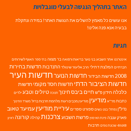
האתר בתהליך הנגשה לבעלי מוגבלויות
אנו עושים כל מאמץ להשלים את הנגשת האתר! במידה ונתקלת
בבעיה אנא פנה אלינו!
תגיות
בר מצווה
אינטרנט
אתר השבוע
בני נוער
בריאות ורפואה
האגף לשירותים
בתי ספר
חדשות בחירות
התנדבות
המלצת דתילי
חברתיים
הרב אליעזר שינוולד
חדשות העיר
חדשות הנוער
2008
חדשות הבידור
חדשות הציבור הדתי
חדשות חסד מקומי
חדשות
חיים ביבס
טיולים וטבע
כלכלה
חינוך
חידון פ"ש
ילדים
חנוכה
מודיעין
כתבות
מד"א
מודיעין מכבים רעות
מלחמת חרבות ברזל
משרד החינוך
עיריית מודיעין
עמיעד טאוב
נדל"ן
ספורט
ספרים
נשים
נפתלי בנט
צרכנות
פרשת השבוע
קורונה
פארק ענבה
קהילה
פינת האימוץ
ראיון
תרבות
4X6X8
שכונת נופים