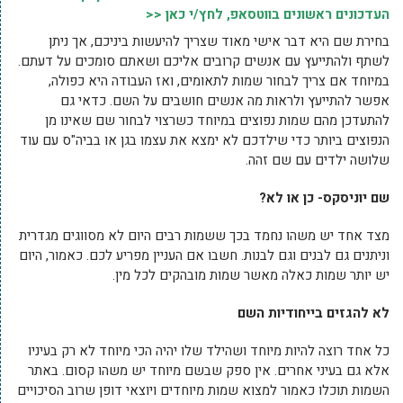
העדכונים ראשונים בווטסאפ, לחץ/י כאן <<
בחירת שם היא דבר אישי מאוד שצריך להיעשות ביניכם, אך ניתן
לשתף ולהתייעץ עם אנשים קרובים אליכם ושאתם סומכים על דעתם.
במיוחד אם צריך לבחור שמות לתאומים, ואז העבודה היא כפולה,
אפשר להתייעץ ולראות מה אנשים חושבים על השם. כדאי גם
להתעדכן מהם שמות נפוצים במיוחד כשרצוי לבחור שם שאינו מן
הנפוצים ביותר כדי שילדכם לא ימצא את עצמו בגן או בביה"ס עם עוד
שלושה ילדים עם שם זהה.
שם יוניסקס- כן או לא?
מצד אחד יש משהו נחמד בכך ששמות רבים היום לא מסווגים מגדרית
וניתנים גם לבנים וגם לבנות. חשבו אם העניין מפריע לכם. כאמור, היום
יש יותר שמות כאלה מאשר שמות מובהקים לכל מין.
לא להגזים בייחודיות השם
כל אחד רוצה להיות מיוחד ושהילד שלו יהיה הכי מיוחד לא רק בעיניו
אלא גם בעיני אחרים. אין ספק שבשם מיוחד יש משהו קסום. באתר
השמות תוכלו כאמור למצוא שמות מיוחדים ויוצאי דופן שרוב הסיכויים