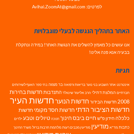
לפרטים: Avihai.ZoomAt@gmail.com
האתר בתהליך הנגשה לבעלי מוגבלויות
אנו עושים כל מאמץ להשלים את הנגשת האתר! במידה ונתקלת
בבעיה אנא פנה אלינו!
תגיות
בר מצווה
אינטרנט
אתר השבוע
בני נוער
בריאות ורפואה
האגף לשירותים
בתי ספר
חדשות בחירות
התנדבות
המלצת דתילי
חברתיים
הרב אליעזר שינוולד
חדשות העיר
חדשות הנוער
2008
חדשות הבידור
חדשות הציבור הדתי
חדשות חסד מקומי
חדשות
חיים ביבס
טיולים וטבע
כלכלה
חינוך
חידון פ"ש
ילדים
חנוכה
מודיעין
כתבות
מד"א
מודיעין מכבים רעות
מלחמת חרבות ברזל
משרד החינוך