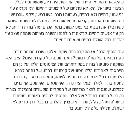
שהיא אחת מתוואי הזיהוי של המורשת היהודית, שמשותפת לכלל
הציבור בישראל, היא לא נחלתם של קיצוניים דתיים! היא נקראה ע"י
בני עמנו, דתיים ולא דתיים, בעיתות גבורה, כשנדרשו, ולפני שהרגישו
שזו שעתם האחרונה, קריאה זו נשמעה בצורה מטלטלת בשנות השואה
כשהובילו את רבבות בני עמנו למוות, בתאי הגזים ומול בורות הירייה, לא
רק ע"י אנשים דתיים. קריאה זו הולחנה והושרה בעיתות שמחה ועצב ע"י
יהודים בכל העולם דתיים ושאינם דתיים"
עוד הוסיף הרב:" אז מה קרה היום שקמו אלה שעוררו מהומה סביב
פקודת היום של מח"ט גבעתי? האם תוכנה של פקודת היום? האם היא
משקפת סוג של בורות במקורותיהם של הציטוטים הללו ועל כן הם
מייחסים לאמירות הללו מסוג של קיצוניות דתית, של גחמה לצבא
מלחמות הדת? או שמא זו התקפה לשמה, והאיגרת היא רק קרדום
לחפור בה – לאלה, בעלי האג'נדה, והעיתונאים והעיתונים המוכרים
לכולם, שמנסים להצר צעדיהם של מפקדים מוכשרים ומובילים בצה"ל
רק בשל היותם דתיים? של אלה שמנסים להוכיח באותות ומופתים
שיש "הדתה" בצה"ל, שד דתי שצריך להלחם בו בכל דרך כדי שלא
ישתלט חלילה על צה"ל ויפגע בו"