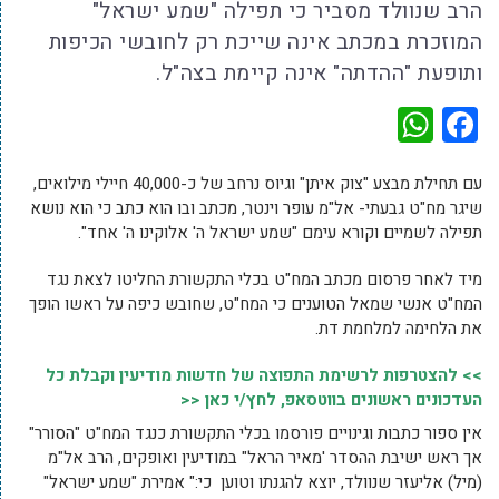
הרב שנוולד מסביר כי תפילה "שמע ישראל"
המוזכרת במכתב אינה שייכת רק לחובשי הכיפות
ותופעת "ההדתה" אינה קיימת בצה"ל.
WhatsApp
Facebook
עם תחילת מבצע "צוק איתן" וגיוס נרחב של כ-40,000 חיילי מילואים,
שיגר מח"ט גבעתי- אל"מ עופר וינטר, מכתב ובו הוא כתב כי הוא נושא
תפילה לשמיים וקורא עימם "שמע ישראל ה' אלוקינו ה' אחד".
מיד לאחר פרסום מכתב המח"ט בכלי התקשורת החליטו לצאת נגד
המח"ט אנשי שמאל הטוענים כי המח"ט, שחובש כיפה על ראשו הופך
את הלחימה למלחמת דת.
>> להצטרפות לרשימת התפוצה של חדשות מודיעין וקבלת כל
העדכונים ראשונים בווטסאפ, לחץ/י כאן <<
אין ספור כתבות וגינויים פורסמו בכלי התקשורת כנגד המח"ט "הסורר"
אך ראש ישיבת ההסדר 'מאיר הראל" במודיעין ואופקים, הרב אל"מ
(מיל) אליעזר שנוולד, יוצא להגנתו וטוען כי:" אמירת "שמע ישראל"