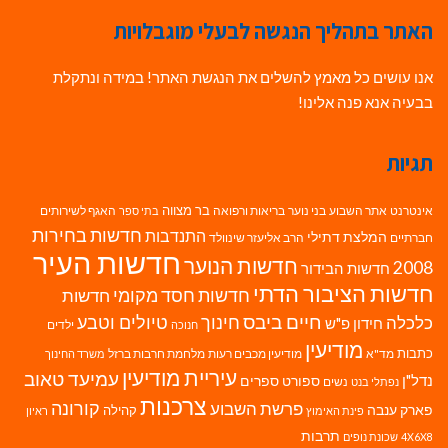
האתר בתהליך הנגשה לבעלי מוגבלויות
אנו עושים כל מאמץ להשלים את הנגשת האתר! במידה ונתקלת
בבעיה אנא פנה אלינו!
תגיות
בר מצווה
אינטרנט
אתר השבוע
בני נוער
בריאות ורפואה
האגף לשירותים
בתי ספר
חדשות בחירות
התנדבות
המלצת דתילי
חברתיים
הרב אליעזר שינוולד
חדשות העיר
חדשות הנוער
2008
חדשות הבידור
חדשות הציבור הדתי
חדשות חסד מקומי
חדשות
חיים ביבס
טיולים וטבע
כלכלה
חינוך
חידון פ"ש
ילדים
חנוכה
מודיעין
כתבות
מד"א
מודיעין מכבים רעות
מלחמת חרבות ברזל
משרד החינוך
עיריית מודיעין
עמיעד טאוב
נדל"ן
ספורט
ספרים
נשים
נפתלי בנט
צרכנות
פרשת השבוע
קורונה
פארק ענבה
קהילה
פינת האימוץ
ראיון
תרבות
4X6X8
שכונת נופים