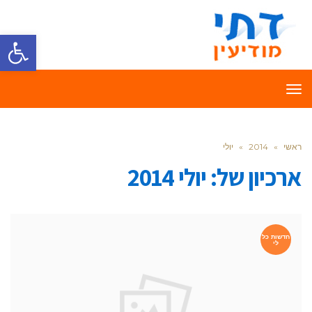
פתח סרגל
תפריט
ראשי
»
2014
»
יולי
ארכיון של:
יולי 2014
חדשות כל
לי