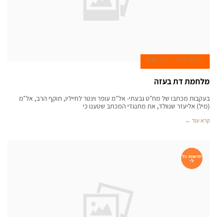
7 ביולי 2014
עמי שרון
מלחמת דת בעזה
בעקבות מכתבו של מח"ט גבעתי- אל"מ עופר וינטר לחייליו, תוקף הרב, אל"מ
(מיל) אליעזר שנוולד, את מתנגדי המכתב שטענו כי
קרא עוד ←
חדשות כל
לי