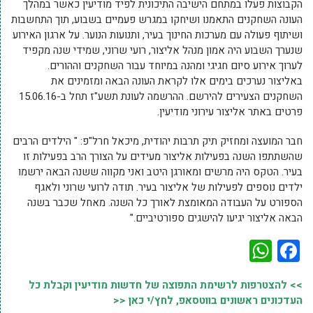
הקבוצות פעלו במתחם הישיבה התיכונית לפיד מודיעין כאשר במהלך
העונה השחקנים התאמנו ושיחקו במגרש פעמיים בשבוע, תוך התחשבות
ושיתוף פעולה עם מערכות החינוך בעיר, ותנועות הנוער. על ארגון האירוע
שנערך השבוע היה אמון מנהל אליצור, רועי שרוני, שמידי שנה מקפיד
לערוך אירוע סיום חגיגי ומהנה במיוחד עבור השחקנים וההורים.
באליצור נערכים בימים אלו לקראת העונה הבאה ומזמינים את
השחקנים הצעירים להירשם. ההרשמה לעונת תשע"ז תחל ב-15.06.16
פרטים באתר אליצור עירוני מודיעין.
חבר המועצה ומחזיק תיק תרבות יהודית, מיכאל חרל"פ: " הילדים הרבים
שהשתתפו השנה בפעילות אליצור מעידים על הצורך הרב בפעילות זו
בעיר. הטקס היה מרשים ומאורגן היטב ואני מקווה ששנה הבאה ירשמו
ילדים נוספים לפעילות של אליצור בעיר. תודה לרועי שרוני ולאגף
הספורט על העבודה המאומצת לאורך כל השנה. מאחל שכבר בשנה
הבאה אליצור יגיעו להישגים ספורטיביים."
WhatsApp
Facebook
>> להצטרפות לרשימת התפוצה של חדשות מודיעין וקבלת כל
העדכונים ראשונים בווטסאפ, לחץ/י כאן <<