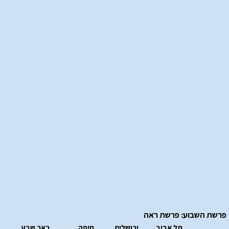
פרשת השבוע: פרשת ראה
תל אביב
ירושלים
חיפה
באר שבע