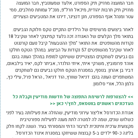
חבר המועצה מחזיק תיק הספורט, אלעד שמעונוביץ, חבר המועצה
מחזיק תיק תרבות יהודית, מיכאל חרל"פ, מנכ"ל עמותת סחלבים, סמי
עטר ומנהל אגף הספורט, חנן דנציגר, דירגו את המטביעים הצעירים.
לאחר ביצועים מרשימים של הילדים התקיים טקס חלוקת הגביעים.
בתואר מלך הקלעים של האגודה זכה גלעד קמינצקי לאחר שקיבל 18
נקודות מהשופטים. את התואר "מלך ההטבעות" קיבל נועם קורנגוט
לאחר שקיבל מהשופטים 57 נקודות על הביצוע. במהלך הטקס חולקו
גם גביעים לשחקנים המצטיינים ששיחקו למופת במהלך העונה בהם:
אוהד פרומוביץ, משרקי איתי, איתי הולנדר, אביתר לקס, יאיר בילבאום,
דביר בן אהרון. בנוסף, במסגרת הטקס חולקו גביעים גם לשחקנים
המשתפרים העונה בהם: דניאל שוורץ, הוד דניאל , הראל פרל, עילי כץ,
גלמן הלל, אורי סלומון.
>> להצטרפות לרשימת התפוצה של חדשות מודיעין וקבלת כל
העדכונים ראשונים בווטסאפ, לחץ/י כאן <<
אגודת הכדורסל אליצור עירוני מודיעין, שהחלה את פעילותה בעיר לפני
כשלוש שנים, שמה לה למטרה לתת מענה לפעילות ספורטיבית
מקצועית ערכית וחינוכית לציבור הדתי והמסורתי בעיר. השנה לקחו חלק
בליגה כ-90 ילדים ב-5 קבוצות ששיחקו במסגרת איגוד הכדורסל.