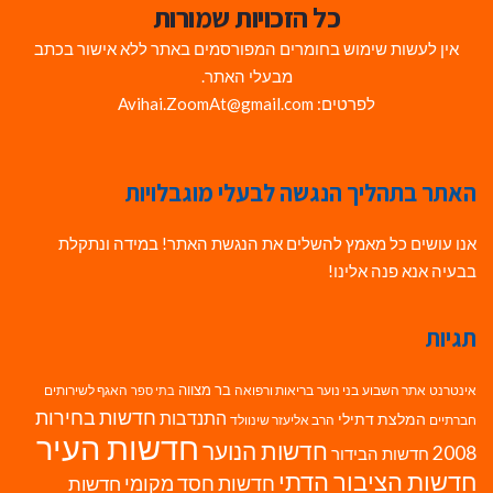
כל הזכויות שמורות
אין לעשות שימוש בחומרים המפורסמים באתר ללא אישור בכתב
מבעלי האתר.
לפרטים: Avihai.ZoomAt@gmail.com
האתר בתהליך הנגשה לבעלי מוגבלויות
אנו עושים כל מאמץ להשלים את הנגשת האתר! במידה ונתקלת
בבעיה אנא פנה אלינו!
תגיות
בר מצווה
אינטרנט
אתר השבוע
בני נוער
בריאות ורפואה
האגף לשירותים
בתי ספר
חדשות בחירות
התנדבות
המלצת דתילי
חברתיים
הרב אליעזר שינוולד
חדשות העיר
חדשות הנוער
2008
חדשות הבידור
חדשות הציבור הדתי
חדשות חסד מקומי
חדשות