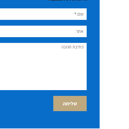
שם:*
אתר:
תגובה