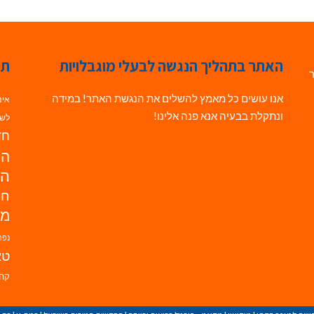
האתר בתהליך הנגשה לבעלי מוגבלויות
תג
ר
אנו עושים כל מאמץ להשלים את הנגשת האתר! במידה
אינ
ונתקלת בבעיה אנא פנה אלינו!
לשי
חדש
הנ
הד
חי
מו
נפת
טא
קהי