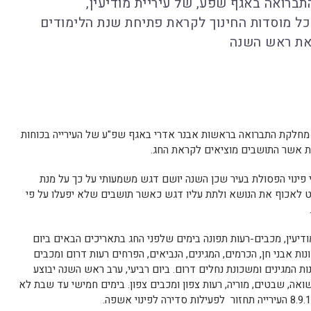
ברואה באגף שפע, של עיריית מודיעין,
ל מוסדות החינוך לקראת פתיחת שנת הלימודים
ראת ראש השנה
 מחלקת התברואה בראשות אבנר אדרי באגף שפ"ע של העירייה בכוחות
ת אשר התושבים מוציאים לקראת החג.
 פינוי הפסולת בעיר שכן השנה יושם דגש משמעותי על כך על מנת
לט לאכוף את הנושא ולתת עליו דגש כאשר תושבים שלא יפעלו על פי
יעין, מכבים-רעות תפונה בימים שלפני החג בתאריכים הבאים ביום
ה בשכונות אבני חן, הכרמים, המגינים, הנביאים, הפרחים רעות דרום ומכבים
ת המגינים ומשכונת נחלים דרום. ביום רביעי, ערב ראש השנה יבוצע
אה, שבטים, מוריה, רעות צפון ומכבים צפון. בימים חמישי עד שבת לא