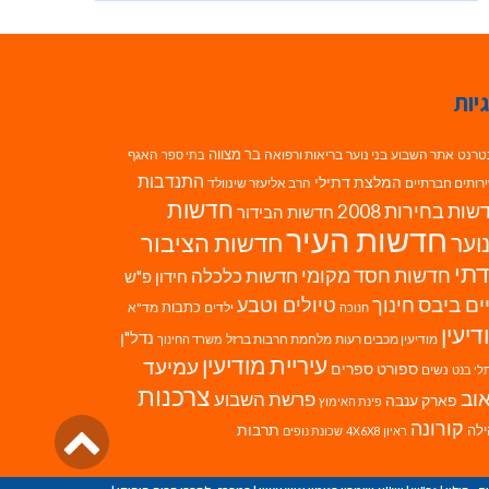
יות
בר מצווה
טרנט
אתר השבוע
בני נוער
בריאות ורפואה
האגף
בתי ספר
התנדבות
המלצת דתילי
רותים חברתיים
הרב אליעזר שינוולד
חדשות
ות בחירות 2008
חדשות הבידור
חדשות העיר
חדשות הציבור
וער
תי
חדשות חסד מקומי
חדשות כלכלה
חידון פ"ש
ים ביבס
טיולים וטבע
חינוך
כתבות
ילדים
מד"א
חנוכה
דיעין
נדל"ן
מודיעין מכבים רעות
מלחמת חרבות ברזל
משרד החינוך
עיריית מודיעין
עמיעד
ספורט
ספרים
נשים
לי בנט
צרכנות
וב
פרשת השבוע
פארק ענבה
פינת האימוץ
גליל
קורונה
לה
תרבות
ראיון 4X6X8
שכונת נופים
לרא