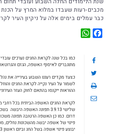
שנת הלימודים החלה השבוע ועובדי תחום הת
מכבים-רעות שעבדו במלוא המרץ על הכנת כ
כבר עמלים בימים אלה על ניקיון העיר לק
WhatsApp
Facebook
כמו בכל שנה לקראת החגים נערכים עובדי
מתוגברים לאיסוף האשפה, הגזם והגרוטאו
כצעד מקדים רעננו השבוע בעירייה את נהלי
לשמור על העיר נקייה לקראת החגים והוח
ההוראות ייקנסו בהתאם לחוק העזר העירוני.
לקראת החגים האשפה הביתית בכל רחבי מוד
שלישי 3.9.13 תפונה האשפה היבש
דרום. כמו כן האשפה הרטובה תפונה משכונו
פינוי של אשפה יבשה מהשכונות נחלים, משו
יבוצע פינוי אשפה בשל החג וביום ראשון 8.9.13 העירייה תחזור לפעילות סדירה לפינוי אשפה.