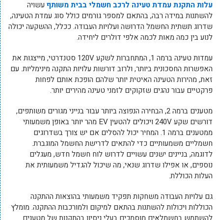
עלות התקנת עמדת טעינה לרכב חשמלי בבית משותף
עשויה
להשתנות במידה רבה, בהתאם למספר גורמים כולל סוג עמדת הטעינה,
שדרוג תשתית החשמל הדרושה ועלויות העבודה. ככלל, ההשקעה יכולה
לנוע בין כמה מאות לכמה אלפי דולרים ליחידה.
עמדות טעינה ברמה 1, המתחברות לשקע 120V סטנדרטי, מייצגות את
האפשרות החסכונית ביותר, ולרוב דורשות עלויות התקנה מינימליות. עם
זאת, מהירות הטעינה האיטית יותר שלהם הופכת אותם לפחות
פרקטיים עבור נהגים שזקוקים לזמני טעינה מהירים יותר.
מטענים ברמה 2, הבחירה הנפוצה ביותר עבור בנייני מגורים משותפים,
דורשים שקע 240V ויכולים להטעין EV מהר יותר באופן משמעותי
ממטענים ברמה 1. המחיר יכול להסלים אם יש צורך בשדרוגים
חשמליים משמעותיים כדי להתאים לדרישת החשמל המוגברת.
לדוגמה, בניינים ישנים עשויים לדרוש לוח חשמל חדש, מעגלים
נוספים, או אפילו שדרוג שנאי, מה שיכול להגדיל משמעותית את
העלות הכוללת.
גם עלויות העבודה משחקות תפקיד משמעותי בהוצאות ההתקנה
הכוללות ויכולות להשתנות בהתאם למיקום ולמורכבות ההתקנה. מומלץ
להשתמש בחשמלאים מוסמכים בעלי ניסיון בהתקנות של מטענים