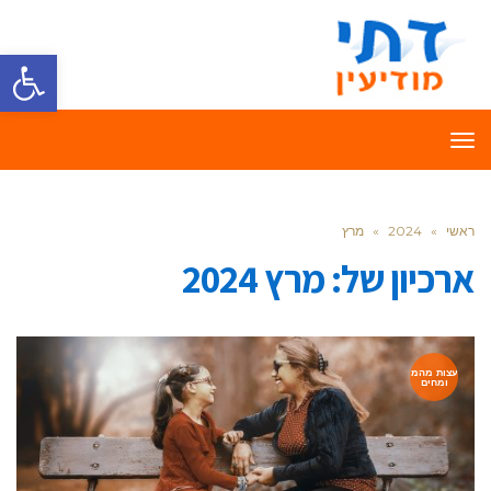
פתח סרגל
תפריט
ראשי
»
2024
»
מרץ
ארכיון של:
מרץ 2024
עצות מהמ
ומחים