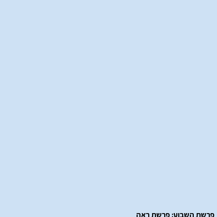
פרשת השבוע: פרשת ראה