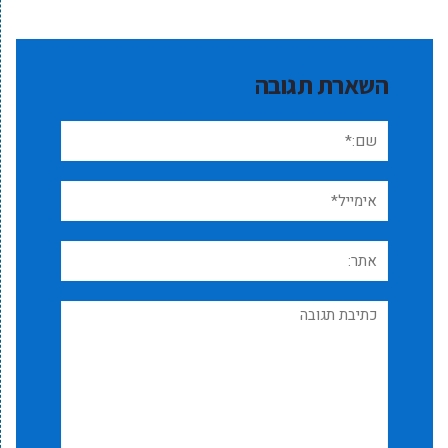
השארת תגובה
שם:*
אימייל*
אתר:
תגובה