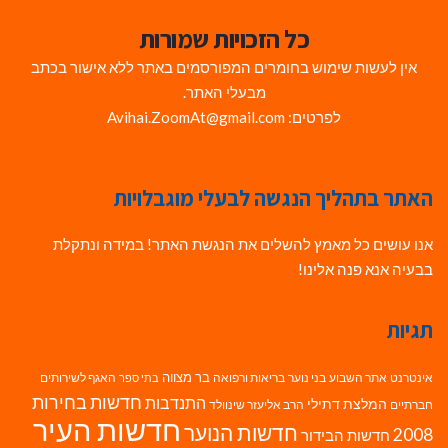
כל הזכויות שמורות
אין לעשות שימוש בחומרים המפורסמים באתר ללא אישור בכתב
מבעלי האתר.
לפרטים: Avihai.ZoomAt@gmail.com
האתר בתהליך הנגשה לבעלי מוגבלויות
אנו עושים כל מאמץ להשלים את הנגשת האתר! במידה ונתקלת
בבעיה אנא פנה אלינו!
תגיות
בר מצווה
אינטרנט
אתר השבוע
בני נוער
בריאות ורפואה
האגף לשירותים
בתי ספר
חדשות בחירות
התנדבות
המלצת דתילי
חברתיים
הרב אליעזר שינוולד
חדשות העיר
חדשות הנוער
2008
חדשות הבידור