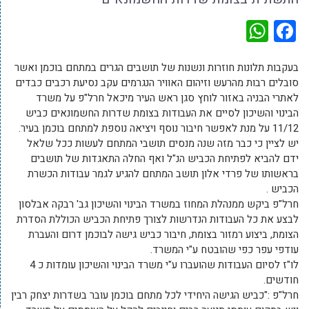
WhatsApp
Facebook
בעקבות תלונות חוזרות ונשנות של תושבים הגרים במתחם בוכמן ואשר
סובלים רבות מהרעש וזיהום האוויר הנגרמים עקב נסיעת רכבים כבדים
לאתרי הבניה באזור לוחץ סגן ראש העיר מיכאל חרל"פ על משרד
הבינוי והשיכון לסיים את העבודות בצומת שדרות החשמונאים כביש
11/12 על מנת לאפשר חיבור נוסף ויציאה נוספת למתחם בוכמן בעיר.
יש לציין כי כבר מזה שנה מנסים תושבי המתחם לעשות ככל שלאל
ידם להביא לפתיחת הכביש הנ"ל ואף החלה התאגדות של תושבים
בראשותו של פרדי אלון תושב המתחם להגיע לגמר עבודות הכשרת
הכביש .
חרל"פ ביקש ממנהלת המחוז במשרד הבינוי והשיכון גב' רבקה אבלסון
לבצע את כל העבודות הנדרשות לצורך פתיחת הכביש הכוללת הסדרת
הצומת, ביצוע רמזור בצומת, חיבור כביש גישה לבוכמן דרום והעברת
עודפי עפר כפי שהובטח ע"י המשרד.
לו"ז לסיום העבודות שהועברו ע"י משרד הבינוי והשיכון עומדות כ 4
חודשים.
חרל"פ :"כביש הגישה היחידי לכל מתחם בוכמן עובר בשדרות יצחק רבין