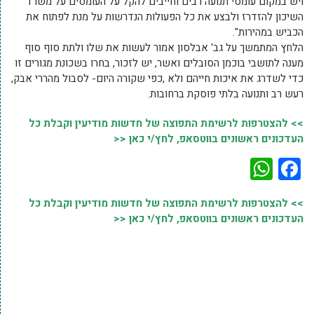
ויש במקום עומסי תנועה רבים וחייבים להקל על העומסים על משרד
השיכון להזדרז ולבצע את כל הפעולות הנדרשות על מנת לפתוח את
הכביש במהירות".
הלחץ המתמשך על גב' אבלסון אמור לעשות את שלו ולתת סוף סוף
מענה לתושבי בוכמן הסובלים ואשר, יש לזכור, בחרו בשכונת מגורים זו
כדי לשדרג את איכות חייהם ולא ,כפי שקורה היום- לסבול מהררי אבק,
רעש רב ותנועה בלתי פוסקת ברחובות.
>> להצטרפות לרשימת התפוצה של חדשות מודיעין וקבלת כל
העדכונים ראשונים בווטסאפ, לחץ/י כאן <<
WhatsApp
Facebook
>> להצטרפות לרשימת התפוצה של חדשות מודיעין וקבלת כל
העדכונים ראשונים בווטסאפ, לחץ/י כאן <<