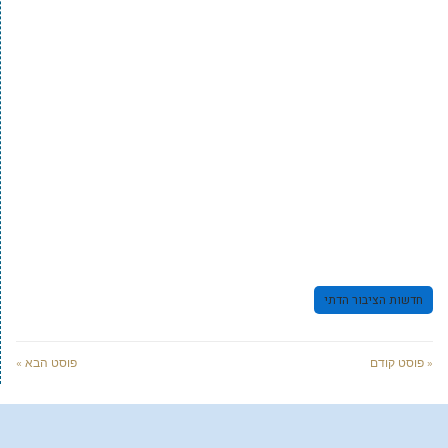
חדשות הציבור הדתי
« פוסט קודם
פוסט הבא »