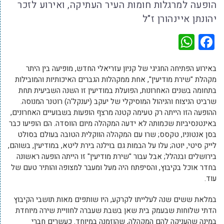
הופעה למרגלות חומות העיר העתיקה, ואירוע לזכר
יהונתן איינהורן ז"ל
WhatsApp
Facebook
באירוע הפתיחה החגיגי של קניון עזריאלי החדש, מופיעה בין היתר
מקהלת "שירת מודיעין", אחת ממקהלות הגברים האיכותיות והמובילות
בתחומה בשנים האחרונות, הפועלת במודיעין זו השנה השביעית תחת
שרביט הניצוח והניהול המוסיקלי של יעקב (יענקל'ה) רוטנר המנוסה.
ההופעה הזו הייתה רק טעימה קטנה מרצף הופעות בשבועיים האחרונים,
באינטנסיביות שכמותה לא ידעה המקהלה מיום הווסדה. הם הופיעו כבר
בסן אנטוניו, טקסס; שרו עם המקהלה הווקלית הטובה בעולם בסולט
לייק סיטי, יוטה; עלו על הבמות גם בוילנה בירת ליטא, במודיעין, בשוהם,
בירושלים ובנהלל; אבל עבור "שירת מודיעין" זו הייתה הופעה ראשונה
בחדר אוכל בקיבוץ, והסיפתח היה מעל ומעבר למצופה והותיר טעם של
עוד.
במלאת ששים שנה לעלייתו לקרקע, היו שותפים מאות תושבי הקיבוץ
הדתי שלוחות שבעמק בית שאן בשבת שעברה לחוויית שירה מיוחדת
במינה שהעניקה להם המקהלה, שהוזמנה במיוחד. כעשרים חברי