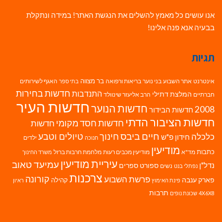
אנו עושים כל מאמץ להשלים את הנגשת האתר! במידה ונתקלת
בבעיה אנא פנה אלינו!
תגיות
בר מצווה
אינטרנט
אתר השבוע
בני נוער
בריאות ורפואה
האגף לשירותים
בתי ספר
חדשות בחירות
התנדבות
המלצת דתילי
חברתיים
הרב אליעזר שינוולד
חדשות העיר
חדשות הנוער
2008
חדשות הבידור
חדשות הציבור הדתי
חדשות חסד מקומי
חדשות
חיים ביבס
טיולים וטבע
כלכלה
חינוך
חידון פ"ש
ילדים
חנוכה
מודיעין
כתבות
מד"א
מודיעין מכבים רעות
מלחמת חרבות ברזל
משרד החינוך
עיריית מודיעין
עמיעד טאוב
נדל"ן
ספורט
ספרים
נשים
נפתלי בנט
צרכנות
פרשת השבוע
קורונה
פארק ענבה
קהילה
פינת האימוץ
ראיון
תרבות
4X6X8
שכונת נופים