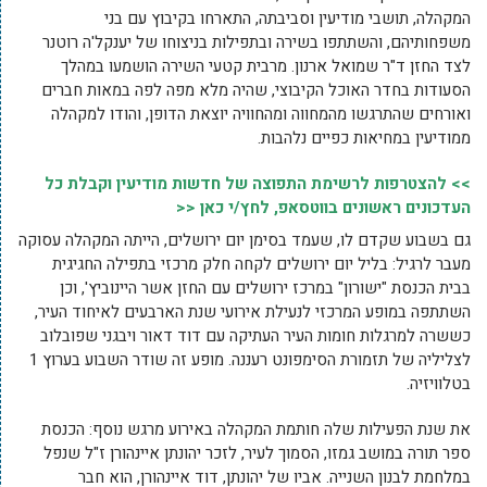
המקהלה, תושבי מודיעין וסביבתה, התארחו בקיבוץ עם בני
משפחותיהם, והשתתפו בשירה ובתפילות בניצוחו של יענקל'ה רוטנר
לצד החזן ד"ר שמואל ארנון. מרבית קטעי השירה הושמעו במהלך
הסעודות בחדר האוכל הקיבוצי, שהיה מלא מפה לפה במאות חברים
ואורחים שהתרגשו מהמחווה ומהחוויה יוצאת הדופן, והודו למקהלה
ממודיעין במחיאות כפיים נלהבות.
>> להצטרפות לרשימת התפוצה של חדשות מודיעין וקבלת כל
העדכונים ראשונים בווטסאפ, לחץ/י כאן <<
גם בשבוע שקדם לו, שעמד בסימן יום ירושלים, הייתה המקהלה עסוקה
מעבר לרגיל: בליל יום ירושלים לקחה חלק מרכזי בתפילה החגיגית
בבית הכנסת "ישורון" במרכז ירושלים עם החזן אשר היינוביץ', וכן
השתתפה במופע המרכזי לנעילת אירועי שנת הארבעים לאיחוד העיר,
כששרה למרגלות חומות העיר העתיקה עם דוד דאור ויבגני שפובלוב
לצליליה של תזמורת הסימפונט רעננה. מופע זה שודר השבוע בערוץ 1
בטלוויזיה.
את שנת הפעילות שלה חותמת המקהלה באירוע מרגש נוסף: הכנסת
ספר תורה במושב גמזו, הסמוך לעיר, לזכר יהונתן איינהורן ז"ל שנפל
במלחמת לבנון השנייה. אביו של יהונתן, דוד איינהורן, הוא חבר