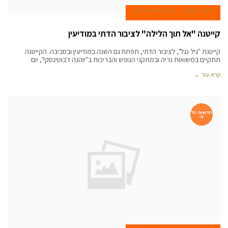
6 ביוני 2008
כתב דתילי מודיעין
קייטנה "אל תוך הלילה" לציבור הדתי במודיעין
קייטנת "גיל נגל", לציבור הדתי, תפתח גם השנה במודיעין ובסביבה. הקייטנה
תתקיים במשואות נריה ובמתקני הנופש והבריכות ב"יוהנה ז'בוטינסקי", יום
קרא עוד ←
חדשות כל
לי