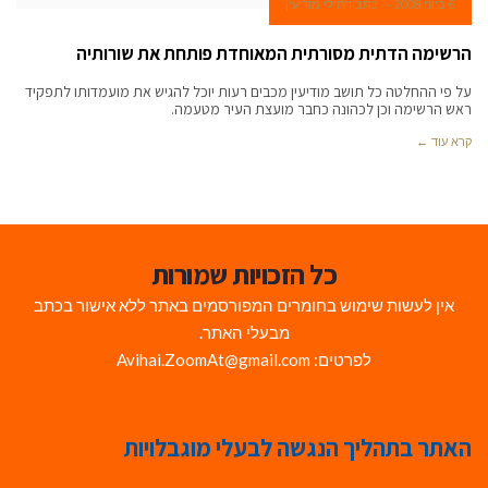
6 ביוני 2008
כתב דתילי מודיעין
הרשימה הדתית מסורתית המאוחדת פותחת את שורותיה
על פי ההחלטה כל תושב מודיעין מכבים רעות יוכל להגיש את מועמדותו לתפקיד
ראש הרשימה וכן לכהונה כחבר מועצת העיר מטעמה.
קרא עוד ←
כל הזכויות שמורות
אין לעשות שימוש בחומרים המפורסמים באתר ללא אישור בכתב
מבעלי האתר.
לפרטים: Avihai.ZoomAt@gmail.com
האתר בתהליך הנגשה לבעלי מוגבלויות