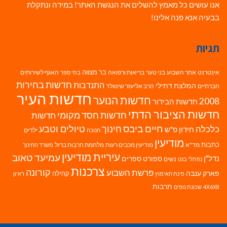
אנו עושים כל מאמץ להשלים את הנגשת האתר! במידה ונתקלת
בבעיה אנא פנה אלינו!
תגיות
בר מצווה
אינטרנט
אתר השבוע
בני נוער
בריאות ורפואה
האגף לשירותים
בתי ספר
חדשות בחירות
התנדבות
המלצת דתילי
חברתיים
הרב אליעזר שינוולד
חדשות העיר
חדשות הנוער
2008
חדשות הבידור
חדשות הציבור הדתי
חדשות חסד מקומי
חדשות
חיים ביבס
טיולים וטבע
כלכלה
חינוך
חידון פ"ש
ילדים
חנוכה
מודיעין
כתבות
מד"א
מודיעין מכבים רעות
מלחמת חרבות ברזל
משרד החינוך
עיריית מודיעין
עמיעד טאוב
נדל"ן
ספורט
ספרים
נשים
נפתלי בנט
צרכנות
פרשת השבוע
קורונה
פארק ענבה
קהילה
פינת האימוץ
ראיון
תרבות
4X6X8
שכונת נופים