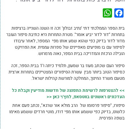
WhatsApp
Facebook
בית הספר הממלכתי דתי 'נתיב זבולון' זכה זו השנה השנייה ברציפות
בתחרות "דור לדור יביע אומר". מטרת התחרות היא כתיבת סיפור העובר
מדור לדור בדיוק כפי שהוא שמע אותו מפי המספר, לאחר עיבודו
לסיפור עם בו מופיעים מאפיינים של ספרות עממית. את הפרויקט
הובילה הרכזת והמדריכה בבית הספר, נאוה מרמרוש.
סיפור העם שכתב מעוז בר שמעון, תלמיד כיתה ו'1 בבית הספר, זכה
כסיפור הטוב ביותר מבין עשרת הסיפורים המצטיינים בתחרות ארצית
מטעם משרד החינוך, המחלקה למורשת קהילות ישראל.
>> להצטרפות לרשימת התפוצה של חדשות מודיעין וקבלת כל
העדכונים ראשונים בווטסאפ, לחץ/י כאן <<
סיפורו, "סיפור פרסומו של הרב מולא אור שרגא", נכתב פעם אחת
כלשונו, בדיוק כפי ששמע אותו מפי דודו, מוטי חרדים ששמע מאימו
בשפה הפרסית.