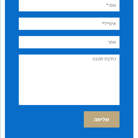
שם:*
אימייל*
אתר:
תגובה