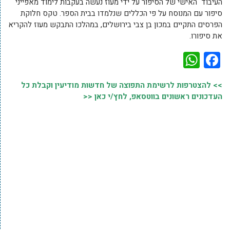
העיבוד האישי של הסיפור על ידי מעוז נעשה בעקבות לימוד מאפייני
סיפור עם המנוסח על פי הכללים שנלמדו בבית הספר. טקס חלוקת
הפרסים התקיים במכון בן צבי בירושלים, במהלכו התבקש מעוז להקריא
את סיפורו.
WhatsApp
Facebook
>> להצטרפות לרשימת התפוצה של חדשות מודיעין וקבלת כל
העדכונים ראשונים בווטסאפ, לחץ/י כאן <<