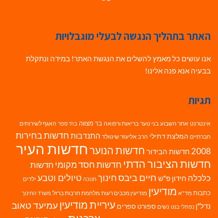
האתר בתהליך הנגשה לבעלי מוגבלויות
אנו עושים כל מאמץ להשלים את הנגשת האתר! במידה ונתקלת
בבעיה אנא פנה אלינו!
תגיות
בר מצווה
אינטרנט
אתר השבוע
בני נוער
בריאות ורפואה
האגף לשירותים
בתי ספר
חדשות בחירות
התנדבות
המלצת דתילי
חברתיים
הרב אליעזר שינוולד
חדשות העיר
חדשות הנוער
2008
חדשות הבידור
חדשות הציבור הדתי
חדשות חסד מקומי
חדשות
חיים ביבס
טיולים וטבע
כלכלה
חינוך
חידון פ"ש
ילדים
חנוכה
מודיעין
כתבות
מד"א
מודיעין מכבים רעות
מלחמת חרבות ברזל
משרד החינוך
עיריית מודיעין
עמיעד טאוב
נדל"ן
ספורט
ספרים
נשים
נפתלי בנט