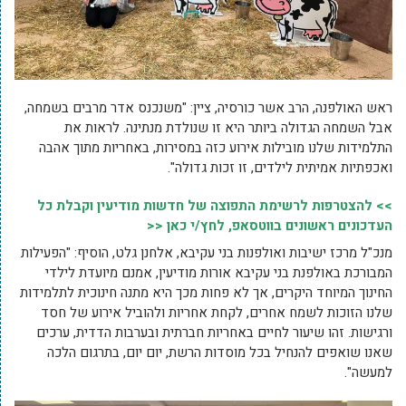
ראש האולפנה, הרב אשר כורסיה, ציין: "משנכנס אדר מרבים בשמחה,
אבל השמחה הגדולה ביותר היא זו שנולדת מנתינה. לראות את
התלמידות שלנו מובילות אירוע כזה במסירות, באחריות מתוך אהבה
ואכפתיות אמיתית לילדים, זו זכות גדולה".
>> להצטרפות לרשימת התפוצה של חדשות מודיעין וקבלת כל
העדכונים ראשונים בווטסאפ, לחץ/י כאן <<
מנכ"ל מרכז ישיבות ואולפנות בני עקיבא, אלחנן גלט, הוסיף: "הפעילות
המבורכת באולפנת בני עקיבא אורות מודיעין, אמנם מיועדת לילדי
החינוך המיוחד היקרים, אך לא פחות מכך היא מתנה חינוכית לתלמידות
שלנו הזוכות לשמח אחרים, לקחת אחריות ולהוביל אירוע של חסד
ורגישות. זהו שיעור לחיים באחריות חברתית ובערבות הדדית, ערכים
שאנו שואפים להנחיל בכל מוסדות הרשת, יום יום, בתרגום הלכה
למעשה".