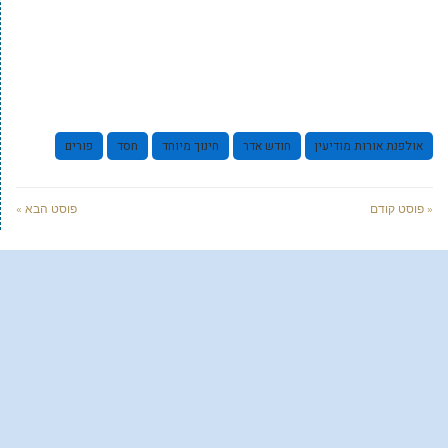
אולפנת אורות מודיעין
חודש אדר
חינוך מיוחד
חסד
פורים
« פוסט קודם
פוסט הבא »