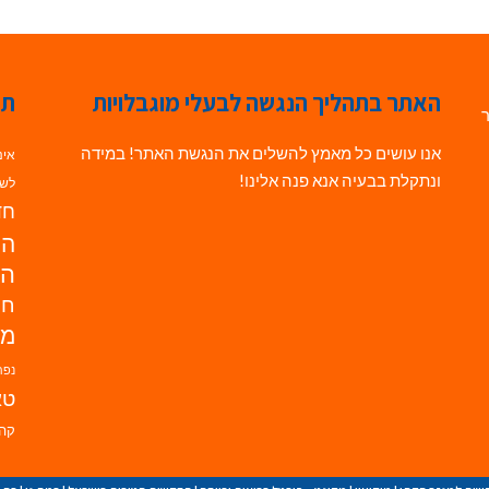
האתר בתהליך הנגשה לבעלי מוגבלויות
תג
ר
אנו עושים כל מאמץ להשלים את הנגשת האתר! במידה
אינ
ונתקלת בבעיה אנא פנה אלינו!
לשי
חדש
הנ
הד
חי
מו
נפת
טא
קהי