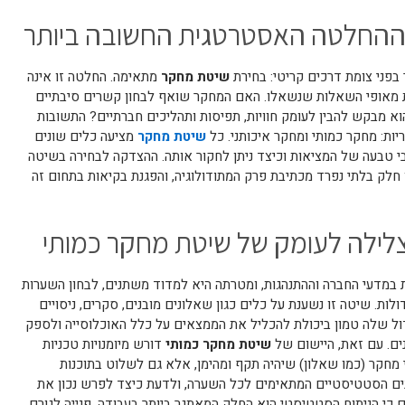
ההחלטה האסטרטגית החשובה ביותר
פני צומת דרכים קריטי: בחירת
שיטת מחקר
מתאימה. החלטה זו אינה
ות מאופי השאלות שנשאלו. האם המחקר שואף לבחון קשרים סיבתיים
א מבקש להבין לעומק חוויות, תפיסות ותהליכים חברתיים? התשובות
יות: מחקר כמותי ומחקר איכותני. כל
שיטת מחקר
מציעה כלים שונים
י טבעה של המציאות וכיצד ניתן לחקור אותה. ההצדקה לבחירה בשיטה
ן חלק בלתי נפרד מכתיבת פרק המתודולוגיה, והפגנת בקיאות בתחום זה
ילה לעומק של שיטת מחקר כמותי
 במדעי החברה וההתנהגות, ומטרתה היא למדוד משתנים, לבחון השערות
ות. שיטה זו נשענת על כלים כגון שאלונים מובנים, סקרים, ניסויים
הגדול שלה טמון ביכולת להכליל את הממצאים על כלל האוכלוסייה ולספק
ים. עם זאת, היישום של
שיטת מחקר כמותי
דורש מיומנויות טכניות
 מחקר (כמו שאלון) שיהיה תקף ומהימן, אלא גם לשלוט בתוכנות
, להבין את המבחנים הסטטיסטיים המתאימים לכל השערה, ולדעת כיצד לפרש נכון את
 כי הניתוח הסטטיסטי הוא החלק המאתגר ביותר בעבודה. פנייה לגורם