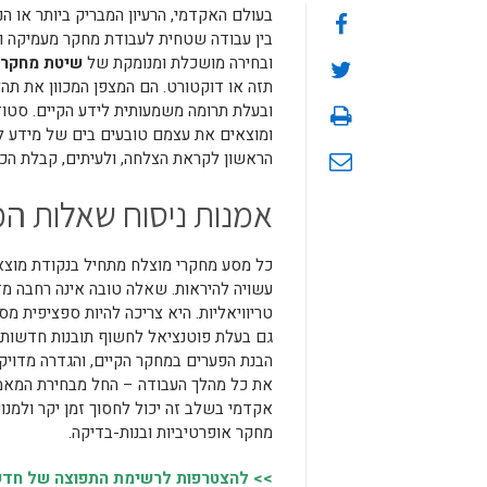
בעולם האקדמי, הרעיון המבריק ביותר או ה
בין עבודה שטחית לעבודת מחקר מעמיקה ור
ובחירה מושכלת ומנומקת של
שיטת מחקר
תזה או דוקטורט. הם המצפן המכוון את תהל
ובעלת תרומה משמעותית לידע הקיים. סטודנ
ומוצאים את עצמם טובעים בים של מידע ללא
הראשון לקראת הצלחה, ולעיתים, קבלת הכוו
אמנות ניסוח שאלות 
כל מסע מחקרי מוצלח מתחיל בנקודת מוצא
עשויה להיראות. שאלה טובה אינה רחבה מדי
טריוויאליות. היא צריכה להיות ספציפית מ
גם בעלת פוטנציאל לחשוף תובנות חדשות. 
הבנת הפערים במחקר הקיים, והגדרה מדוי
את כל מהלך העבודה – החל מבחירת המאמ
אקדמי בשלב זה יכול לחסוך זמן יקר ולמנו
מחקר אופרטיביות ובנות-בדיקה.
>> להצטרפות לרשימת התפוצה של חדשות