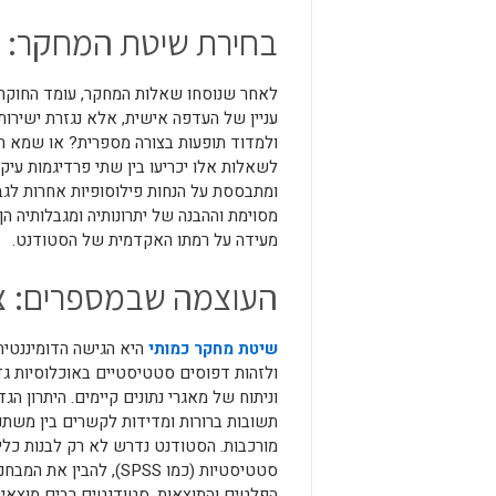
בחירת שיטת המחקר: 
לאחר שנוסחו שאלות המחקר, עומד החוקר ב
עניין של העדפה אישית, אלא נגזרת ישיר
ולמדוד תופעות בצורה מספרית? או שמא הו
לשאלות אלו יכריעו בין שתי פרדיגמות עיקר
ומתבססת על הנחות פילוסופיות אחרות לגב
מסוימת וההבנה של יתרונותיה ומגבלותיה ה
מעידה על רמתו האקדמית של הסטודנט.
העוצמה שבמספרים: צל
שיטת מחקר כמותי
היא הגישה הדומיננטית
ולזהות דפוסים סטטיסטיים באוכלוסיות גדול
וניתוח של מאגרי נתונים קיימים. היתרון 
תשובות ברורות ומדידות לקשרים בין משתנ
מורכבות. הסטודנט נדרש לא רק לבנות כלי
סטטיסטיות (כמו SPSS)
הפלטים והתוצאות. סטודנטים רבים מוצאים