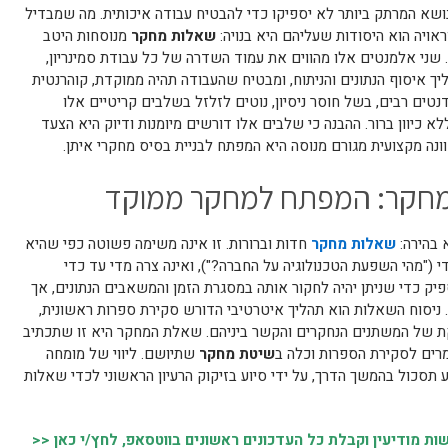
נושא המרתק ביותר לא יספיקו כדי להבטיח עבודה איכותית. מה שמבדיל
אויה הוא היסודות שעליהם היא בנויה:
שאלות מחקר
מנוסחות היטב
. שני אלמנטים אלו מהווים את עמוד השדרה של כל עבודת סמינריון,
יך איסוף הנתונים והניתוח, ומבטיח שהעבודה תהיה ממוקדת, קוהרנטית
טים רבים, בשל חוסר ניסיון, נוטים לזלזל בשלבים קריטיים אלו
 כיוון ברור. ההבנה כי שלבים אלו דורשים מיומנות ודיוק היא הצעד
נה מקצועית מגורם מנוסה היא המפתח לבניית בסיס מחקרי איתן.
המחקר: המפתח למחקר ממוקד
 בהירה:
שאלות מחקר
חדות וברורות. זו אינה משימה פשוטה כפי שהיא
 ("מהי השפעת הטכנולוגיה על החברה?"), ואינה צרה מדי עד כדי
ספיק כדי שניתן יהיה לחקור אותה במסגרת הזמן והמשאבים הנתונים, אך
ניסוח השאלות הוא תהליך איטרטיבי הדורש סקירת ספרות ראשונית,
קת של המשתנים הנחקרים והקשר ביניהם. שאלת המחקר היא זו שתכתיב
רים לסקירת הספרות וכלה ב
שיטת מחקר
שתיושם. ליווי של מומחה
ע תסכול בהמשך הדרך, על ידי סיוע בזיקוק הרעיון הראשוני לכדי שאלות
 מודיעין וקבלת כל העדכונים ראשונים בווטסאפ, לחץ/י כאן <<