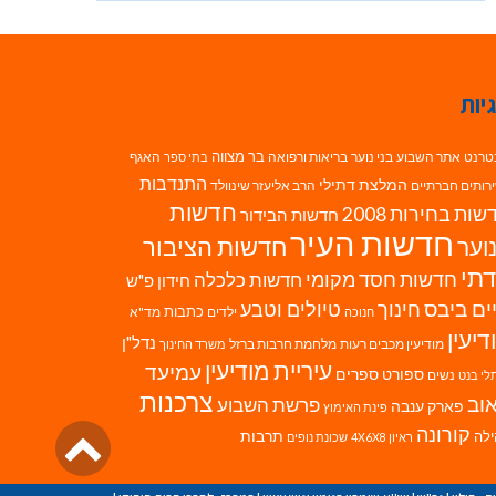
יות
בר מצווה
טרנט
אתר השבוע
בני נוער
בריאות ורפואה
האגף
בתי ספר
התנדבות
המלצת דתילי
רותים חברתיים
הרב אליעזר שינוולד
חדשות
ות בחירות 2008
חדשות הבידור
חדשות העיר
חדשות הציבור
וער
תי
חדשות חסד מקומי
חדשות כלכלה
חידון פ"ש
ים ביבס
טיולים וטבע
חינוך
כתבות
ילדים
מד"א
חנוכה
דיעין
נדל"ן
מודיעין מכבים רעות
מלחמת חרבות ברזל
משרד החינוך
עיריית מודיעין
עמיעד
ספורט
ספרים
נשים
לי בנט
צרכנות
וב
פרשת השבוע
פארק ענבה
פינת האימוץ
גליל
קורונה
לה
תרבות
ראיון 4X6X8
שכונת נופים
לרא