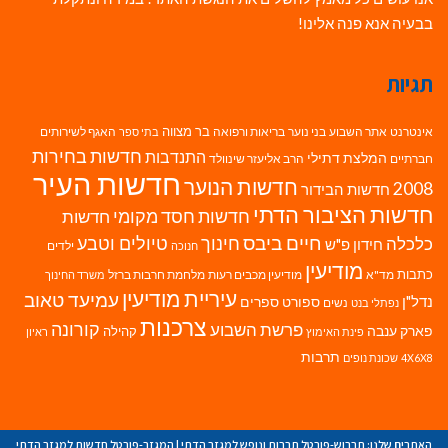
בבעיה אנא פנה אלינו!
תגיות
בר מצווה
אינטרנט
אתר השבוע
בני נוער
בריאות ורפואה
האגף לשירותים
בתי ספר
חדשות בחירות
התנדבות
המלצת דתילי
חברתיים
הרב אליעזר שינוולד
חדשות העיר
חדשות הנוער
2008
חדשות הבידור
חדשות הציבור הדתי
חדשות חסד מקומי
חדשות
חיים ביבס
טיולים וטבע
כלכלה
חינוך
חידון פ"ש
ילדים
חנוכה
מודיעין
כתבות
מד"א
מודיעין מכבים רעות
מלחמת חרבות ברזל
משרד החינוך
עיריית מודיעין
עמיעד טאוב
נדל"ן
ספורט
ספרים
נשים
נפתלי בנט
צרכנות
פרשת השבוע
קורונה
פארק ענבה
קהילה
פינת האימוץ
ראיון
תרבות
4X6X8
שכונת נופים
האתרים שלנו:
תרבוש-פורטל תרבות ונופש למגזר הדתי
|
המגזר-פורטל חדשות למגזר הדתי