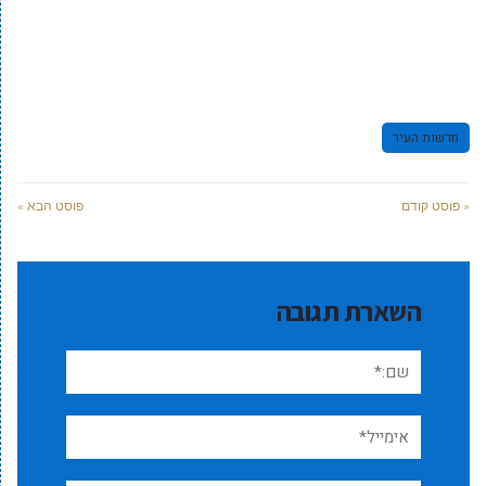
חדשות העיר
« פוסט קודם
פוסט הבא »
השארת תגובה
שם:*
אימייל*