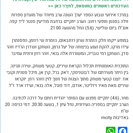
העדכונים ראשונים בווטסאפ, לחץ/י כאן <<
במרכז אירועי שבוע הספר יערך השנה ערב מיוחד של מועדון ספרות
זולה בסגנון מופעי רחוב. הערב יתקיים ברחבת מודיעין סנטר ליד קפה
אנג'לו ביום שלישי, (5.6) החל מהשעה 21:00.
במופע ייקחו חלק הזמרת שרון רוזנבאום, הזמרת שי רוזמן, הפסנתרן
עידו מרקו, להקת נענע בניצוחה של יעל גרמן, השחקן ושדרן הרדיו זוהר
סדן, השחקן רמי טבריה, המשוררת אלה בנאי, זוהר רוזן ורונית עמיבר.
התוכנית האומנותית תכלול הקראת שירים, קטעי משחק, שירה ונגינה.
בין היתר משירתם של ז'בוטניסקי, ז'אק ברל, קרן אן, מיכל סנונית וקובי
אוז. יוצגו קטעי משחק מתוך הצגות של חנוך לוין וזוהר רוזן. יוקראו
שירים מאת מאיר ויזליטר, אודם, דוד פוגל, אלה בנאי, ועידו ארד ז"ל.
מחר, (4.6) יתקיים מפגש עם הסופר יהודית רותם על דרכה לכתיבה.
הערב יתקיים בספריה העירונית, נחל עיון 1, בשעה 20:30. דמי כניסה: 20
ש"ח.
באדיבות mcity
WhatsApp
Facebook