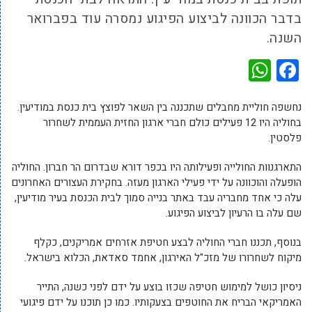
בדבר הכוונה לביצוע הפיגוע נמסרה עוד בפברואר
השנה.
WhatsApp
Facebook
נחשפה חוליית מחבלים שתכננה בין השאר לפוצץ בית כנסת במודיעין.
בחוליה היו 12 פעילים כולם חברי ארגון החזית העממית לשחרור
פלסטין.
התארגנוות החולייה ופעילותה היו בכפר דורא שבדרום הר חברון. החוליה
הופעלה והוכוונה על ידי פעילי הארגון מעזה. בחקירת העצורים האחרונים
עלה כי אחד מחבריה עבד באתר בנייה סמוך לבית הכנסת בעיר מודיעין,
שם עלה בו הרעיון לביצוע הפיגוע.
בנוסף, תכננו חברי החוליה לבצע חטיפת אזרחים אמריקנים, כקלף
מיקוח לשחרורו של מזכ"ל האירגון, אחמד סאדאת, הכלוא בישראל.
ניסיון כושל למימוש חטיפה שכזו בוצע על ידם לפני כשנה, התייר
האמריקאי הבריח את החוטפים בצעקותיו. כמו כן תוכנו על ידם פיגועי