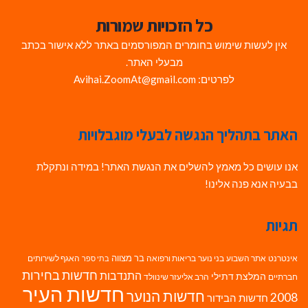
כל הזכויות שמורות
אין לעשות שימוש בחומרים המפורסמים באתר ללא אישור בכתב
מבעלי האתר.
לפרטים: Avihai.ZoomAt@gmail.com
האתר בתהליך הנגשה לבעלי מוגבלויות
אנו עושים כל מאמץ להשלים את הנגשת האתר! במידה ונתקלת
בבעיה אנא פנה אלינו!
תגיות
בר מצווה
אינטרנט
אתר השבוע
בני נוער
בריאות ורפואה
האגף לשירותים
בתי ספר
חדשות בחירות
התנדבות
המלצת דתילי
חברתיים
הרב אליעזר שינוולד
חדשות העיר
חדשות הנוער
2008
חדשות הבידור