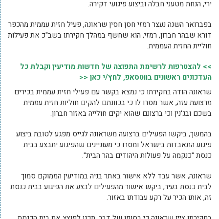
ירי, הנחת מטעני חבלה וביצוע פיגועי דקירה.
בפברואר השנה נעצר רמזי חסן חסין שראונה, פעיל חזית עממית מהכפר
דורא שבהר חברון, רמזי, הוא שחשף במהלך חקירתו בשב"כ את פעילות
חוליית החזית העממית.
>> להצטרפות לרשימת התפוצה של חדשות מודיעין וקבלת כל
העדכונים ראשונים בווטסאפ, לחץ/י כאן <<
שראונה הודה בחקירתו כי נמצא בקשר עם פעילי חזית עממית בכירים
מרצועת עזה, אשר מסרו לו כי בכוונתם להקים חוליות חזית עממית
בשכם ובג'נין וכי ברצונם שהוא יקים חולייה באזור חברון.
בהמשך, ביקשו הפעילים ברצועה משראונה לגייס מפגע לטובת ביצוע
פיגוע התאבדות בישראל ומסרו כי מעוניינים שהפיגוע יתבצע בבית
כנסת "כנקמה על פעולות היהודים בהר הבית".
שראונה, אשר עבד ללא אישור באתר בניה במודיעין הממוקם סמוך
לבית כנסת בעיר, ביקש אישור מהפעילים לבצע את הפיגוע בבית כנסת
זה, אותו הכיר על רקע עבודתו באזור.
בחקירתו ציין שראונה כי בסופו של דבר, תכנן לפוצץ את בית הכנסת