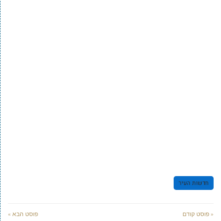
חדשות העיר
« פוסט קודם
פוסט הבא »