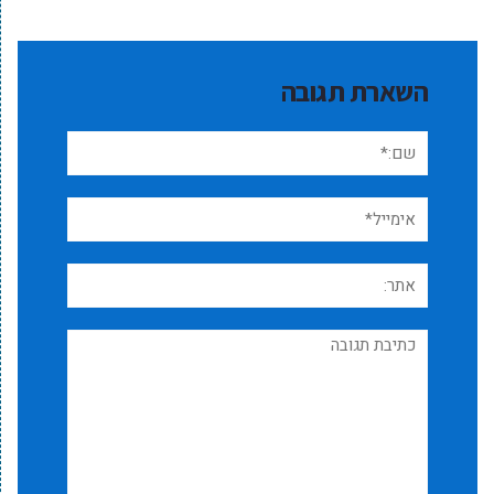
השארת תגובה
שם:*
אימייל*
אתר:
תגובה