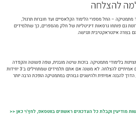
למה להצלחה
 מתמטיקה – החל מספרי הלימוד הקלאסיים ועד חוברות תרגול,
ונות גם פותחו גרסאות דיגיטליות של חלק מהספרים, כך שתלמידים
ם בצורה אינטראקטיבית ונגישה.
מצוינות בלימודי מתמטיקה. בזכות שיטה מובנית, שפה פשוטה והקפדה
על סדר ודיוק, הם מעניקים לתלמידים כלים אמיתיים להצלחה. לא משנה אם אתם תלמידים שמתחילים ב־3 יחידות
 בני גורן, הדרך להבנה אמיתית ולהישגים גבוהים במתמטיקה הופכת הרבה יותר
 מודיעין וקבלת כל העדכונים ראשונים בווטסאפ, לחץ/י כאן <<