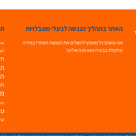
האתר בתהליך הנגשה לבעלי מוגבלויות
תג
ר
אנו עושים כל מאמץ להשלים את הנגשת האתר! במידה
אינ
ונתקלת בבעיה אנא פנה אלינו!
לשי
חדש
הנ
הד
חי
מו
נפת
טא
קהי