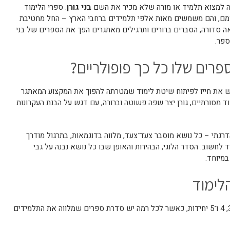
 למצוא תלמיד או מורה שלא מכיר את השם
בני גורן
. ספרי הלימוד
צמם, והם משמשים מאות אלפי תלמידים ברחבי הארץ – החל מחטיבת
ראה סדורה, הסברים ברורים ותרגילים מאתגרים הפך את הספרים של בני
ספר.
ספרים שלו כל כך פופולריים?
יש את חייו לפיתוח שיטת לימוד שמטרתה להפוך את המקצוע המאתגר
וד מסורתיים, גורן יצר שפה פשוטה וברורה, עם דגש על הבנת העקרונות
רגתי – כל נושא מוסבר צעד־צעד, מלווה בדוגמאות, בתרגול מודרך
שוב. הסדר הלוגי, הבהירות והאופן שבו כל נושא נבנה על גבי
במיוחד.
לימוד
ספרי בני גורן מחולקים לפי רמות לימוד – 3, 4 ו־5 יחידות, כאשר לכל רמה יש סדרת ספרים שמלווה את התלמידים