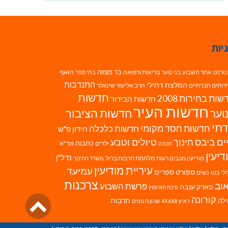
יות
בר מצווה
טרנט
אתר השבוע
בני נוער
בריאות ורפואה
האגף
בתי ספר
התנדבות
המלצת דתילי
רותים חברתיים
הרב אליעזר שינוולד
חדשות
ות בחירות 2008
חדשות הבידור
חדשות העיר
חדשות הציבור
וער
תי
חדשות חסד מקומי
חדשות כלכלה
חידון פ"ש
ים ביבס
טיולים וטבע
חינוך
כתבות
ילדים
מד"א
חנוכה
דיעין
נדל"ן
מודיעין מכבים רעות
מלחמת חרבות ברזל
משרד החינוך
עיריית מודיעין
עמיעד
ספורט
ספרים
נשים
לי בנט
צרכנות
וב
פרשת השבוע
פארק ענבה
פינת האימוץ
גליל
קורונה
לה
תרבות
ראיון 4X6X8
שכונת נופים
לרא