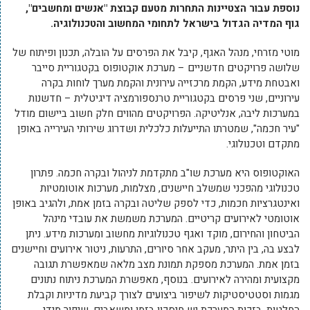
נוספת עבור הצטיינות התחרות מטעם קבוצת "אנשים ומחשבים",
גוף המדיה הגדול בישראל לתחומי המחשוב והטכנולוגיה.
מוטי מזרחי, מנהל האגף, קיבל את הפרסים על הובלה, תכנון ופיתוח של
שלושה פרויקטים חדשניים – מערכת אוקטופוס בקטגוריית סייבר
ואבטחת מידע, הקמת מרכזייה עירונית והקמת מערך לוחות בקרה
עירוניים, שני פרסים בקטגוריית טרנספורמציה דיגיטלית – חדשנות
במערכות ליבה, אנליטיקה. הפרויקטים מהווים חלק חשוב ביישום מודל
"עיר חכמה", שמטרתו התייעלות כלכלית ושדרוג שירותי העירייה באופן
מתקדם וטכנולוגי.
האוקטופוס היא מערכת שו"ב מתקדמת לניהול ובקרה חכמה. פתרון
טכנולוגי מהפכני שמשלב חיישנים, מצלמות, מערכות אוטומטיות
ואינטגרציות חכמות, כדי לספק שליטה ובקרה בזמן אמת, ולהגיב באופן
אוטומטי לאירועים קריטיים. המערכת משמשת את עובדי מינהל
הביטחון והחירום, מוקד ואגף טכנולוגיות מחשוב ומערכות מידע. ניתן
לבצע בה, בין היתר, מעקב אחר סיורים, התרעות, ניטור אירועים וחיישנים
בזמן אמת. המערכת מספקת תמונת מצב מלאה שמאפשרת תגובה
מקצועית ומהירה לאירועים. בנוסף, מאפשרת המערכת ניתוח נתונים
מגמות וסטטיסטיקות לשיפור ביצועים לצורך קביעת מדיניות וקבלת