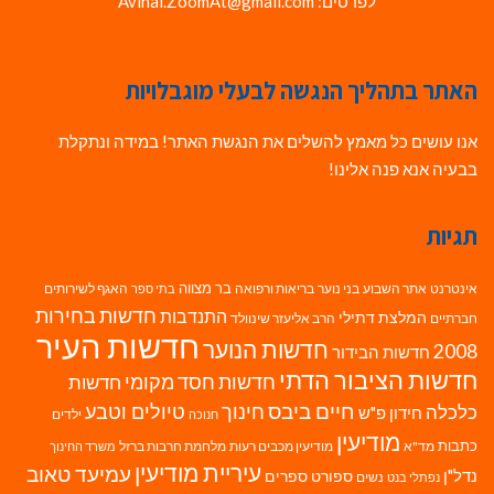
לפרטים: Avihai.ZoomAt@gmail.com
האתר בתהליך הנגשה לבעלי מוגבלויות
אנו עושים כל מאמץ להשלים את הנגשת האתר! במידה ונתקלת
בבעיה אנא פנה אלינו!
תגיות
בר מצווה
אינטרנט
אתר השבוע
בני נוער
בריאות ורפואה
האגף לשירותים
בתי ספר
חדשות בחירות
התנדבות
המלצת דתילי
חברתיים
הרב אליעזר שינוולד
חדשות העיר
חדשות הנוער
2008
חדשות הבידור
חדשות הציבור הדתי
חדשות חסד מקומי
חדשות
חיים ביבס
טיולים וטבע
כלכלה
חינוך
חידון פ"ש
ילדים
חנוכה
מודיעין
כתבות
מד"א
מודיעין מכבים רעות
מלחמת חרבות ברזל
משרד החינוך
עיריית מודיעין
עמיעד טאוב
נדל"ן
ספורט
ספרים
נשים
נפתלי בנט