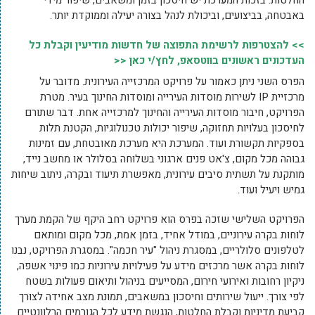
החלטות. בזכות המערכת יש חיסכון בזמן ומשאבים, שיפור מידי
באבטחה, בביצועים, וביכולת לנהל בצורה יעילה וממוקדת יותר.
>> להצטרפות לרשימת התפוצה של חדשות מודיעין וקבלת כל
העדכונים ראשונים בווטסאפ, לחץ/י כאן <<
הפרס השני ניתן כאמור על פרויקט המרכזייה העירונית. מדובר על
מרכזיית IP לשירות מוסדות העירייה ומוסדות החינוך בעיר. מטרת
הפרויקט, חיבור מוסדות העירייה והחינוך למרכזייה אחת. דבר שתורם
לחיסכון בעלויות תחזוקה, שיפור יכולות טכנולוגיות, הקטנת תלות
בספקיות תקשורת ועוד. המערכת היא מערכת מאובטחת, עם זמינות
גבוהה מכל מקום, צ'אט פנים ארגוני בשלוחה בסלולר או מחשב נייד,
מותקנת על תשתית סיבים עירונית, מאפשרת תיעוד ובקרה, ניתוב שיחות
גמיש ויעיל ועוד.
הפרויקט השלישי שזכה בפרס הוא פרויקט רחב היקף של הקמת מערך
לוחות בקרה עירוניים, במודל אחיד, בזמן אמת, מכל מקום ומותאם
לטלפונים סלולריים, במסגרת ניהול "עיר חכמה". במסגרת הפרויקט, נבנו
לוחות בקרה אשר מרכזים מידע על פעילויות עירוניות כמו פינוי אשפה,
ניקיון רחובות ואירועי חירום, המסייעים בניהול ותיאום פעולות בשטח
לפי צורך. ייעול שירותים וחיסכון במשאבים, תמונת מצב אחידה לצורך
קביעת מדיניות וקבלת החלטות, הנגשת מידע לכל הגורמים הרלוונטיים