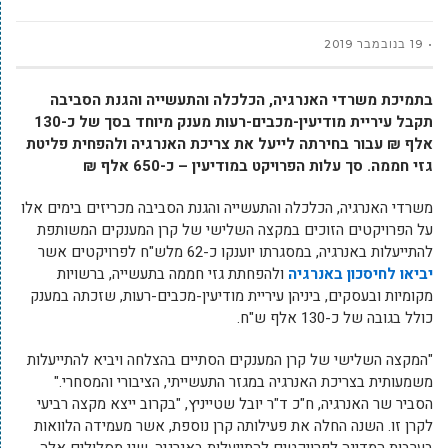
19 בנובמבר 2019
בתמיכת משרדי האנרגיה, הכלכלה והתעשייה והגנת הסביבה
תקבל עיריית מודיעין-מכבים-רעות מענק מיוחד בסך של כ-130
אלף ₪ עבור בחירתה לייעל את צריכת האנרגיה ולהפחית פליטת
גזי חממה. סך עלות הפרויקט במודיעין – כ-650 אלף ₪
משרדי האנרגיה, הכלכלה והתעשייה והגנת הסביבה מכריזים בימים אלו
על הפרויקטים הזוכים במקצה השלישי של קרן המענקים המשותפת
להתייעלות באנרגיה, במסגרתו יוענקו כ-62 מלש"ח לפרויקטים אשר
יביאו לחיסכון באנרגיה
ולהפחתת גזי חממה בתעשייה, ברשויות
מקומיות ובעסקים, ביניהן עיריית מודיעין-מכבים-רעות, שזכתה במענק
כולל בגובה של כ-130 אלף ש"ח.
"המקצה השלישי של קרן המענקים הסתיים בהצלחה ויביא להתייעלות
משמעותית בצריכת האנרגיה במגזר התעשייתי, הציבורי והמסחרי."
הסביר שר האנרגיה, ח"כ ד"ר יובל שטייניץ, "בקרוב ייצא מקצה רביעי
לקרן זו. השנה החלה את פעילותה קרן נוספת, אשר מעמידה הלוואות