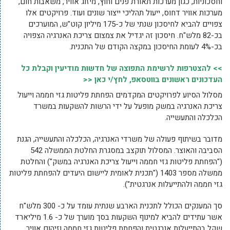
וחסכוניות, כגון מערכות תאורת פנים וחוץ, מיזוג אוויר, משאבות חום,
מערכות אוויר דחוס, ייעול תהליכי ייצור שונים ועוד. פרויקטים אלו
צפויים להביא לחיסכון שנתי של כ-175 מיליון קוט"ש, המוערכים
בכ-82 מלש"ח. חיסכון זה יגדיל את צמצום צריכת האנרגיה הצפויה
בכ-4% לעומת החיסכון במקצה הקודם של התכנית.
>> להצטרפות לרשימת התפוצה של חדשות מודיעין וקבלת כל
העדכונים ראשונים בווטסאפ, לחץ/י כאן <<
מסלול הסיוע לפרויקטים המקדמים הפחתת פליטות גזי חממה וייעול
צריכת האנרגיה במשק מופעל על ידי הרשות להשקעות במשרד
הכלכלה והתעשייה.
מדובר בשיתוף פעולה של משרדי האנרגיה, הכלכלה והתעשייה, הגנת
הסביבה והאוצר. המסלול תוקצב במסגרת החלטת הממשלה 542
("הפחתת פליטות גזי חממה וייעול צריכת האנרגיה במשק") והחלטת
ממשלה מספר 1403 ("תכנית לאומית ליישום היעדים להפחתת פליטות
גזי חממה ולהתייעלות אנרגטית").
סך המענקים הכולל לתכנית הארבע שנתית עומד על כ- 300 מלש"ח
אשר עתידים להביא למינוף השקעות בסך מוערך של כ- 1.6 מיליארד
שקל בהתייעלות אנרגטית והפחתת פליטות גזי חממה וזיהום אוויר.