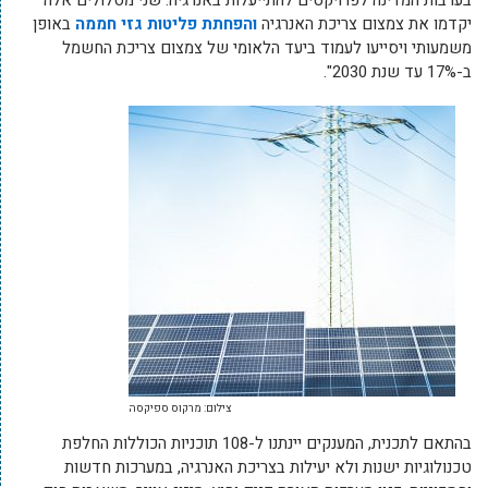
בערבות המדינה לפרויקטים להתייעלות באנרגיה. שני מסלולים אלה
יקדמו את צמצום צריכת האנרגיה
והפחתת פליטות גזי חממה
באופן
משמעותי ויסייעו לעמוד ביעד הלאומי של צמצום צריכת החשמל
ב-17% עד שנת 2030".
צילום: מרקוס ספיקסה
בהתאם לתכנית, המענקים יינתנו ל-108 תוכניות הכוללות החלפת
טכנולוגיות ישנות ולא יעילות בצריכת האנרגיה, במערכות חדשות