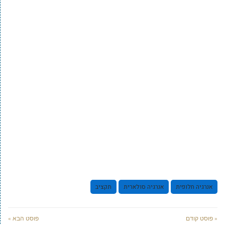
אנרגיה חלופית
אנרגיה סולארית
תקציב
« פוסט קודם
פוסט הבא »