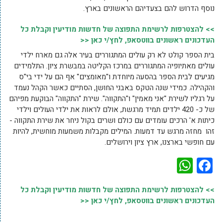
נוסף הדרוש להם בצעדיהם הראשונים בארץ.
>> להצטרפות לרשימת התפוצה של חדשות מודיעין וקבלת כל
העדכונים ראשונים בווטסאפ, לחץ/י כאן <<
בית הספר קולט לא רק עולים המתגוררים בעיר אלה גם מארח ילדי
עולים מאתיופיה המתגוררים במרכז הקליטה במבשרת ציון. התלמידים
מגיעים לבית הספר בהסעה מיוחדת ו"מאומצים" אף הם על ידי בי"ס
והקהילה. כמידי שנה הטקס באבני החושן, הסתיים כאשר הקהל נעמד
על רגליו לשירת "אני מאמין" ו"התקווה". שירת "התקווה" הבוקעת מפיהם
של כ- 420 ילדים תמיד מרגשת, אולם לראות את ילדי העולים וילדי
כיתות א' הרכים עומדים עם כולם ושרים בקול ניחר את שירת התקווה -
זהו מחזה מרגש עד דמעות. המילים מקבלות משמעות מוחשית, להיות
עם חופשי בארצנו, ארץ ציון וירושלים.
WhatsApp
Facebook
>> להצטרפות לרשימת התפוצה של חדשות מודיעין וקבלת כל
העדכונים ראשונים בווטסאפ, לחץ/י כאן <<