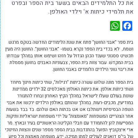
את כל התלמידים הבאים בשער בית הספר ובפרט
את תלמידי כיתות א' וילדי האולפן.
WhatsApp
Facebook
בית ספר "אבני החושן" פתח את שנת הלימודים החדשה בטקס מרגש
ושמח, לא בכדי בית הספר נקרא בשמו- "אבני החושן". החושן היה מעין
תכשיט ססגוני שענד הכהן הגדול על חזהו ושימש אותו במהלך עבודתו
בבית המקדש. עבור צוות בית הספר, צבעוניות האבנים בחושן מסמלת
את ריבוי גווני הילדים הלומדים באבני החושן.
בית הספר מונה שלוש עשרה כיתות "רגילות", שתי כיתות חינוך מיוחד
ושתי כיתות אולפן. את כיתות האולפן מאכלסים 32 ילדים ממדינות
שונות בעולם שעלו לישראל במהלך הקיץ האחרון ובחרו להתגורר
במודיעין, מכבים-רעות. במהלך שהותם באולפן הילדים ירכשו את אבני
השפה הבסיסיות וישתלבו אט אט בכתות האם שלהם. בד בבד בשעות
אחר הצהריים המשפחות "מאומצות" על ידי משפחות ישראליות ותיקות
המסייעות להן להתמודד עם חבלי הקליטה הראשוניים בעיר ובארץ. מר
ארי איצקוביץ הפועל בהתנדבות בבית הספר מספר שנים והצוות החינוכי
של בי"ס דואגים לעולים למתן תמיכה, ידע, משפחה מאמצת וכל סיוע