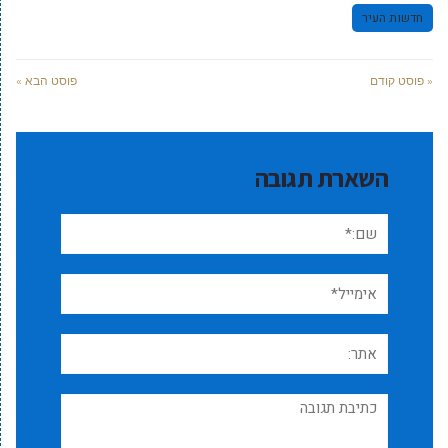
חדשות העיר
« פוסט קודם
פוסט הבא »
השארת תגובה
שם:*
אימייל*
אתר:
תגובה