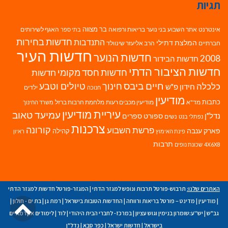
תגיות
בר מצווה
אינטרנט
אתר השבוע
בני נוער
בריאות ורפואה
האגף לשירותים
בתי ספר
חדשות בחירות
התנדבות
המלצת דתילי
חברתיים
הרב אליעזר שינוולד
חדשות העיר
חדשות הנוער
2008
חדשות הבידור
חדשות הציבור הדתי
חדשות חסד מקומי
חדשות
חיים ביבס
טיולים וטבע
כלכלה
חינוך
חידון פ"ש
ילדים
חנוכה
מודיעין
כתבות
מד"א
מודיעין מכבים רעות
מלחמת חרבות ברזל
משרד החינוך
עיריית מודיעין
עמיעד טאוב
נדל"ן
ספורט
ספרים
נשים
נפתלי בנט
צרכנות
פרשת השבוע
קורונה
פארק ענבה
קהילה
פינת האימוץ
ראיון
תרבות
4X6X8
שכונת נופים
האתרים שלנו:
תרבוש-פורטל תרבות ונופש למגזר הדתי
|
המגזר-פורטל חדשות למגזר הדתי
גל
|
מודיעין
|
מדינט – פורטל בריאות ורווחה
|
החדשות הטובות בישראל
|
רמת גן
|
בת ים - חולון
|
גב"ש
|
יש''ע:שומרון בנימין וגוש עציון
|
במרכז- לחברי הבית היהודי
|
לוד
|
לימודים אקדמאיים
לר
בישראל
|
חדשות ישראל
|
כפר סבא
|
נדל"ן