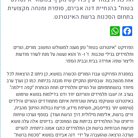
בטוח" בהנחיית דנה אבירם, סופרת ומנחה מקצועית
בתחום הסכנות ברשת האינטרנט.
WhatsApp
Facebook
הפרויקט "אינטרנט בטוח" נתן מענה למשולש החשוב: מורים, הורים
ותלמידים בגילי שכבות ז' ו- ח' והוא נעשה על מנת לעורר מודעות
וליצור שפה אחידה בבית ובבית הספר.
במסגרת הפרויקט עברו המורים הכשרה בנושא, כן ניתנו 2 הרצאות לכל
אחת מהשכבות שבסיומן התקיים שיח מובנה בכיתות. כמו כן נערך ערב
מיוחד בהשתתפותם של הורים ותלמידים תחת הכותרת "קפה דילמה".
בערב זה ישבו תלמידים והוריהם יחד ודנו בדילמות בנושא שימוש
באינטרנט ששיקפו בעיות שגרתיות איתם מתמודדים ההורים והילדים
(שימוש יתר בפייסבוק, חשיפת מידע, פריצת גבולות החינוך מהבית,
זרים ברשת, אלימות מילולית דרך הרשת ועוד). בנוסף נערכו שיחות
ודיונים של התלמידים בכיתות עם המחנכים. בדיונים אלה עלה נושא
פגיעות חברתיות ברשת וכן התלמידים כתבו אמנה כיתתית. להורים
נערכה הרצאה שהועברה על ידי דנה אבירם בנושא "סכנות ברשת"