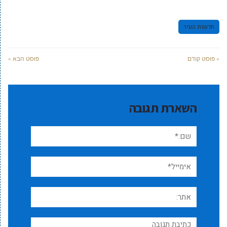
חדשות העיר
« פוסט קודם
פוסט הבא »
השארת תגובה
שם:*
אימייל*
אתר:
תגובה