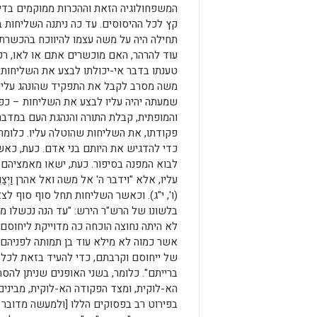
המשפחולוגיה הזאת וההכרות ממוקמים בדיו
קץ לכל ההיסוסים. עד כה ניתנה השליחות ב
תחילה היה על משה עצמו להיווכח בהכשרתו 
עוד להרהר, האם מוכשרים אתם או לאו, רק
טענתו בדבר אי-יכולתו לבצע את השליחות שה
משה מסרב לקבל את התפקיד שהונהג עליו –
שמעתה יהיה עליו לבצע את השליחות – כפק
והמופתית, קבלת התורה והנהגת העם במדבר 
פקודתו, את השליחות שהוטלה עליו. כלומר
כדי להדגיש את היותם בני אדם. כעת, כאש
לבוא המפנה בסיפור. כעת, ישאו מאמציהם
עליו, אלא "וידבר ה' אל משה ואל אהרן וַיְ
(ו', י"ג). וכאשר השליחות תחל סוף סוף ל
בלשונו של הרש"ר הירש: "עד הנה נכשלו מ
לא היתה נחוצה הוכחה כה מדוייקת ליחוס
אשר כמוה לא מילא עוד בן תמותה לפניהם,
של ייחוסם וקרבתם, כדי להעיד בזאת לכל דו
ברייתם". כלומר, בשני האופנים שניתן להס
הא-לוקית, ומצד הפקודה הא-לוקית, מביני
בפירוט רב בפסוקים הללו [ולמעשה מדובר 