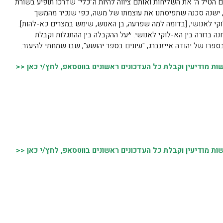
 הטיל ה' את השליחות ואותם ציווה להיות ה"כלי" שדרכו תופיע בשורת
, ישנה סכנה שתפיסתנו את עוצמתו של משה, כפי שנכיר מהמשך
קי לאנושי, [בדומה למה שפרעה, בן האנוש, שימש במצרים כא-להות].
נה ברורה בין הא-לוקי לאנושי. *על ההקבלה בין ההתגלות וקבלת
פרו של יהודה אייזנברג, "עיונים בספר יהושע", שבו שמחתי להיעזר.
 מודיעין וקבלת כל העדכונים ראשונים בווטסאפ, לחץ/י כאן <<
 מודיעין וקבלת כל העדכונים ראשונים בווטסאפ, לחץ/י כאן <<