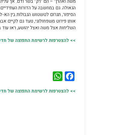
משה ואהרן" – הם "רק" בשר ודם. אך עליהם
הגאולה. גם במחשבה על הדורות העתידיים
הסיפור, תגרום לטשטוש הגבולות בין הא-לו
אותו פירוט משפחולוגי, נועד גם לקיים אבח
השליחות אצל משה ואצל יהושע, ראו עוד בס
>> להצטרפות לרשימת התפוצה של חדשות
WhatsApp
Facebook
>> להצטרפות לרשימת התפוצה של חדשות