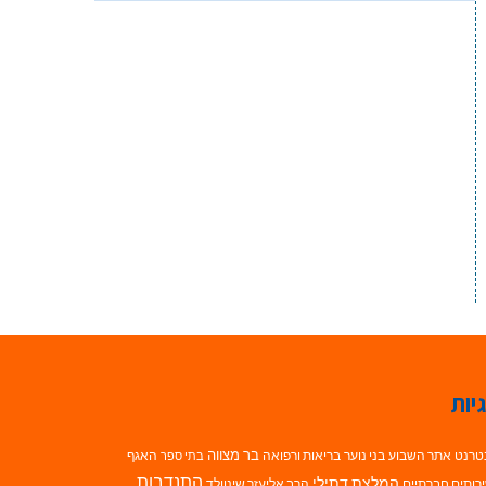
יות
בר מצווה
טרנט
אתר השבוע
בני נוער
בריאות ורפואה
האגף
בתי ספר
התנדבות
המלצת דתילי
רותים חברתיים
הרב אליעזר שינוולד