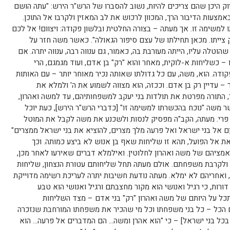
ק היכן שהם צריכים להיות, נשוב להסברו של הרש"ר הירש: "עתה הושם
אמצעות הדיבור הרך, המכוון לרכוש את לב המאזין ולקרבו אל התוכן.
למשימה זו. אך מעתה – בצורה החלטית ובלשון פקודה: ויצוום! אל לכם
 צייתו. מכאן תחילתו של עצם סיפור הגאולה". כאשר משה חזר על
וטלה עליו, הייתה מעורבת בה, כאמור, גם ענווה רבה, ענווה יתרה. אם
 כשליחות א-לוקית, מאחר והוא "רק" בן אדם, ועוד מגמגם, הרי
ודה. הוא, משה, עם כל גדולתו שאותה נכיר מאוחר יותר – עם האותות
– עדיין רק בן אדם. וככזה, הוא מצווה לשמוע את ה' ולמלא את
, התורה מפרטת את תולדות בני יעקב למשפחותיהם, עד למשה ואהרון,
ר משה "נוכח בהכשרתו למשימה זו" [כדברי הרש"ר הירש], כעת יוכל
 פרי. מעתה, הקב"ה מפסיק לנסות ולשכנע את משה לקבל את המוטל
צַוֵם אל בני ישראל ואל פרעה מלך מצרים, להוציא את בני ישראל ממצרים"
צאת אל הפועל, תהא זו שליחות שאף בן אנוש לא ביצע כמותה. וכך
אמציהם של משה ואהרון לחלוטין. ואילמלא דברים שאירעו לאחר מכן,
ם ולקרבת משפחתם. אולם מעתה תחל שליחותם עטורת הנצחון, שליחות
 ואחריהם לא ימלא. מעתה נודעת חשיבות יתרה לעריכת רשימה מדוייקת
רות, כי רגיל ואנושי הוא מקור מחצבתם ורגיל ואנושי הוא טבע
תכל על היותם של משה ואהרון "רק" בני אדם – מצד השליחות
ם הכל – כל בני משפחתו וכל מי שהכיר את משפחתו המורחבת שנזכרה
בכל בני ישראל] – כי "הוא אהרן ומשה… הם המדברים אל פרעה… הוא