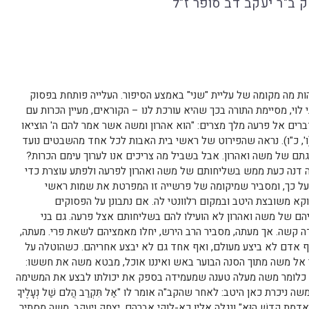
ק ב"ר יעקב דב סופר ז"ל
מה מקומה של עליית "שני" באמצע הסיפור. העלייה פותחת בפסוק
 לוי, מסיימת התורה בכך שהיא עורכת לנו – הקוראים, מעיין הכרות עם
רים אל פרעה מלך מצרים: "הוא אהרון ומשה אשר אמר להם ה' הוציאו
', כ"ו). נראה שהפירוט של ראשי בית האבות לכל אחד מהשבטים נועד
גתם של משה ואהרון. אבל בשביל מה צריכים אנו לערוך עימם הכרות?
ה דנה כעת ממש בשליחותם של משה ואהרון לפרעה ולפתע עוצרת כדי
 על כך, ומסביר שמיקומה של פרשייה זו המפרטת את שמות ראשי
וקא משובצת היטב ובמקום רלוונטי לה. אם נתבונן על הפסוקים
הם של משה ואהרון לא הועילו להם בשליחותם אצל פרעה. גם בני
ה קשה. אך מעתה, מסביר הרב הירש, יחלו מאמציהם לשאת פרי. מעתה,
 אדם לא ביצע מעולם, ואף אחד גם לא יבצע אחריהם. כשהוטלה על
 אל משה מתוך הסנה הבוער באש ואיננו אוכל, מבטא משה את חששו:
 ב'). כלומר משה מעלה טענה שמעמידה בספק את יכולתו לבצע את המשימה
 ניכרת כאן היטב: לאחר שהקב"ה אומר לו "אַל תִּקְרַב הֲלם שַׁל נְעָלֶיךָ
ֵד עָלָיו אַדְמַת קדֶשׁ הוּא" ונגלה אליו כא-לוקי אברהם, יצחק ויעקב, משה מסתיר