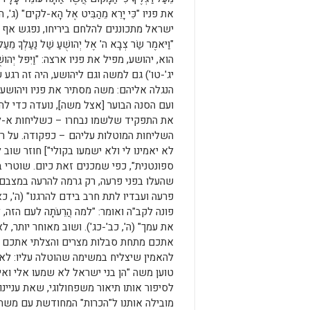
את פניו "כִּי יָרֵא מֵהַבִּיט אֶל הָא-לקִים"
ישראל מתכוננים להלחם ביריחו, נפגש אף 
"וַיּאמֶר שַׂר צְבָא ה' אֶל יְהושֻׁעַ שַׁל נַעַלְךָ מֵעַל
הוא, יהושע, מפיל את פניו ארצה: "וַיִּפּל יְהושֻׁעַ אֶל
יג'-טו') גם למשה וגם ליהושע, היה זה רג
הנגלה אליהם: משה מסתיר את פניו ויהושע 
ועם הסנה הבוער [אצל משה], נועדה כדי ל
את התפקיד שלשמו נבחרו – כשליחות א-לו
השליחות המוטלות עליהם – כפקודה. על רק
לא יאמינו לי ולא ישמעו בקולי"] חוזר ש
ספונטנית", כפי שמכנים זאת כיום. שוטרי 
שהעלו בפני פרעה, רק גרמה להרעה במצבם.
פרעה ועבדיו לתת חרב בידם להרגנו" (ה', כ
פונה לקב"ה ואומר: "למה הֲרֵעֹתָה לעם ה
את עמך" (ה', כב'-כג'). ושוב מאוחר יותר,
אתכם מתחת סבלות מצרים והצלתי אתכם מעב
להאמין שיצליח במשימה שהוטלה עליו: לאח
טוען משה "הן בני ישראל לא שמעו אלי ואיך 
לסיפור אותו תיאור משפחולוגי, שאת עניינ
מובילה אותנו ל"הכרות" המחודשת עם משה ו