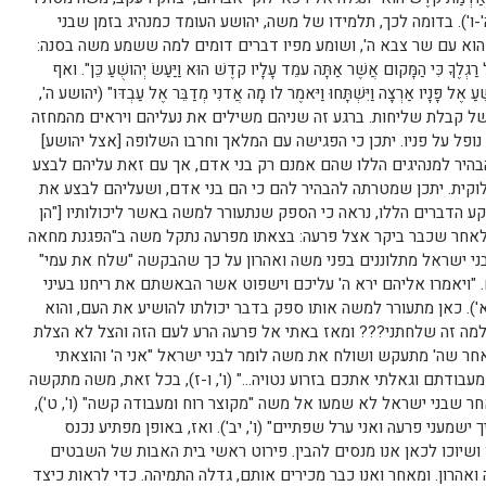
 (ג', ה'-ו'). בדומה לכך, תלמידו של משה, יהושע העומד כמנהיג בזמן שבני
הוא עם שר צבא ה', ושומע מפיו דברים דומים למה ששמע משה בסנה:
 רַגְלֶךָ כִּי הַמָּקום אֲשֶׁר אַתָּה עמֵד עָלָיו קדֶשׁ הוּא וַיַּעַשׂ יְהושֻׁעַ כֵּן". ואף
 פָּנָיו אַרְצָה וַיִּשְׁתָּחוּ וַיּאמֶר לו מָה אֲדנִי מְדַבֵּר אֶל עַבְדּו" (יהושע ה',
ע של קבלת שליחות. ברגע זה שניהם משילים את נעליהם ויראים מהמחזה
נופל על פניו. יתכן כי הפגישה עם המלאך וחרבו השלופה [אצל יהושע]
הבהיר למנהיגים הללו שהם אמנם רק בני אדם, אך עם זאת עליהם לבצע
קית. יתכן שמטרתה להבהיר להם כי הם בני אדם, ושעליהם לבצע את
ע הדברים הללו, נראה כי הספק שנתעורר למשה באשר ליכולותיו ["הן
וב לאחר שכבר ביקר אצל פרעה: בצאתו מפרעה נתקל משה ב"הפגנת מחאה
בני ישראל מתלוננים בפני משה ואהרון על כך שהבקשה "שלח את עמי"
 "ויאמרו אליהם ירא ה' עליכם וישפוט אשר הבאשתם את ריחנו בעיני
א'). כאן מתעורר למשה אותו ספק בדבר יכולתו להושיע את העם, והוא
זה, למה זה שלחתני??? ומאז באתי אל פרעה הרע לעם הזה והצל לא הצלת
 לאחר שה' מתעקש ושולח את משה לומר לבני ישראל "אני ה' והוצאתי
ודתם וגאלתי אתכם בזרוע נטויה…" (ו', ו-ז), בכל זאת, משה מתקשה
ר שבני ישראל לא שמעו אל משה "מקוצר רוח ומעבודה קשה" (ו', ט'),
ישמעני פרעה ואני ערל שפתיים" (ו', יב'). ואז, באופן מפתיע נכנס
ו ושיוכו לכאן אנו מנסים להבין. פירוט ראשי בית האבות של השבטים
אהרון. ומאחר ואנו כבר מכירים אותם, גדלה התמיהה. כדי לראות כיצד