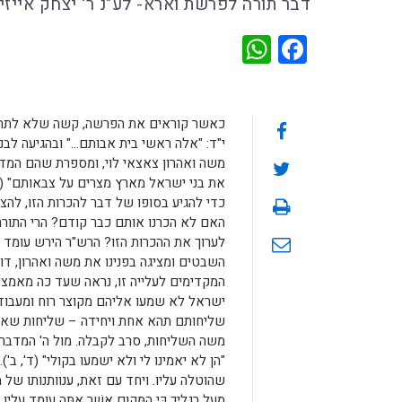
דבר תורה לפרשת וארא- לע"נ ר' יצחק אייזי
WhatsApp
Facebook
כאשר קוראים את הפרשה, קשה שלא לתהות 
י"ד: "אלה ראשי בית אבותם…" ובהגיעה לבני
משה ואהרון צאצאי לוי, ומספרת שהם המדב
את בני ישראל מארץ מצרים על צבאותם" (ו
כדי להגיע בסופו של דבר להכרות הזו, להצ
האם לא הכרנו אותם כבר קודם? הרי התור
לערוך את ההכרות הזו? הרש"ר הירש עומד
השבטים ומציגה בפנינו את משה ואהרון, דו
המקדימים לעלייה זו, נראה שעד כה מאמצי
ישראל לא שמעו אליהם מקוצר רוח ומעבוד
שליחותם תהא אחת ויחידה – שליחות שאף
משה השליחות, סרב לקבלה. מול ה' המדבר
"הן לא יאמינו לי ולא ישמעו בקולי" (ד',
שהוטלה עליו. ויחד עם זאת, ענוותנותו של משה
מֵעַל רַגְלֶיךָ כִּי הַמָּקום אֲשֶׁר אַתָּה עומ