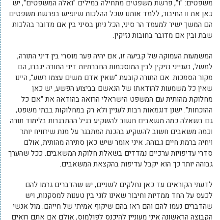
משפטים: "ו", פרשת משפטים מתחילה במילים "ואלה המשפטים", יש
כאן את וו החיבור, ללמד אותנו שכל ההלכות שיופיעו בפרשת משפטים
הם המשך ישיר למעמד הר סיני, הכל ניתן בסיני בין אם מדובר בהלכות
שבת ובין אם מדובר בחובות נזיקין.
המשמעות העמוקה של קביעה זו, אם יהיה פער מוסרי בין דיני התורה,
למשל, בענייני נזיקין לבין המוסכמות החברתיות דיני התורה יגברו, הם
מקור הסמכות. אם התורה קובעת "שאין אדם משים עצמו רשע", היינו
שאין כל משמעות להודאתו של הנאשם בביצוע הפשע, יש כאן
מחלוקת מהותית עם המשפט הישראלי הרואה בהודאה את "אם כל
ההוכחות". ישנן דוגמאות רבות לעניין ולא רק במחלוקות בבתי משפט,
גם בשאלה כמה משאבים חשוב להשקיע בגיל ההתבגרות בלימוד תורה
וכמה משאבים חשוב להשקיע בהכנת המתבגר על מנת שירוויח יותר
ויחיה ברמת חיים גבוהה. איני אומר שיש כאן סתירה מהותית, אולם
סדרי עדיפויות ערכיים נמדדים בשאלת חלוקת המשאבים. ככל שהערך
גבוהה יותר כך הוא יקבל עדיפות בהקצאת המשאבים.
לדעתי הקוראים עד כאן נחלקים לשניים, יש שהדברים גרמו להם
לכעס על החד ממדיות וחיבור שאינו לוגי בין טענות למסקנות, ויש
שהדברים נעמו להם והם ראו בהם שיקוף אמיתי של חייהם. מול אנשי
הקבוצה הראשונה איני מעוניין להיכנס לפולמוס, אולם אם אתם רואים