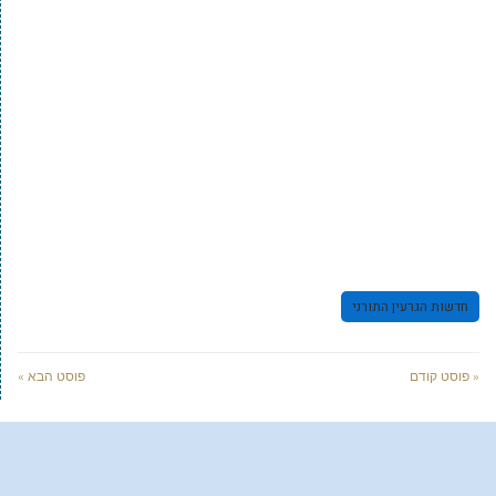
חדשות הגרעין התורני
« פוסט קודם
פוסט הבא »