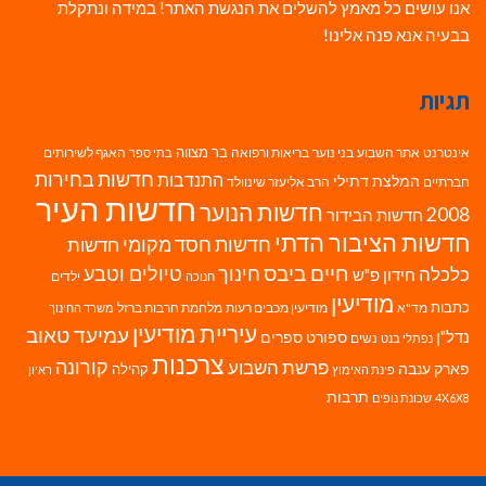
אנו עושים כל מאמץ להשלים את הנגשת האתר! במידה ונתקלת
בבעיה אנא פנה אלינו!
תגיות
בר מצווה
אינטרנט
אתר השבוע
בני נוער
בריאות ורפואה
האגף לשירותים
בתי ספר
חדשות בחירות
התנדבות
המלצת דתילי
חברתיים
הרב אליעזר שינוולד
חדשות העיר
חדשות הנוער
2008
חדשות הבידור
חדשות הציבור הדתי
חדשות חסד מקומי
חדשות
חיים ביבס
טיולים וטבע
כלכלה
חינוך
חידון פ"ש
ילדים
חנוכה
מודיעין
כתבות
מד"א
מודיעין מכבים רעות
מלחמת חרבות ברזל
משרד החינוך
עיריית מודיעין
עמיעד טאוב
נדל"ן
ספורט
ספרים
נשים
נפתלי בנט
צרכנות
פרשת השבוע
קורונה
פארק ענבה
קהילה
פינת האימוץ
ראיון
תרבות
4X6X8
שכונת נופים