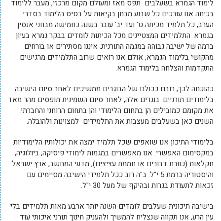
לימוד הגמרא בשעלבים תפס מאז ומעולם מקום מרכזי, מעבר ללימוד
בכיתה אנו עורכים כל שבוע מבחן בקיאות על בסיס הלימוד בסדרי
הערב, כל תלמיד מכיתה ט' ועד יב' עובר בשנה כחמישה מבחני אנסין
בגמרא. התלמידים המצטיינים מכל הכיתות לומדים בבקר גמרא בעיון
ברמה של ישיבה גבוהה במגמה התורנית. איננו מסתירים או בורחים
מהקושי בלימוד הגמרא, אולם אנו רואים שרוב התלמידים מרגישים
התקדמות והצלחה בלימוד הגמרא.
כהוכחה לכך, רובם ככולם של הבוגרים ממשיכים לאחר סיום הישיבה
בלימודים תורניים. בוגרים אלה, לאחר סיום השמינית תופסים מהר מאד
את מקומם כמובילים הן בתחום הלימודי והן בתחום הרוחני והחברתי.
השנים כאן בשעלבים מעצבות את התלמידים למצוינות ולהובלה.
בלימודי התיכון אנו שואפים שכל תלמיד ימצה את יכולותיו הלימודיות
במקסימום האפשרי. אנו מאפשרים במגמות לימודי פיסיקה, ביולוגיה,
חקלאות (כוורת דבורים או חממת עציצים), מדעי המחשב, ארץ ישראל
והיסטוריה ברמת 5 י"ל. ב"ה רוב ככל תלמידי הישיבה מסיימים עם
זכאות לתעודת בגרות ובהיקף של מעל 30 י"ל.
בישיבה תיכונית שעלבים לומדים השנה יותר ארבע מאות תלמידים בלי
עין הרע, אנו תקווה שנצליח להמשיך ולהעניק חינוך תורני איכותי עוד