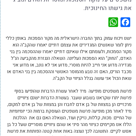
את גישתו החינוכית.
WhatsApp
Facebook
ישנו ויכוח עמוק בתוך החברה הישראלית מה מקור הסמכות. באופן כללי
ניתן לומר שאנשים המגדירים את עצמם דתיים יאמרו שהקב"ה הוא
מקור הסמכות, ולעומתם אילו שאינם דתיים יאמרו שההסכמה בין בני
האדם, "החוק" הוא הסמכות העליונה. השאלה הנגזרת מהקביעה הנ"ל
מגדירה מדוע אני חייב להיות מוסרי, מדוע אני לא גונב, או מדוע אני
מכבד הורים, האם זה נובע מהמוסר האנושי וההסכמה בין בני האדם או
שאת הכול אני עושה בגלל הציווי של הקב"ה.
פרשת משפטים מופיעה מיד לאחר עשרת הדברות שהופיעו בסוף
פרשת יתרו שקראנו בשבוע שעבר. בעשרת הדברות ישנם ציוויים
מרכזיים הן במצוות של בן אדם לחברו והן במצוות של בן אדם למקום,
מיד לאחר מכן מופיעה פרשת משפטים העוסקת ברמות הכי יומיומיות
של החיים: מכות, קללות, נזיקין ועוד, השאלה האם גם את ההלכות
הללו אנו מקיימים כציווי מהר סיני או שהם ציוויים מוסריים שעל כל בן
אנוש לקיים. התשובה לכך נעוצה באות אחת קטנה הפותחת את פרשת