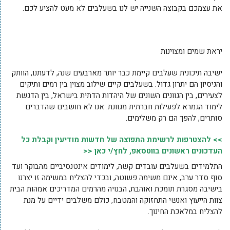
את עצמכם בקבוצה השנייה יש לנו בשעלבים לא מעט להציע לכם.
יראת שמים ומצוינות
ישיבה תיכונית שעלבים קיימת כבר יותר מארבעים שנה, לדעתנו, הוותק
והניסיון הם יתרון גדול. בשעלבים קיים שילוב מצוין בין רמים ותיקים
לצעירים, בין הגוונים השונים של היהדות הדתית בישראל, בין הדגשת
לימוד הגמרא לפעילות חברתית מגוונת. אנו לא חושבים שהדברים
סותרים, להפך הם רק משלימים.
>> להצטרפות לרשימת התפוצה של חדשות מודיעין וקבלת כל
העדכונים ראשונים בווטסאפ, לחץ/י כאן <<
התלמידים בשעלבים עובדים קשה, לימודים אינטנסיביים מהבוקר ועד
סוף סדר ערב, אינם משימה פשוטה, ובכדי להצליח במשימה זו יצרנו
בישיבה מסגרת תומכת ואוהבת, הבנויה מהרמים המדריכים אמהות הבית
צוות הייעוץ ואנשי התחזוקה והמטבח, כולם משלבים ידיים על מנת
להצליח במלאכת החינוך.