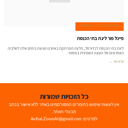
2 בפברואר 2013
עידן הראל
פיינל פור ליגת בתי הכנסת
ליגת בתי הכנסת לכדורסל, הליגה המרתקת באזורנו מגיעה בימים אלה לשלביה
האחרונים של העונה השמינית במספר.
קרא עוד ←
כל הזכויות שמורות
אין לעשות שימוש בחומרים המפורסמים באתר ללא אישור בכתב
מבעלי האתר.
לפרטים: Avihai.ZoomAt@gmail.com