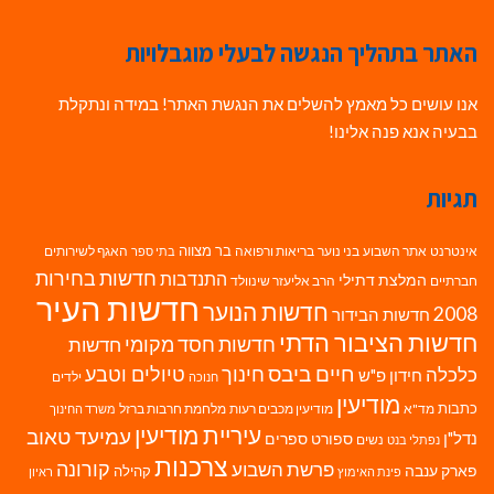
האתר בתהליך הנגשה לבעלי מוגבלויות
אנו עושים כל מאמץ להשלים את הנגשת האתר! במידה ונתקלת
בבעיה אנא פנה אלינו!
תגיות
בר מצווה
אינטרנט
אתר השבוע
בני נוער
בריאות ורפואה
האגף לשירותים
בתי ספר
חדשות בחירות
התנדבות
המלצת דתילי
חברתיים
הרב אליעזר שינוולד
חדשות העיר
חדשות הנוער
2008
חדשות הבידור
חדשות הציבור הדתי
חדשות חסד מקומי
חדשות
חיים ביבס
טיולים וטבע
כלכלה
חינוך
חידון פ"ש
ילדים
חנוכה
מודיעין
כתבות
מד"א
מודיעין מכבים רעות
מלחמת חרבות ברזל
משרד החינוך
עיריית מודיעין
עמיעד טאוב
נדל"ן
ספורט
ספרים
נשים
נפתלי בנט
צרכנות
פרשת השבוע
קורונה
פארק ענבה
קהילה
פינת האימוץ
ראיון