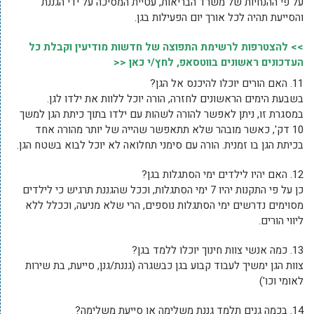
על פי ההנחיות של משרד הבריאות, עטיית המסיכה על ידי הגננת
והסייעת תהיה לכל אורך יום הפעילות בגן.
>> להצטרפות לרשימת התפוצה של חדשות מודיעין וקבלת כל
העדכונים ראשונים בווטסאפ, לחץ/י כאן <<
11. האם הורים יוכלו להיכנס אל הגן?
בשבעת הימים הראשונים לחזרה, הורה יוכל ללוות את ילדו לגן.
במסגרת זו, ניתן לאפשר להורה לשהות עם ילדו בתוך כיתת הגן למשך
10 דק', כאשר מובהר שלא תתאפשר שהייה של יותר מהורה אחד
בכיתת הגן בו זמנית. הורה עם סימני תחלואה לא יוכל לבוא בשטח הגן.
12. האם יהיו לילדים ימי הסתגלות בגן?
כן על פי התקנות יהיו 7 ימי הסתגלות, וככל שהגננת תרגיש כי לילדים
מסוימים נדרשים ימי הסתגלות נוספים, הרי שלא מניעה, וככלל ללא
ליווי הורים.
13. כמה אנשי צוות חינוך יוכלו ללמד בגן?
צוות הגן ימשיך לעבוד קבוע בגן כבשגרה (גננת/גנן, סייעת, בת שירות
לאומי וכו')
14. בכמה גנים תלמד גננת משלימה או סייעת משלימה?