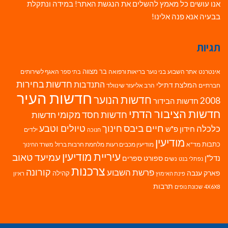
אנו עושים כל מאמץ להשלים את הנגשת האתר! במידה ונתקלת
בבעיה אנא פנה אלינו!
תגיות
בר מצווה
אינטרנט
אתר השבוע
בני נוער
בריאות ורפואה
האגף לשירותים
בתי ספר
חדשות בחירות
התנדבות
המלצת דתילי
חברתיים
הרב אליעזר שינוולד
חדשות העיר
חדשות הנוער
2008
חדשות הבידור
חדשות הציבור הדתי
חדשות חסד מקומי
חדשות
חיים ביבס
טיולים וטבע
כלכלה
חינוך
חידון פ"ש
ילדים
חנוכה
מודיעין
כתבות
מד"א
מודיעין מכבים רעות
מלחמת חרבות ברזל
משרד החינוך
עיריית מודיעין
עמיעד טאוב
נדל"ן
ספורט
ספרים
נשים
נפתלי בנט
צרכנות
פרשת השבוע
קורונה
פארק ענבה
קהילה
פינת האימוץ
ראיון
תרבות
4X6X8
שכונת נופים