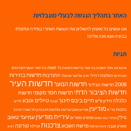
האתר בתהליך הנגשה לבעלי מוגבלויות
אנו עושים כל מאמץ להשלים את הנגשת האתר! במידה ונתקלת
בבעיה אנא פנה אלינו!
תגיות
בר מצווה
אינטרנט
אתר השבוע
בני נוער
בריאות ורפואה
האגף לשירותים
בתי ספר
חדשות בחירות
התנדבות
המלצת דתילי
חברתיים
הרב אליעזר שינוולד
חדשות העיר
חדשות הנוער
2008
חדשות הבידור
חדשות הציבור הדתי
חדשות חסד מקומי
חדשות
חיים ביבס
טיולים וטבע
כלכלה
חינוך
חידון פ"ש
ילדים
חנוכה
מודיעין
כתבות
מד"א
מודיעין מכבים רעות
מלחמת חרבות ברזל
משרד החינוך
עיריית מודיעין
עמיעד טאוב
נדל"ן
ספורט
ספרים
נשים
נפתלי בנט
צרכנות
פרשת השבוע
קורונה
פארק ענבה
קהילה
פינת האימוץ
ראיון