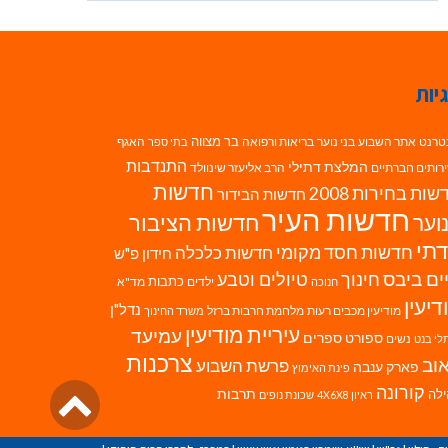
יות
בר מצווה
טרנט
אתר השבוע
בני נוער
בריאות ורפואה
האגף
בתי ספר
התנדבות
המלצת דתילי
רותים חברתיים
הרב אליעזר שינוולד
חדשות
ות בחירות 2008
חדשות הבידור
חדשות העיר
חדשות הציבור
וער
תי
חדשות חסד מקומי
חדשות כלכלה
חידון פ"ש
ים ביבס
טיולים וטבע
חינוך
כתבות
ילדים
מד"א
חנוכה
דיעין
נדל"ן
מודיעין מכבים רעות
מלחמת חרבות ברזל
משרד החינוך
עיריית מודיעין
עמיעד
ספורט
ספרים
נשים
לי בנט
צרכנות
וב
פרשת השבוע
פארק ענבה
פינת האימוץ
גליל
קורונה
לה
תרבות
ראיון 4X6X8
שכונת נופים
לרא