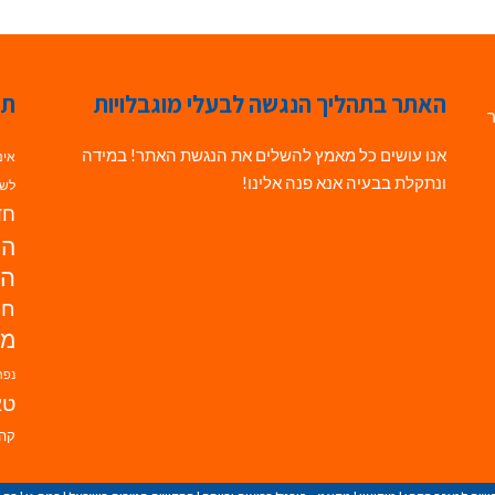
האתר בתהליך הנגשה לבעלי מוגבלויות
תג
ר
אנו עושים כל מאמץ להשלים את הנגשת האתר! במידה
אינ
ונתקלת בבעיה אנא פנה אלינו!
לשי
חדש
הנ
הד
חי
מו
נפת
טא
קהי