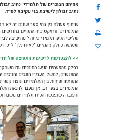
אחיהם הבוגרים של תלמידי "נתיב זבולון
נתיב זבולון לישיבת בני עקיבא לפיד.
שיתוף פעולה בין בתי ספר שונים זה לא דב
התלמידים. פרויקט כזה התקיים בחודשים האח
שלישי הגיעו תלמידי כיתה י' מהישיבה לבי
שנעשה כחלק מהמיזם "לאורו נלך" לזכרו ש
>> להצטרפות לרשימת התפוצה של חדשות
בחלק מהפעמים הגיעו החונכים עם משחקים 
המפגשים, למשל, העבירו חונכים וחניכים יח
התפתחו שיחות בין התלמידים ונוצרו קשרי
התלמידים בצער רב, אך מעבר להנאת התלמי
והעובדה שנפגשו והכירו תלמידים משם תק