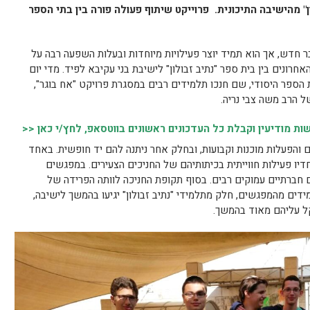
" מהישיבה התיכונית. פרוייקט שיתוף פעולה פורה בין בתי הספר
ר חדש, אך הוא תמיד יוצר פעילויות מיוחדות ובעלות השפעה רבה על
רונים בין בית ספר "נתיב זבולון" לישיבת בני עקיבא לפיד. מדי יום
ת הספר היסודי, שם חנכו תלמידים רבים במסגרת פרויקט "אח בוגר",
ל הרב משה צבי נריה.
 מודיעין וקבלת כל העדכונים ראשונים בווטסאפ, לחץ/י כאן <<
והפעלות מוכנות וקבועות, ובחלק אחר ניתנה להם יד חופשית. באחד
דיו פעילות חווייתית בכיתותיהם של החניכים הצעירים. במפגשים
ם חברתיים עמוקים רבים. בסוף תקופת החניכה לוותה הפרידה של
דים מהמפגשים, חלק מתלמידי "נתיב זבולון" יגיעו בהמשך לישיבה,
ל עליהם מאוד בהמשך.