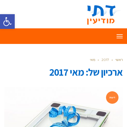
פתח סרגל
תפריט
ראשי
»
2017
»
מאי
ארכיון של:
מאי 2017
דעות