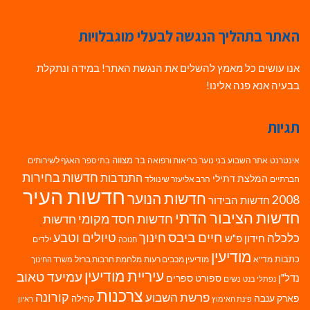
האתר בתהליך הנגשה לבעלי מוגבלויות
אנו עושים כל מאמץ להשלים את הנגשת האתר! במידה ונתקלת
בבעיה אנא פנה אלינו!
תגיות
בר מצווה
אינטרנט
אתר השבוע
בני נוער
בריאות ורפואה
האגף לשירותים
בתי ספר
חדשות בחירות
התנדבות
המלצת דתילי
חברתיים
הרב אליעזר שינוולד
חדשות העיר
חדשות הנוער
2008
חדשות הבידור
חדשות הציבור הדתי
חדשות חסד מקומי
חדשות
חיים ביבס
טיולים וטבע
כלכלה
חינוך
חידון פ"ש
ילדים
חנוכה
מודיעין
כתבות
מד"א
מודיעין מכבים רעות
מלחמת חרבות ברזל
משרד החינוך
עיריית מודיעין
עמיעד טאוב
נדל"ן
ספורט
ספרים
נשים
נפתלי בנט
צרכנות
פרשת השבוע
קורונה
פארק ענבה
קהילה
פינת האימוץ
ראיון