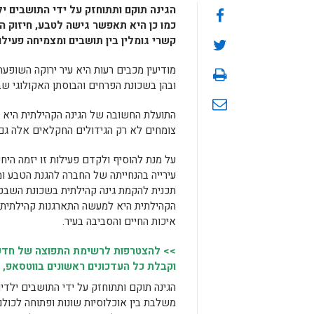
הגינה תוקם ותתוחזק על ידי התושבים יל
כמו כן היא תאפשר גישה לטבע, חיזוק ה
קשרי גומלין בין תושבים ומצמיחה פעי
מודיעין מכבים רעות היא עיר ירוקה השופעת
ובהן בשכונת הפרחים והבוסתן האקולוגי ש
התועלת החשובה של הגינה הקהילתית היא ה
צומחים לא רק הגידולים החקלאים אלה גם ח
על מנת להוסיף ולקדם פעילות זו יזמה הי
עירייה בהנחייתה של החברה להגנת הטבע 
תכנית להקמת גינה קהילתית בשכונת השבטי
הקהילתית היא למעשה התארגנות קהילתית 
איכות החיים והסביבה בעיר.
>> להצטרפות לרשימת התפוצה של חדשו
וקבלת כל העדכונים ראשונים בווטסאפ, 
הגינה תוקם ותתוחזק על ידי התושבים ילדי
משלבת בין אוכלוסיות שונות ופתוחה לכולם,