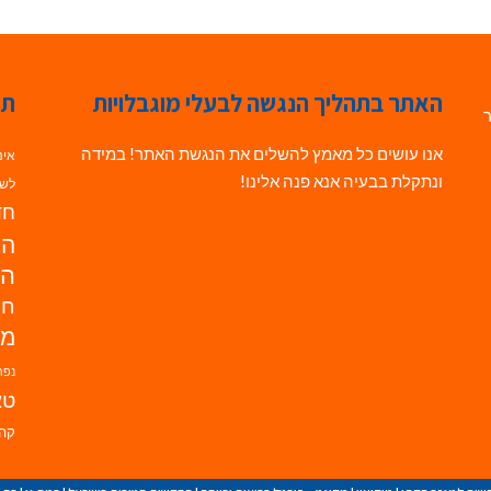
האתר בתהליך הנגשה לבעלי מוגבלויות
תג
ר
אנו עושים כל מאמץ להשלים את הנגשת האתר! במידה
אינ
ונתקלת בבעיה אנא פנה אלינו!
לשי
חדש
הנ
הד
חי
מו
נפת
טא
קהי