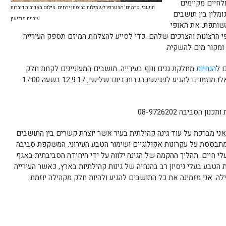
חיים מקיימים
תושבי 'כרמים' הצטרפו לשתילות בבוסתן ירחים. צילום באדיבות דוברות
ומלין בין תושבים
עיריית מודיעין
שותפת. את האופי
פי הרצונות והצרכים שלהם. כדי לסייע להצלחת המיזם תספק העירייה
 ומקור מים להשקיה.
 ל
הנחיות
מחלקת גנים ונוף בעירייה. תושבים המעוניינים לקחת חלק
בהקמת ותחזוקת גינות קהילתיות בשכונות אלו מוזמנים להגיע לפגישת הכרות ביום שלישי, 12.9.17 בשעה 17:00
הסביבה 08-9726202
 אני מברכת על עוד גינה קהילתית בעיר אשר יוצרת קשרים בין התושבים
תבססת על עקרונות אקולוגיים ושימור הטבע העירוני, המשקפת סביבה
לי חיים. תהליך ההקמה של הגינה ילווה על ידי היחידה הסביבתית באגף
טבע בעלי ניסיון רב בהנחיה של גינות קהילתיות בארץ, כאשר העירייה
. אני מזמינה את כל התושבים להגיע ולהיות חלק מקהילה יוזמת