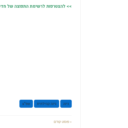
>> להצטרפות לרשימת התפוצה של חדשות
גינה
גינה קהילתית
שפ"ע
« פוסט קודם