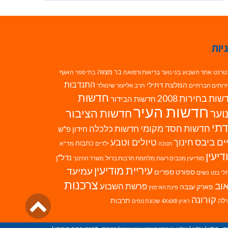
יות
בר מצווה
טרנט
אתר השבוע
בני נוער
בריאות ורפואה
האגף
בתי ספר
התנדבות
המלצת דתילי
רותים חברתיים
הרב אליעזר שינוולד
חדשות
ות בחירות 2008
חדשות הבידור
חדשות העיר
חדשות הציבור
וער
תי
חדשות חסד מקומי
חדשות כלכלה
חידון פ"ש
ים ביבס
טיולים וטבע
חינוך
כתבות
ילדים
מד"א
חנוכה
דיעין
נדל"ן
מודיעין מכבים רעות
מלחמת חרבות ברזל
משרד החינוך
עיריית מודיעין
עמיעד
ספורט
ספרים
נשים
לי בנט
צרכנות
וב
פרשת השבוע
פארק ענבה
פינת האימוץ
גליל
קורונה
לה
תרבות
ראיון 4X6X8
שכונת נופים
לרא