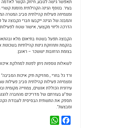
תאפשר גישה לטבע, חיזוק הקשר לאדמה ול
בעיר. בנוסף הגינה הקהילתית מזמנת קשרי ג
ומצמיחה פעילות קהילתית סביב המטרה המ
והמבנה של הגינה ייקבעו חברי הקבוצה על 
הדרכה וליווי מקצועי, אישור שטח לפעילות
הקבוצה תפעל בשטח בתיאום מלא ובהתאם
בצומת הרחובות יששכר – ראובן.
לשאלות נוספות ניתן לפנות למחלקת איכות ותכנון 
ורד גל בחרי , מחזיקת תיק איכות הסביבה"
ומצמיחה פעילות קהילתית סביב פעילות שמ
עירונית הכוללת אנשים, צמחייה מקומית ובע
שפ"ע בעזרתם של מדריכים מהחברה להגנת ה
תספק את התשתית הבסיסית לעבודת הקהילה
ומבצעת".
WhatsApp
Facebook