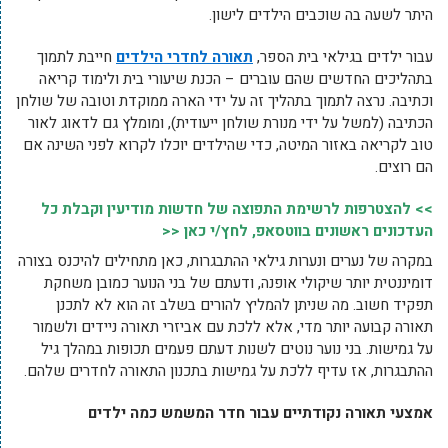
היתר לשעה בה שוכבים הילדים לישון.
עבור ילדים בגילאי בית הספר,
תאורה לחדרי הילדים
חייבת לתמוך
בתהליכים החדשים שהם עוברים – הכנת שיעורי בית ולימוד קריאה
וכתיבה. נרצה לתמוך בתהליך זה על ידי הארה ממוקדת וטובה של שולחן
הכתיבה (למשל על ידי מנורת שולחן ייעודית), ומומלץ גם לדאוג לאור
טוב לקריאה באזור המיטה, כדי שהילדים יוכלו לקרוא לפני השינה אם
הם רוצים.
>> להצטרפות לרשימת התפוצה של חדשות מודיעין וקבלת כל
העדכונים ראשונים בווטסאפ, לחץ/י כאן <<
במקרה של נערים ונערות גילאי ההתבגרות, כאן מתחילים להיכנס בצורה
דומיננטית יותר שיקולי אופנה, ודעתם של בני הנוער כמובן משחקת
תפקיד חשוב. מה שניתן להמליץ להורים בשלב זה הוא לא לתכנן
תאורה קבועה יותר מדי, אלא ללכת עם אביזרי תאורה ניידים ולשמור
על גמישות. בני נוער נוטים לשנות דעתם פעמים תכופות במהלך גיל
ההתבגרות, אז עדיף ללכת על גמישות בתכנון התאורה לחדרים שלהם.
אמצעי תאורה נקודתיים עבור חדר המשמש כמה ילדים