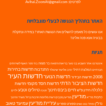
לפרטים: Avihai.ZoomAt@gmail.com
האתר בתהליך הנגשה לבעלי מוגבלויות
אנו עושים כל מאמץ להשלים את הנגשת האתר! במידה ונתקלת
בבעיה אנא פנה אלינו!
תגיות
בר מצווה
אינטרנט
אתר השבוע
בני נוער
בריאות ורפואה
האגף לשירותים
בתי ספר
חדשות בחירות
התנדבות
המלצת דתילי
חברתיים
הרב אליעזר שינוולד
חדשות העיר
חדשות הנוער
2008
חדשות הבידור
חדשות הציבור הדתי
חדשות חסד מקומי
חדשות
חיים ביבס
טיולים וטבע
כלכלה
חינוך
חידון פ"ש
ילדים
חנוכה
מודיעין
כתבות
מד"א
מודיעין מכבים רעות
מלחמת חרבות ברזל
משרד החינוך
עיריית מודיעין
עמיעד טאוב
נדל"ן
ספורט
ספרים
נשים
נפתלי בנט