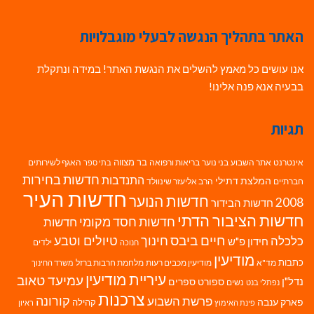
האתר בתהליך הנגשה לבעלי מוגבלויות
אנו עושים כל מאמץ להשלים את הנגשת האתר! במידה ונתקלת
בבעיה אנא פנה אלינו!
תגיות
בר מצווה
אינטרנט
אתר השבוע
בני נוער
בריאות ורפואה
האגף לשירותים
בתי ספר
חדשות בחירות
התנדבות
המלצת דתילי
חברתיים
הרב אליעזר שינוולד
חדשות העיר
חדשות הנוער
2008
חדשות הבידור
חדשות הציבור הדתי
חדשות חסד מקומי
חדשות
חיים ביבס
טיולים וטבע
כלכלה
חינוך
חידון פ"ש
ילדים
חנוכה
מודיעין
כתבות
מד"א
מודיעין מכבים רעות
מלחמת חרבות ברזל
משרד החינוך
עיריית מודיעין
עמיעד טאוב
נדל"ן
ספורט
ספרים
נשים
נפתלי בנט
צרכנות
פרשת השבוע
קורונה
פארק ענבה
קהילה
פינת האימוץ
ראיון