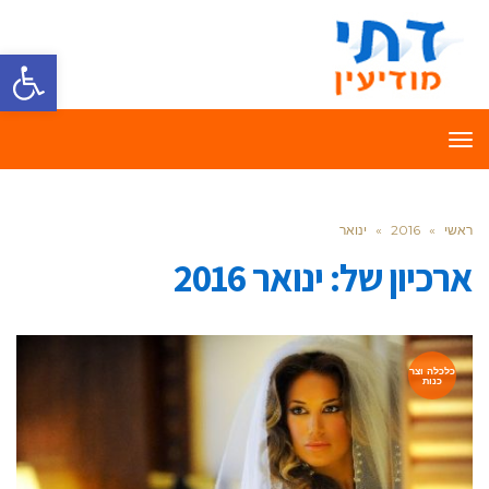
פתח סרגל
תפריט
ראשי
»
2016
»
ינואר
ארכיון של:
ינואר 2016
כלכלה וצר
כנות