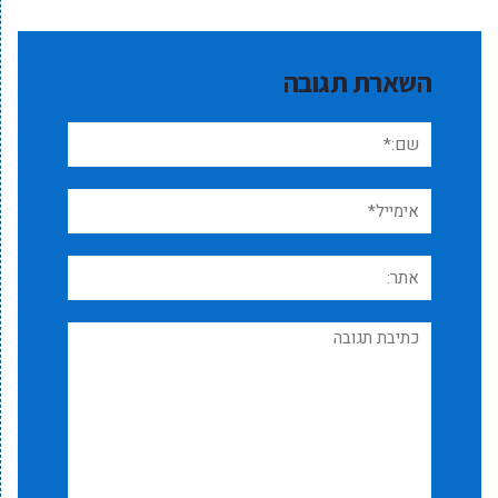
השארת תגובה
שם:*
אימייל*
אתר:
תגובה