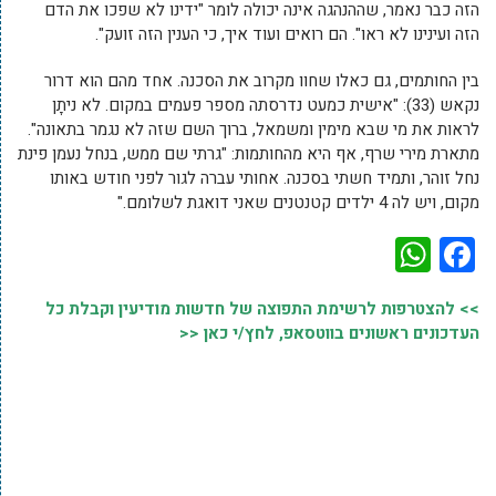
הזה כבר נאמר, שההנהגה אינה יכולה לומר "ידינו לא שפכו את הדם
הזה ועינינו לא ראו". הם רואים ועוד איך, כי הענין הזה זועק".
בין החותמים, גם כאלו שחוו מקרוב את הסכנה. אחד מהם הוא דרור
נקאש (33): "אישית כמעט נדרסתה מספר פעמים במקום. לא ניתָן
לראות את מי שבא מימין ומשמאל, ברוך השם שזה לא נגמר בתאונה".
מתארת מירי שרף, אף היא מהחותמות: "גרתי שם ממש, בנחל נעמן פינת
נחל זוהר, ותמיד חשתי בסכנה. אחותי עברה לגור לפני חודש באותו
מקום, ויש לה 4 ילדים קטנטנים שאני דואגת לשלומם."
WhatsApp
Facebook
>> להצטרפות לרשימת התפוצה של חדשות מודיעין וקבלת כל
העדכונים ראשונים בווטסאפ, לחץ/י כאן <<