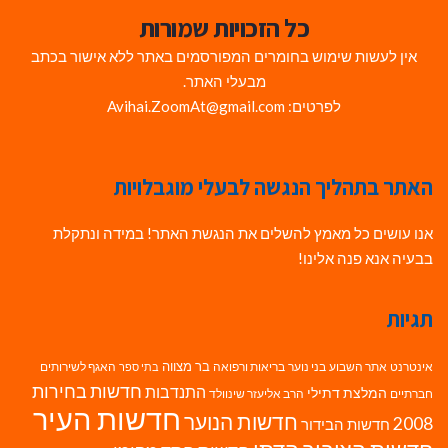
כל הזכויות שמורות
אין לעשות שימוש בחומרים המפורסמים באתר ללא אישור בכתב
מבעלי האתר.
לפרטים: Avihai.ZoomAt@gmail.com
האתר בתהליך הנגשה לבעלי מוגבלויות
אנו עושים כל מאמץ להשלים את הנגשת האתר! במידה ונתקלת
בבעיה אנא פנה אלינו!
תגיות
בר מצווה
אינטרנט
אתר השבוע
בני נוער
בריאות ורפואה
האגף לשירותים
בתי ספר
חדשות בחירות
התנדבות
המלצת דתילי
חברתיים
הרב אליעזר שינוולד
חדשות העיר
חדשות הנוער
2008
חדשות הבידור