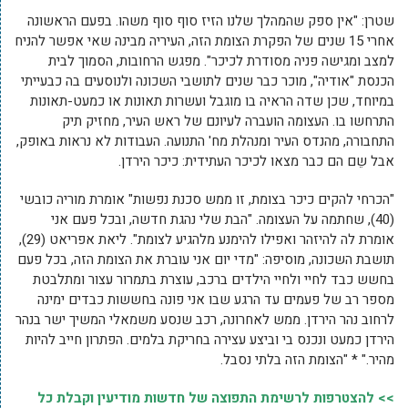
שטרן: "אין ספק שהמהלך שלנו הזיז סוף סוף משהו. בפעם הראשונה
אחרי 15 שנים של הפקרת הצומת הזה, העיריה מבינה שאי אפשר להניח
למצב ומגישה פניה מסודרת לכיכר". מפגש הרחובות, הסמוך לבית
הכנסת "אודיה", מוכר כבר שנים לתושבי השכונה ולנוסעים בה כבעייתי
במיוחד, שכן שדה הראיה בו מוגבל ועשרות תאונות או כמעט-תאונות
התרחשו בו. העצומה הועברה לעיונם של ראש העיר, מחזיק תיק
התחבורה, מהנדס העיר ומנהלת מח' התנועה. העבודות לא נראות באופק,
אבל שֵם הם כבר מצאו לכיכר העתידית: כיכר הירדן.
"הכרחי להקים כיכר בצומת, זו ממש סכנת נפשות" אומרת מוריה כובשי
(40), שחתמה על העצומה. "הבת שלי נהגת חדשה, ובכל פעם אני
אומרת לה להיזהר ואפילו להימנע מלהגיע לצומת". ליאת אפריאט (29),
תושבת השכונה, מוסיפה: "מדי יום אני עוברת את הצומת הזה, בכל פעם
בחשש כבד לחיי ולחיי הילדים ברכב, עוצרת בתמרור עצור ומתלבטת
מספר רב של פעמים עד הרגע שבו אני פונה בחששות כבדים ימינה
לרחוב נהר הירדן. ממש לאחרונה, רכב שנסע משמאלי המשיך ישר בנהר
הירדן כמעט ונכנס בי וביצע עצירה בחריקת בלמים. הפתרון חייב להיות
מהיר." * "הצומת הזה בלתי נסבל.
>> להצטרפות לרשימת התפוצה של חדשות מודיעין וקבלת כל