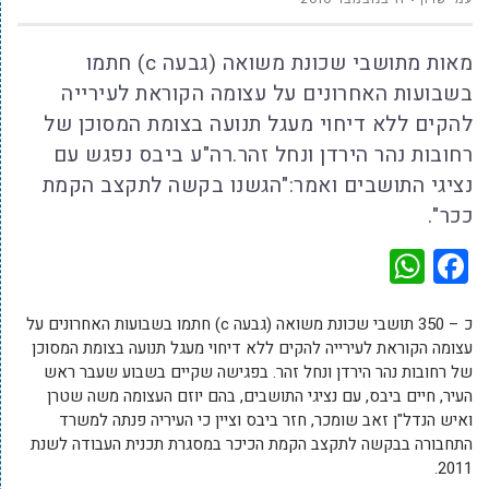
מאות מתושבי שכונת משואה (גבעה c) חתמו
בשבועות האחרונים על עצומה הקוראת לעירייה
להקים ללא דיחוי מעגל תנועה בצומת המסוכן של
רחובות נהר הירדן ונחל זהר.רה"ע ביבס נפגש עם
נציגי התושבים ואמר:"הגשנו בקשה לתקצב הקמת
ככר".
WhatsApp
Facebook
כ – 350 תושבי שכונת משואה (גבעה c) חתמו בשבועות האחרונים על
עצומה הקוראת לעירייה להקים ללא דיחוי מעגל תנועה בצומת המסוכן
של רחובות נהר הירדן ונחל זהר. בפגישה שקיים בשבוע שעבר ראש
העיר, חיים ביבס, עם נציגי התושבים, בהם יוזם העצומה משה שטרן
ואיש הנדל"ן זאב שומכר, חזר ביבס וציין כי העיריה פנתה למשרד
התחבורה בבקשה לתקצב הקמת הכיכר במסגרת תכנית העבודה לשנת
2011.