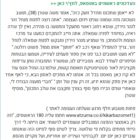
העדכונים ראשונים בווטסאפ, לחץ/י כאן <<
לא ייאמן שתכננו מחדל זועק כזה", אומר משה שטרן (38), תושב
השכונה מזה שמונה שנים ויוזם העצומה. "אתה רוצה לפנות מנחל זהר
לנהר הירדן, שהוא רחוב ראשי מתעקל והתנועה בו מהירה, ואין לך שדה
ראיה, במיוחד לפניה שמאלה. אתה חייב להתקדם כמעט עד מרכז
הצומת ולהסתכן. מי שמגיע מנהר הירדן ומבקש לפנות שמאלה לנחל
זהר, צריך להתפלל שאף רכב לא "יחתוך" אותו ממול. פשוט רולטה."
"לא מעט תושבים כבר פנו אין ספור פעמים לעירייה, ושמעו הבטחות
וסיפורים לעתיד לבוא. מסבירים לנו, שמשרד התחבורה נותן עדיפות
תקציבית לאור סטטיסטיקת תאונות קשות, שלמרבה המזל והנס עוד
לא קרו כאן. מאסנו בכל זה. אנחנו לא מחכים לאסון הבא, כי לאף אחד
כאן אין ספק שהוא יגיע, זה רק ענין של זמן." "חברי מועצה הבהירו לי,
שאחרי שנים הכירו סוף סוף בצורך ותקצבו את שלב התכנון", מוסיף
שטרן.
פחות משבוע חלף מרגע שעלתה העצומה לאתר )
(www.atzuma.co.il/kikarbazomet1 חתמו עליה 180 הראשונים, "וזה
רק באמצעי ההפצה המוגבלים שעומדים לרשותי. אם הייתה לי דרך
הייתי מחתים בקלות פי שלושה. צריך לשים סוף לסיוט הזה שאנחנו
עוברים כאן יום יום. לקברניטי העיריה יש אחריות, ועל מקרים מהסוג