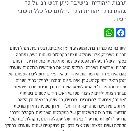
תרבות היהודית. בישיבה ניתן דגש רב על כך
שהתרבות היהודית הינה נחלתם של כלל תושבי
העיר.
WhatsApp
Facebook
הישיבה בה נכחו חברת המועצה, ויויאן אלבוים, רבני העיר, מנהל תחום
תרבות בעירייה, אלון שמידט ונציגי הקהילות השונות בעיר, נפתחה
בסקירה של הפעילות הענפה שיזמה מחלקת תרבות יהודית – תחום
תרבות ואירועים בעירייה. חרל"פ הציג את האירועים הבולטים שנערכו
בהם אירועי חודש המורשת היהודית, אירועי יום ירושלים והופעתם של
יונתן רזאל ורמי קלינשטיין. אירועי יום הזיכרון לחיילי צה"ל "שרים,
זוכרים ומספרים" שהגיע לשיאו השנה וכמובן חגיגות יום העצמאות.
מבחר הצגות ילדים לציבור, מפגשי ראש חודש לנשים בשיתוף
"אמונה", אירועים למבוגרים- סרטים, רב שיח, הרצאות וכן הלאה,
חידונים עירוניים ומחוזיים- חידון תנ"ך, חידון משניות וחידון מורשת
מודיעין. עוד הוצגה פעילותיהן של המקהלות העירוניות: מקהלת "פרחי
מודיעין" ו"שירת מודיעין" בניצוחו של יענקלה רוטנר, מקהלת "בת קול"
מקהלת נשים בניצוחו של אבי ברק. וכן פרויקטים שונים שנערכו במהלך