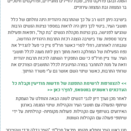
השנה ובהם פרויקט נתיב, שבת לחיילים מתגיירים, ופרויקטים חינוכיים
בר המצווה ובת המצווה עירוניים.
בישיבה ניתן דגש רב על כך שהתרבות היהודית הינה נחלתם של כלל
תושבי העיר, ביטוי לכך ניתן היה לראות במספר נציגות הנשים הרבות
שהגיעו לפגישה, בהן נציגות מקהלת הנשים "בת קול", רופאות ופעילות
ציבור נוספות. עוד בישיבה הוצגה רכזת התרבות היהודית החדשה,
שנבחרה לאחרונה, רחלי לסרי כאשר חרל"פ ציין כי פעל להגדיל את
נפח הפעילות של המחלקה וזאת מתוך רצון לתת מענה לכלל תושבי
העיר. עוד ציין חרל"פ כי שם התפקיד השתנה לרכזת תרבות יהודית
וזאת על מנת להתחבר בצורה המיטבית לכלל התושבים הצורכים את
שרותי התרבות, כאשר שינוי השם אושר גם ע"י משרד החינוך.
>> להצטרפות לרשימת התפוצה של חדשות מודיעין וקבלת כל
העדכונים ראשונים בווטסאפ, לחץ/י כאן <<
לאחר מכן נערך דיון לגבי דגשים לשנה הבאה והוחלט על העמקת
שיתוף הפעולה עם תושבי העיר והקהילות. שינוי המגמה בארגון
האירועים בשיתוף עם הקהילות. פעולות מקומיות- קהילתיות. על ידי
שיתופי פעולה עם הקהילות השונות.
סגן ראש העיר וממלא מקומו, מיכאל חרל"פ: "העיר גדלה וכדי שהציבור