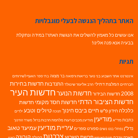
האתר בתהליך הנגשה לבעלי מוגבלויות
אנו עושים כל מאמץ להשלים את הנגשת האתר! במידה ונתקלת
בבעיה אנא פנה אלינו!
תגיות
בר מצווה
אינטרנט
אתר השבוע
בני נוער
בריאות ורפואה
האגף לשירותים
בתי ספר
חדשות בחירות
התנדבות
המלצת דתילי
חברתיים
הרב אליעזר שינוולד
חדשות העיר
חדשות הנוער
2008
חדשות הבידור
חדשות הציבור הדתי
חדשות חסד מקומי
חדשות
חיים ביבס
טיולים וטבע
כלכלה
חינוך
חידון פ"ש
ילדים
חנוכה
מודיעין
כתבות
מד"א
מודיעין מכבים רעות
מלחמת חרבות ברזל
משרד החינוך
עיריית מודיעין
עמיעד טאוב
נדל"ן
ספורט
ספרים
נשים
נפתלי בנט
צרכנות
פרשת השבוע
קורונה
פארק ענבה
קהילה
פינת האימוץ
ראיון