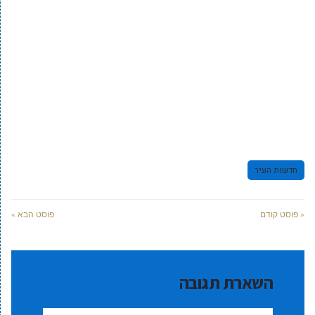
חדשות העיר
« פוסט קודם
פוסט הבא »
השארת תגובה
שם:*