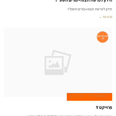
חידון לפרשת תצוה+פורים תשס"ז
חידון לפרשת תצוה+פורים תשס"ז
קרא עוד ←
תרבות ופנ
אי
2 בפברואר 2007
שחר וייסמן
פרוייקט Y