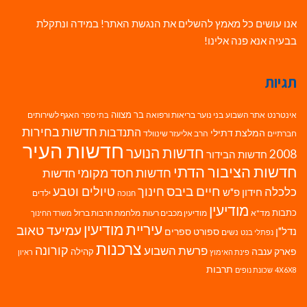
אנו עושים כל מאמץ להשלים את הנגשת האתר! במידה ונתקלת
בבעיה אנא פנה אלינו!
תגיות
בר מצווה
אינטרנט
אתר השבוע
בני נוער
בריאות ורפואה
האגף לשירותים
בתי ספר
חדשות בחירות
התנדבות
המלצת דתילי
חברתיים
הרב אליעזר שינוולד
חדשות העיר
חדשות הנוער
2008
חדשות הבידור
חדשות הציבור הדתי
חדשות חסד מקומי
חדשות
חיים ביבס
טיולים וטבע
כלכלה
חינוך
חידון פ"ש
ילדים
חנוכה
מודיעין
כתבות
מד"א
מודיעין מכבים רעות
מלחמת חרבות ברזל
משרד החינוך
עיריית מודיעין
עמיעד טאוב
נדל"ן
ספורט
ספרים
נשים
נפתלי בנט
צרכנות
פרשת השבוע
קורונה
פארק ענבה
קהילה
פינת האימוץ
ראיון
תרבות
4X6X8
שכונת נופים