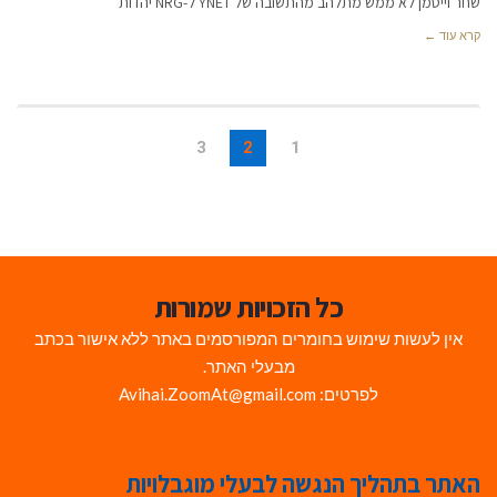
שחר וייסמן לא ממש מתלהב מהתשובה של YNET ל-NRG יהדות
קרא עוד ←
3
2
1
כל הזכויות שמורות
אין לעשות שימוש בחומרים המפורסמים באתר ללא אישור בכתב
מבעלי האתר.
לפרטים: Avihai.ZoomAt@gmail.com
האתר בתהליך הנגשה לבעלי מוגבלויות