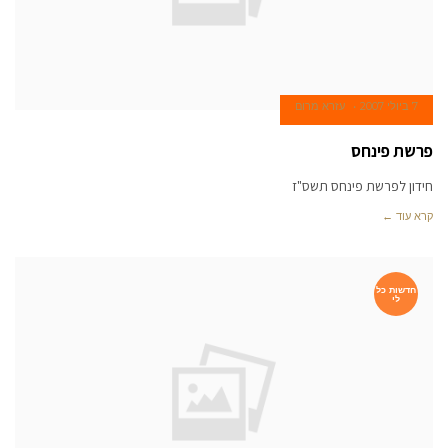
7 ביולי 2007
עזרא מרום
פרשת פינחס
חידון לפרשת פינחס תשס"ז
קרא עוד ←
חדשות כל
לי