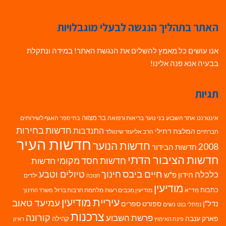
האתר בתהליך הנגשה לבעלי מוגבלויות
אנו עושים כל מאמץ להשלים את הנגשת האתר! במידה ונתקלת
בבעיה אנא פנה אלינו!
תגיות
בר מצווה
אינטרנט
אתר השבוע
בני נוער
בריאות ורפואה
האגף לשירותים
בתי ספר
חדשות בחירות
התנדבות
המלצת דתילי
חברתיים
הרב אליעזר שינוולד
חדשות העיר
חדשות הנוער
2008
חדשות הבידור
חדשות הציבור הדתי
חדשות חסד מקומי
חדשות
חיים ביבס
טיולים וטבע
כלכלה
חינוך
חידון פ"ש
ילדים
חנוכה
מודיעין
כתבות
מד"א
מודיעין מכבים רעות
מלחמת חרבות ברזל
משרד החינוך
עיריית מודיעין
עמיעד טאוב
נדל"ן
ספורט
ספרים
נשים
נפתלי בנט
צרכנות
פרשת השבוע
קורונה
פארק ענבה
קהילה
פינת האימוץ
ראיון