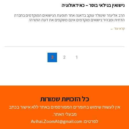
נישואין בגילאי בוסר – כאידאולוגיה
הרב אליעזר שינוולד עוקב בדאגה אחר תופעת הנישואים המוקדמים בחברה
הדתית ומבהיר:נישואים מוקדמים אינם משקפים את דעת התורה!.
קרא עוד ←
3
2
1
כל הזכויות שמורות
אין לעשות שימוש בחומרים המפורסמים באתר ללא אישור בכתב
מבעלי האתר.
לפרטים: Avihai.ZoomAt@gmail.com