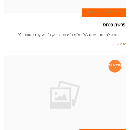
7 ביולי 2007
יעקב סופר
פרשת פנחס
דבר תורה לפרשת פנחס לע"נ א"מ ר' יצחק אייזיק ב"ר יעקב דב סופר ז"ל
קרא עוד ←
חדשות כל
לי