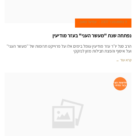
9 בספטמבר 2007
עמיעד טאוב
נפתחה שנת "מעשר העני" בעזר מודיעין
הרב סגל יו''ר עזר מודיעין עומל בימים אלו על פרוייקט תרומות של ''מעשר העני''
ועל איסוף והפצת חבילות מזון לנזקקי
קרא עוד ←
חדשות הצי
בור הדתי