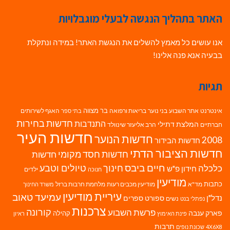
האתר בתהליך הנגשה לבעלי מוגבלויות
אנו עושים כל מאמץ להשלים את הנגשת האתר! במידה ונתקלת
בבעיה אנא פנה אלינו!
תגיות
בר מצווה
אינטרנט
אתר השבוע
בני נוער
בריאות ורפואה
האגף לשירותים
בתי ספר
חדשות בחירות
התנדבות
המלצת דתילי
חברתיים
הרב אליעזר שינוולד
חדשות העיר
חדשות הנוער
2008
חדשות הבידור
חדשות הציבור הדתי
חדשות חסד מקומי
חדשות
חיים ביבס
טיולים וטבע
כלכלה
חינוך
חידון פ"ש
ילדים
חנוכה
מודיעין
כתבות
מד"א
מודיעין מכבים רעות
מלחמת חרבות ברזל
משרד החינוך
עיריית מודיעין
עמיעד טאוב
נדל"ן
ספורט
ספרים
נשים
נפתלי בנט
צרכנות
פרשת השבוע
קורונה
פארק ענבה
קהילה
פינת האימוץ
ראיון
תרבות
4X6X8
שכונת נופים